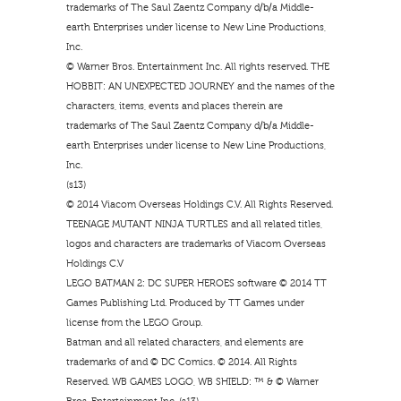
trademarks of The Saul Zaentz Company d/b/a Middle-
earth Enterprises under license to New Line Productions,
Inc.
© Warner Bros. Entertainment Inc. All rights reserved. THE
HOBBIT: AN UNEXPECTED JOURNEY and the names of the
characters, items, events and places therein are
trademarks of The Saul Zaentz Company d/b/a Middle-
earth Enterprises under license to New Line Productions,
Inc.
(s13)
© 2014 Viacom Overseas Holdings C.V. All Rights Reserved.
TEENAGE MUTANT NINJA TURTLES and all related titles,
logos and characters are trademarks of Viacom Overseas
Holdings C.V
LEGO BATMAN 2: DC SUPER HEROES software © 2014 TT
Games Publishing Ltd. Produced by TT Games under
license from the LEGO Group.
Batman and all related characters, and elements are
trademarks of and © DC Comics. © 2014. All Rights
Reserved. WB GAMES LOGO, WB SHIELD: ™ & © Warner