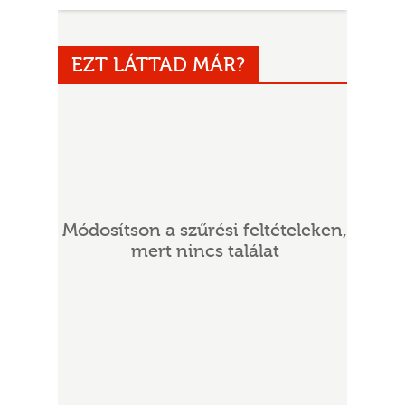
EZT LÁTTAD MÁR?
UR
Módosítson a szűrési feltételeken,
mert nincs találat