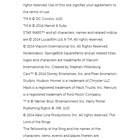
rights reserved. Use of this site signifies your agreement to
the terms of use.
TM & © DC Comics. (s13)
TM & © 2014 Marvel & Subs.
STAR WARS™ and all characters, names and related indicia
are © 2014 Lucasfilm Ltd. & TM. All rights reserved.
© 2014 Viacom International Inc. All Rights Reserved.
Nickelodeon, SpongeBob SquarePants and all related titles,
logos and characters are trademarks of Viacom
International Inc. Created by Stephen Hillenburg.
Cars™ © 2014 Disney Enterprises, Inc. and Pixar Animation
Studios. Hudson Hornet is a trademark of Chrysler LLC.
Mack is a registered trademark of Mack Trucks, Inc. Mercury
is a registered trademark of Ford Motor Company.
™ & © Warner Bros. Entertainment Inc. Harry Potter
Publishing Rights © JKR. (s13).
© 2014 New Line Productions, Inc. All rights reserved. The
Lord of the Rings:
The Fellowship of the Ring and the names of the
characters, items, events and places therein are