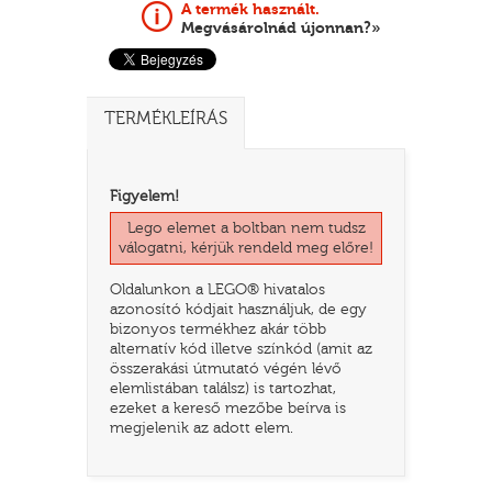
A termék használt.
Megvásárolnád újonnan?»
TERMÉKLEÍRÁS
Figyelem!
Lego elemet a boltban nem tudsz
válogatni, kérjük rendeld meg előre!
TATÓ
Oldalunkon a LEGO® hivatalos
azonosító kódjait használjuk, de egy
bizonyos termékhez akár több
alternatív kód illetve színkód (amit az
összerakási útmutató végén lévő
elemlistában találsz) is tartozhat,
ezeket a kereső mezőbe beírva is
megjelenik az adott elem.
HOG