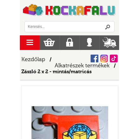
Logó
menu
Kosár
Regisztráció
Belépés
Szállítás
Facebook
Instagram
Tiktok
Kezdőlap
/
Alkatrészek termékek
/
Zászló 2 x 2 - mintás/matricás