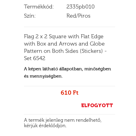
Termékkód:
2335pb010
Szín:
Red/Piros
E
Flag 2 x 2 Square with Flat Edge
with Box and Arrows and Globe
Pattern on Both Sides (Stickers) -
Set 6542
A képen látható állapotban, minőségben
és mennyiségben.
610 Ft
ELFOGYOTT
A termék jelenleg nem rendelhető,
kérjük érdeklődjön.