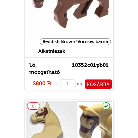
GOK
2)
S
Reddish Brown/Vöröses barna
Ló,
10352c01pb01
mozgatható
lábakkal
GOK
2800 Ft
db
KOSÁRBA
PÉNZTÁRHOZ
Raktáron
Új