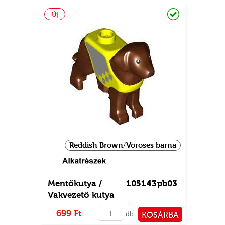
PÉNZTÁRHOZ
Raktáron
Új
Reddish Brown/Vöröses barna
Mentőkutya /
105143pb03
Vakvezető kutya
(Labrador)
699 Ft
db
KOSÁRBA