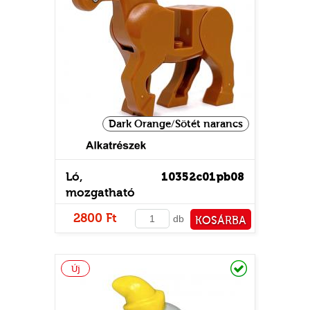
Dark Orange/Sötét narancs
Ló,
10352c01pb08
mozgatható
lábakkal
2800 Ft
db
KOSÁRBA
PÉNZTÁRHOZ
Raktáron
Új