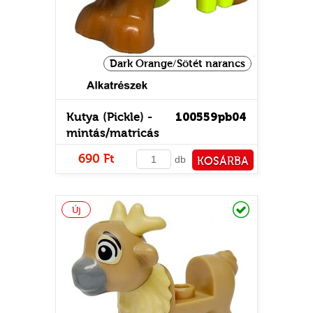
Dark Orange/Sötét narancs
Kutya (Pickle) -
100559pb04
mintás/matricás
690 Ft
db
KOSÁRBA
TATÓ
PÉNZTÁRHOZ
Raktáron
Új
HOG