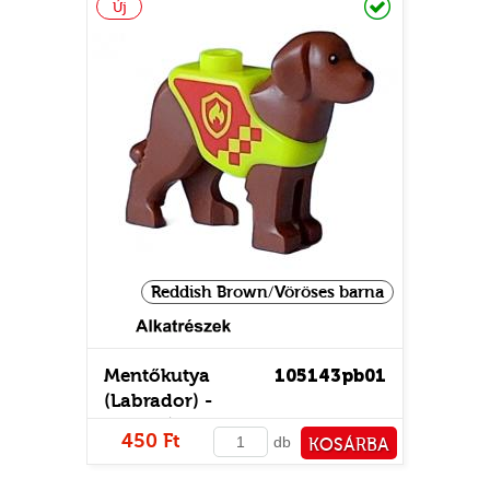
Új
Reddish Brown/Vöröses barna
Mentőkutya
105143pb01
(Labrador) -
mintás/matricás
450 Ft
db
KOSÁRBA