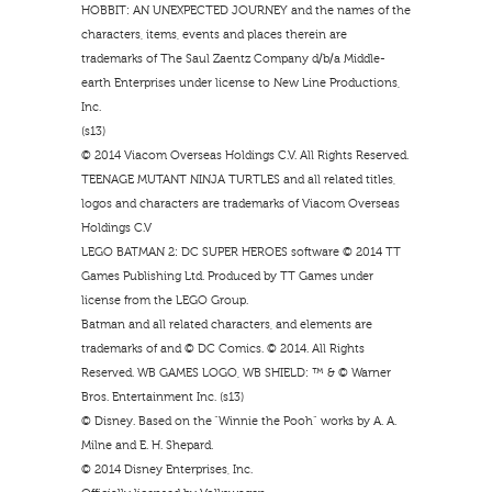
HOBBIT: AN UNEXPECTED JOURNEY and the names of the
characters, items, events and places therein are
trademarks of The Saul Zaentz Company d/b/a Middle-
earth Enterprises under license to New Line Productions,
Inc.
(s13)
© 2014 Viacom Overseas Holdings C.V. All Rights Reserved.
TEENAGE MUTANT NINJA TURTLES and all related titles,
logos and characters are trademarks of Viacom Overseas
Holdings C.V
LEGO BATMAN 2: DC SUPER HEROES software © 2014 TT
Games Publishing Ltd. Produced by TT Games under
license from the LEGO Group.
Batman and all related characters, and elements are
trademarks of and © DC Comics. © 2014. All Rights
Reserved. WB GAMES LOGO, WB SHIELD: ™ & © Warner
Bros. Entertainment Inc. (s13)
© Disney. Based on the “Winnie the Pooh” works by A. A.
Milne and E. H. Shepard.
© 2014 Disney Enterprises, Inc.