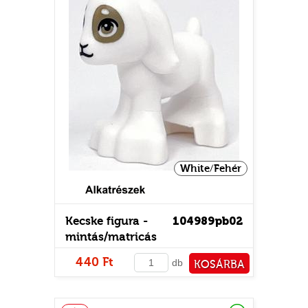
White/Fehér
Kecske figura -
104989pb02
mintás/matricás
440 Ft
db
KOSÁRBA
PÉNZTÁRHOZ
Raktáron