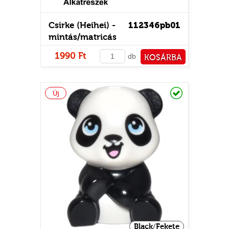
Csirke (Heihei) -
112346pb01
mintás/matricás
1990 Ft
db
KOSÁRBA
PÉNZTÁRHOZ
Raktáron
Új
Black/Fekete