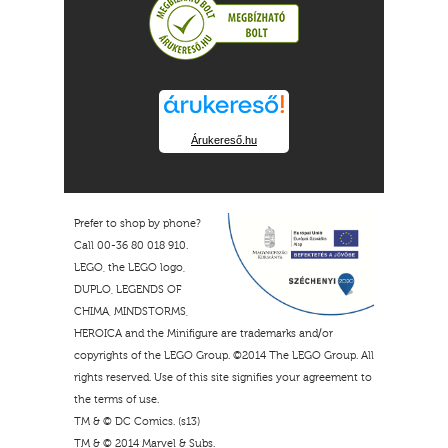
Árukereső.hu
Prefer to shop by phone?
Call 00-36 80 018 910.
LEGO, the LEGO logo,
DUPLO, LEGENDS OF
CHIMA, MINDSTORMS,
HEROICA and the Minifigure are trademarks and/or
copyrights of the LEGO Group. ©2014 The LEGO Group. All
rights reserved. Use of this site signifies your agreement to
the terms of use.
TM & © DC Comics. (s13)
TM & © 2014 Marvel & Subs.