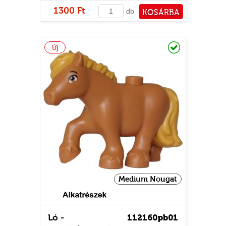
1300 Ft
db
KOSÁRBA
PÉNZTÁRHOZ
Raktáron
Új
Medium Nougat
Ló -
112160pb01