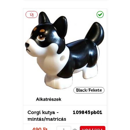
PÉNZTÁRHOZ
Raktáron
Új
Black/Fekete
Corgi kutya -
109845pb01
mintás/matricás
490 Ft