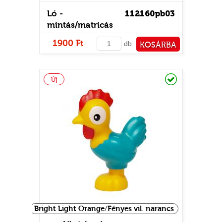
Ló -
112160pb03
mintás/matricás
1900 Ft
db
KOSÁRBA
PÉNZTÁRHOZ
Raktáron
Új
Bright Light Orange/Fényes vil. narancs