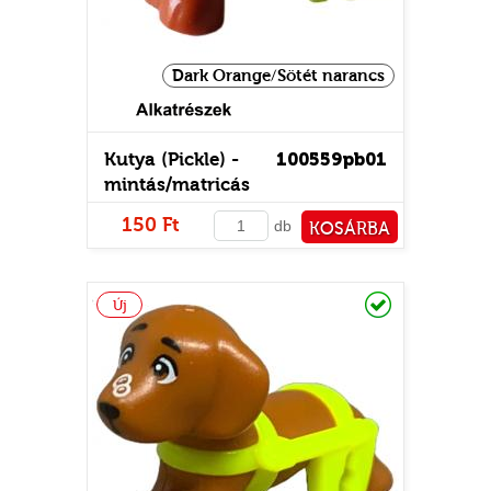
Dark Orange/Sötét narancs
E
Kutya (Pickle) -
100559pb01
mintás/matricás
150 Ft
db
KOSÁRBA
PÉNZTÁRHOZ
Raktáron
Új