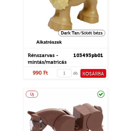
Dark Tan/Sötét bézs
Rénszarvas -
103493pb01
mintás/matricás
UR
990 Ft
db
KOSÁRBA
PÉNZTÁRHOZ
Raktáron
Új