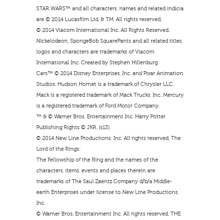
STAR WARS™ and all characters, names and related indicia
are © 2014 Lucasfilm Ltd. & TM. All rights reserved.
© 2014 Viacom International Inc. All Rights Reserved.
Nickelodeon, SpongeBob SquarePants and all related titles,
logos and characters are trademarks of Viacom
International Inc. Created by Stephen Hillenburg.
Cars™ © 2014 Disney Enterprises, Inc. and Pixar Animation
Studios. Hudson Hornet is a trademark of Chrysler LLC.
Mack is a registered trademark of Mack Trucks, Inc. Mercury
is a registered trademark of Ford Motor Company.
™ & © Warner Bros. Entertainment Inc. Harry Potter
Publishing Rights © JKR. (s13).
© 2014 New Line Productions, Inc. All rights reserved. The
Lord of the Rings:
The Fellowship of the Ring and the names of the
characters, items, events and places therein are
trademarks of The Saul Zaentz Company d/b/a Middle-
earth Enterprises under license to New Line Productions,
Inc.
© Warner Bros. Entertainment Inc. All rights reserved. THE