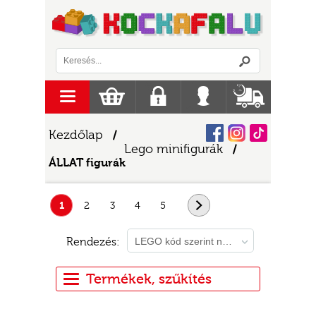
Logó
menu
Kosár
Regisztráció
Belépés
Szállítás
Facebook
Instagram
Tiktok
Kezdőlap
/
Lego minifigurák
/
ÁLLAT figurák
1
2
3
4
5
következő
Rendezés:
LEGO kód szerint növekvő
Termékek, szűkítés