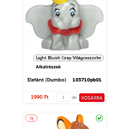
Light Bluish Gray/Világosszürke
Elefánt (Dumbo)
103710pb01
1990 Ft
db
KOSÁRBA
PÉNZTÁRHOZ
Raktáron
Új