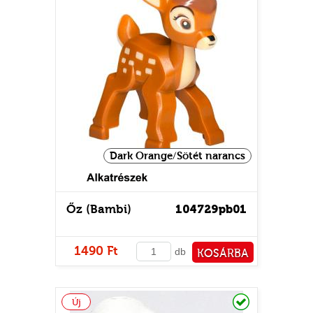
Dark Orange/Sötét narancs
Őz (Bambi)
104729pb01
1490 Ft
db
KOSÁRBA
PÉNZTÁRHOZ
Raktáron
Új