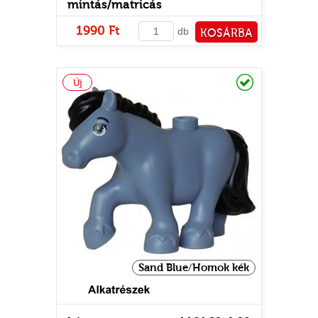
mintás/matricás
1990 Ft
db
KOSÁRBA
PÉNZTÁRHOZ
Raktáron
Új
Sand Blue/Homok kék