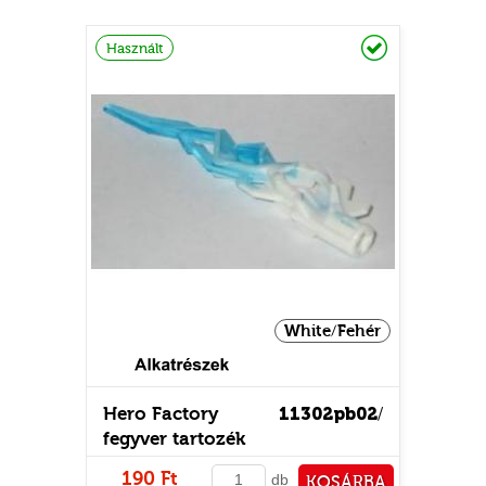
PÉNZTÁRHOZ
Raktáron
Használt
White/Fehér
Hero Factory
11302pb02
/
fegyver tartozék
190 Ft
db
KOSÁRBA