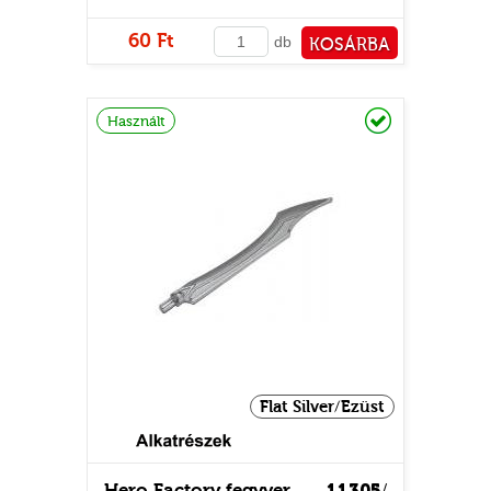
60 Ft
db
KOSÁRBA
PÉNZTÁRHOZ
Raktáron
Használt
Flat Silver/Ezüst
Hero Factory fegyver
11305