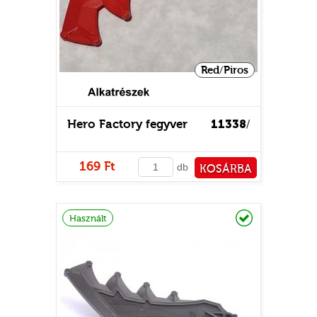
Red/Piros
Hero Factory fegyver
11338
/
169 Ft
db
KOSÁRBA
PÉNZTÁRHOZ
Raktáron
Használt