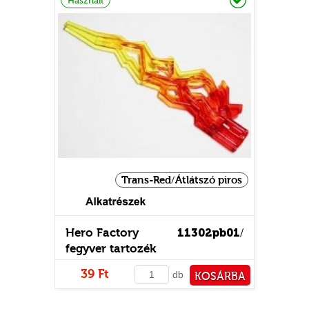
Használt
GOK
2)
S
GOK
Trans-Red/Átlátszó piros
Hero Factory
11302pb01
/
fegyver tartozék
39 Ft
db
KOSÁRBA
PÉNZTÁRHOZ