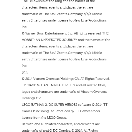
The Fellowship of the Ring and the names of the
characters, items, events and places therein are
trademarks of The Saul Zaentz Company d/b/a Middle-
earth Enterprises under license to New Line Productions,
Inc.
© Warner Bros. Entertainment Inc. All rights reserved. THE
HOBBIT: AN UNEXPECTED JOURNEY and the names of the
characters, items, events and places therein are
trademarks of The Saul Zaentz Company d/b/a Middle-
earth Enterprises under license to New Line Productions,
Inc.
(s13)
© 2014 Viacom Overseas Holdings C.V. All Rights Reserved.
TEENAGE MUTANT NINJA TURTLES and all related titles,
logos and characters are trademarks of Viacom Overseas
Holdings C.V
LEGO BATMAN 2: DC SUPER HEROES software © 2014 TT
Games Publishing Ltd. Produced by TT Games under
license from the LEGO Group.
Batman and all related characters, and elements are
trademarks of and © DC Comics. © 2014. All Rights