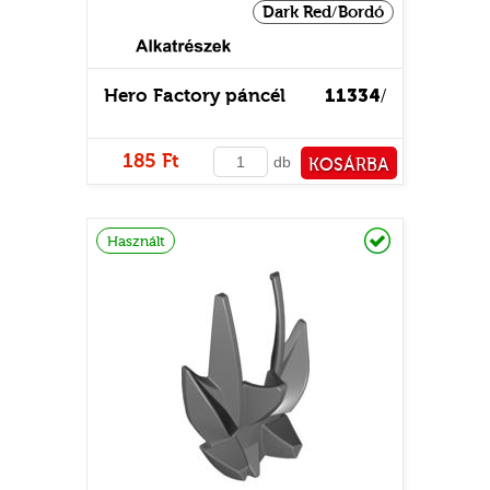
Dark Red/Bordó
Hero Factory páncél
11334
/
185 Ft
db
KOSÁRBA
PÉNZTÁRHOZ
Raktáron
Használt