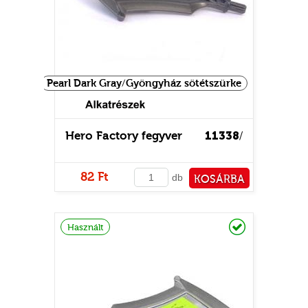
Pearl Dark Gray/Gyöngyház sötétszürke
Hero Factory fegyver
11338
/
82 Ft
db
KOSÁRBA
PÉNZTÁRHOZ
Raktáron
Használt