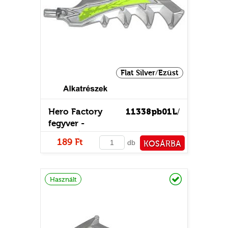
Flat Silver/Ezüst
Hero Factory
11338pb01L
/
fegyver -
mintás/matricás
189 Ft
db
KOSÁRBA
PÉNZTÁRHOZ
Raktáron
Használt