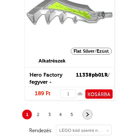
Flat Silver/Ezüst
Hero Factory
11338pb01R
/
fegyver -
mintás/matricás
189 Ft
db
KOSÁRBA
PÉNZTÁRHOZ
1
2
3
4
5
következő
Rendezés:
LEGO kód szerint növekvő