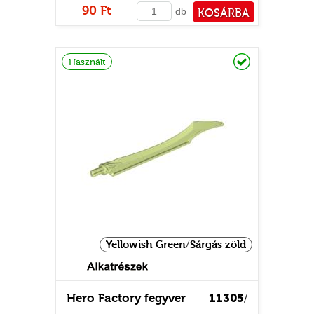
90 Ft
db
KOSÁRBA
PÉNZTÁRHOZ
Raktáron
Használt
Yellowish Green/Sárgás zöld
Hero Factory fegyver
11305
/