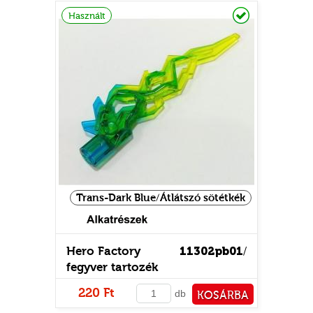
Raktáron
Használt
Trans-Dark Blue/Átlátszó sötétkék
Hero Factory
11302pb01
/
fegyver tartozék
220 Ft
db
KOSÁRBA