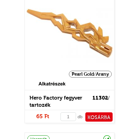
UR
Pearl Gold/Arany
Hero Factory fegyver
11302
/
tartozék
65 Ft
db
KOSÁRBA
PÉNZTÁRHOZ
Raktáron