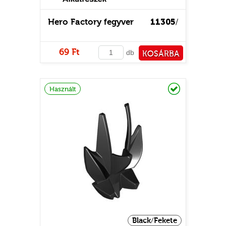
Hero Factory fegyver
11305
/
69 Ft
db
KOSÁRBA
PÉNZTÁRHOZ
Raktáron
Használt
Black/Fekete