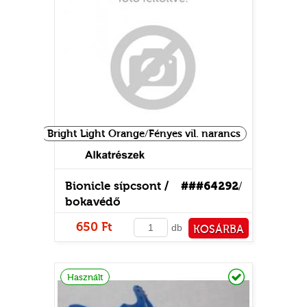
E
Bright Light Orange/Fényes vil. narancs
Bionicle sípcsont /
###64292
/
bokavédő
650 Ft
db
KOSÁRBA
PÉNZTÁRHOZ
Raktáron
Használt