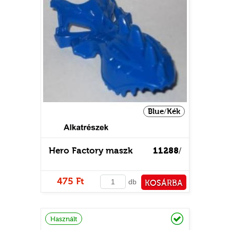
Blue/Kék
TATÓ
Hero Factory maszk
11288
/
475 Ft
db
KOSÁRBA
PÉNZTÁRHOZ
Raktáron
HOG
Használt