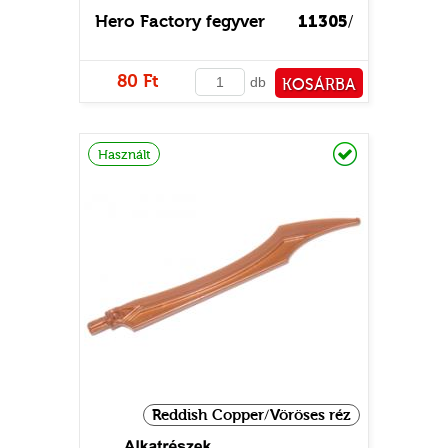
Hero Factory fegyver
11305
/
80 Ft
db
KOSÁRBA
PÉNZTÁRHOZ
Raktáron
Használt
Reddish Copper/Vöröses réz