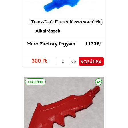
Trans-Dark Blue/Átlátszó sötétkék
Hero Factory fegyver
11336
/
300 Ft
db
KOSÁRBA
PÉNZTÁRHOZ
Raktáron
Használt