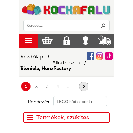
Logó
menu
Kosár
Regisztráció
Belépés
Szállítás
Facebook
Instagram
Tiktok
Kezdőlap
/
Alkatrészek
/
Bionicle, Hero Factory
1
2
3
4
5
következő
Rendezés:
LEGO kód szerint növekvő
Termékek, szűkítés