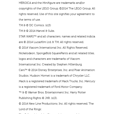
HEROICA and the Minifigure are trademarks and/or
copyrights of the LEGO Group. ©2014 The LEGO Group. All
rights reserved. Use of this site signifies your agreement to
the terms of use.
TM & © DC Comics. (s13)
TM & © 2014 Marvel & Subs.
STAR WARS™ and all characters, names and related indicia
are © 2014 Lucasfilm Ltd. & TM. All rights reserved.
© 2014 Viacom International Inc. All Rights Reserved.
Nickelodeon, SpongeBob SquarePants and all related titles,
logos and characters are trademarks of Viacom
International Inc. Created by Stephen Hillenburg.
Cars™ © 2014 Disney Enterprises, Inc. and Pixar Animation
Studios. Hudson Hornet is a trademark of Chrysler LLC.
Mack is a registered trademark of Mack Trucks, Inc. Mercury
is a registered trademark of Ford Motor Company.
™ & © Warner Bros. Entertainment Inc. Harry Potter
Publishing Rights © JKR. (s13).
© 2014 New Line Productions, Inc. All rights reserved. The
Lord of the Rings: