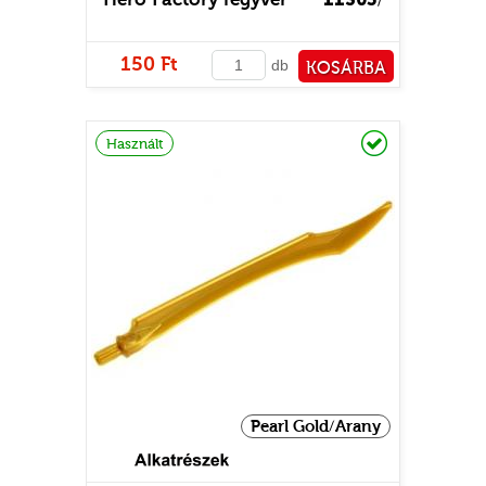
/
150 Ft
db
KOSÁRBA
PÉNZTÁRHOZ
Raktáron
Használt
Pearl Gold/Arany