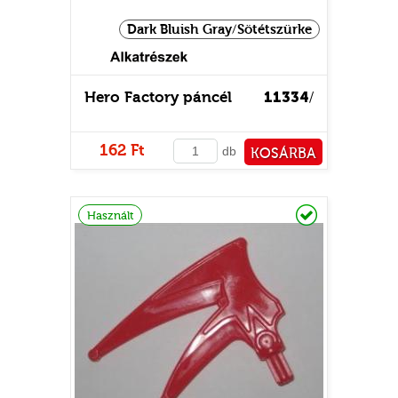
Dark Bluish Gray/Sötétszürke
Hero Factory páncél
11334
/
162 Ft
db
KOSÁRBA
PÉNZTÁRHOZ
Raktáron
Használt