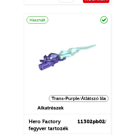
PÉNZTÁRHOZ
Raktáron
Használt
Trans-Purple/Átlátszó lila
Hero Factory
11302pb02
/
fegyver tartozék