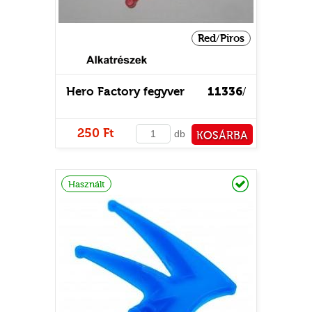
Red/Piros
Hero Factory fegyver
11336
/
250 Ft
db
KOSÁRBA
PÉNZTÁRHOZ
Raktáron
Használt