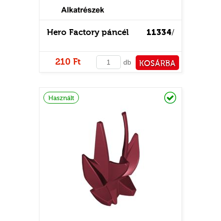
Hero Factory páncél
11334
/
210 Ft
db
KOSÁRBA
PÉNZTÁRHOZ
Raktáron
Használt