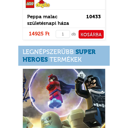
Peppa malac
10433
Zöld 
születésnapi háza
14925 Ft
425
db
KOSÁRBA
PÉNZTÁRHOZ
SUPER
LEGNÉPSZERŰBB
HEROES
TERMÉKEK