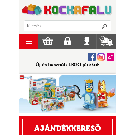
Logó
menu
Kosár
Regisztráció
Belépés
Szállítás
Facebook
Instagram
Tiktok
Új és használt LEGO játékok
AJÁNDÉKKERESŐ