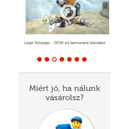
Lego Ninjago - 2016-os bemutató kisvideó
Lego Nexo 
1
2
3
4
5
6
7
UR
Miért jó, ha nálunk
vásárolsz?