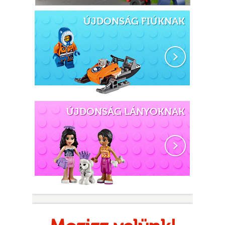
ÚJDONSÁG FIÚKNAK
E
ÚJDONSÁG LÁNYOKNAK