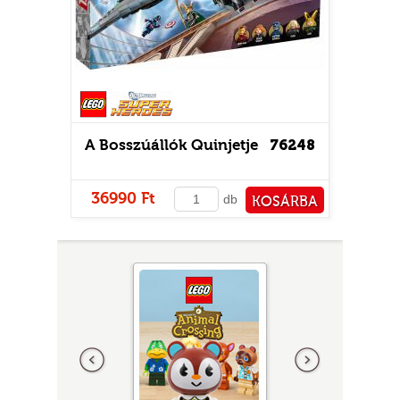
Super Heroes
A Bosszúállók Quinjetje
76248
Vase
Hulk
36990 Ft
483
db
KOSÁRBA
PÉNZTÁRHOZ
Előző
következő