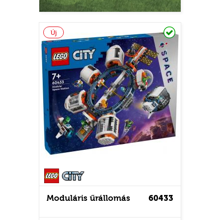
Raktáron
Új
Új
City
Moduláris űrállomás
60433
Piros
turis