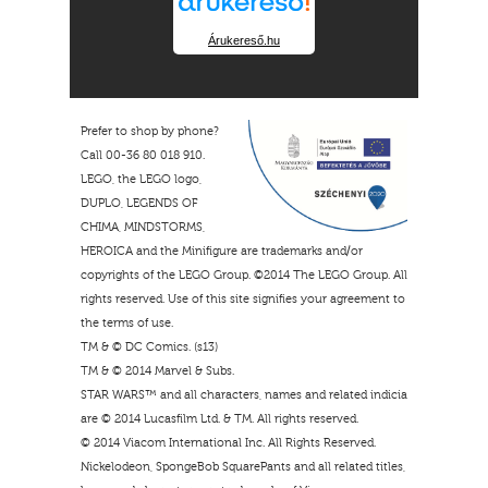
Árukereső.hu
Prefer to shop by phone?
Call 00-36 80 018 910.
LEGO, the LEGO logo,
DUPLO, LEGENDS OF
CHIMA, MINDSTORMS,
HEROICA and the Minifigure are trademarks and/or
copyrights of the LEGO Group. ©2014 The LEGO Group. All
rights reserved. Use of this site signifies your agreement to
the terms of use.
TM & © DC Comics. (s13)
TM & © 2014 Marvel & Subs.
STAR WARS™ and all characters, names and related indicia
are © 2014 Lucasfilm Ltd. & TM. All rights reserved.
© 2014 Viacom International Inc. All Rights Reserved.
Nickelodeon, SpongeBob SquarePants and all related titles,