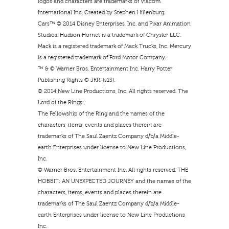
logos and characters are trademarks of Viacom
International Inc. Created by Stephen Hillenburg.
Cars™ © 2014 Disney Enterprises, Inc. and Pixar Animation
Studios. Hudson Hornet is a trademark of Chrysler LLC.
Mack is a registered trademark of Mack Trucks, Inc. Mercury
is a registered trademark of Ford Motor Company.
™ & © Warner Bros. Entertainment Inc. Harry Potter
Publishing Rights © JKR. (s13).
© 2014 New Line Productions, Inc. All rights reserved. The
Lord of the Rings:
The Fellowship of the Ring and the names of the
characters, items, events and places therein are
trademarks of The Saul Zaentz Company d/b/a Middle-
earth Enterprises under license to New Line Productions,
Inc.
© Warner Bros. Entertainment Inc. All rights reserved. THE
HOBBIT: AN UNEXPECTED JOURNEY and the names of the
characters, items, events and places therein are
trademarks of The Saul Zaentz Company d/b/a Middle-
earth Enterprises under license to New Line Productions,
Inc.