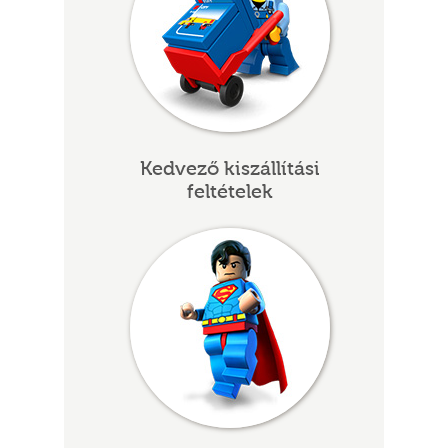
GOK
2)
S
Kedvező kiszállítási
feltételek
GOK