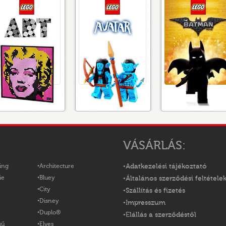
VÁSÁRLÁS:
ing
Architecture
Adatkezelési tájékoztató
ie
Bluey
Általános szerződési feltétele
City
Szállítás és fizetés
Disney
Impresszum
Duplo®
Elállás a szerződéstől
sű
Elves