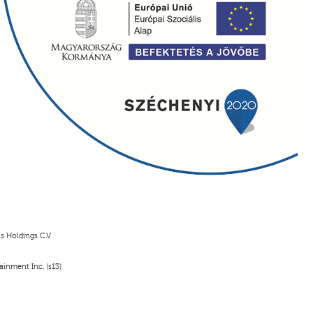
s Holdings C.V
inment Inc. (s13)