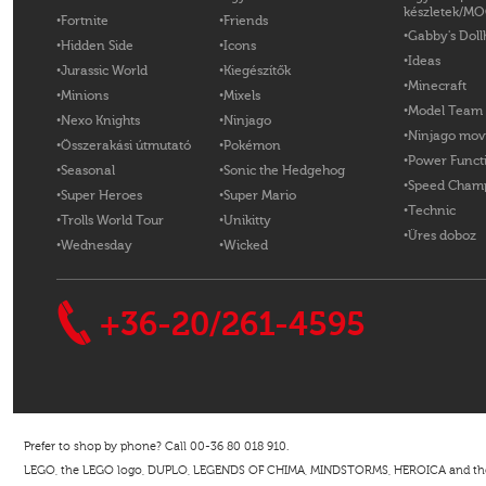
készletek/M
Fortnite
Friends
Gabby's Doll
Hidden Side
Icons
Ideas
Jurassic World
Kiegészítők
Minecraft
Minions
Mixels
Model Team
Nexo Knights
Ninjago
Ninjago mov
Összerakási útmutató
Pokémon
Power Funct
Seasonal
Sonic the Hedgehog
Speed Cham
Super Heroes
Super Mario
Technic
Trolls World Tour
Unikitty
Üres doboz
Wednesday
Wicked
+36-20/261-4595
Prefer to shop by phone? Call 00-36 80 018 910.
LEGO, the LEGO logo, DUPLO, LEGENDS OF CHIMA, MINDSTORMS, HEROICA and the Mi