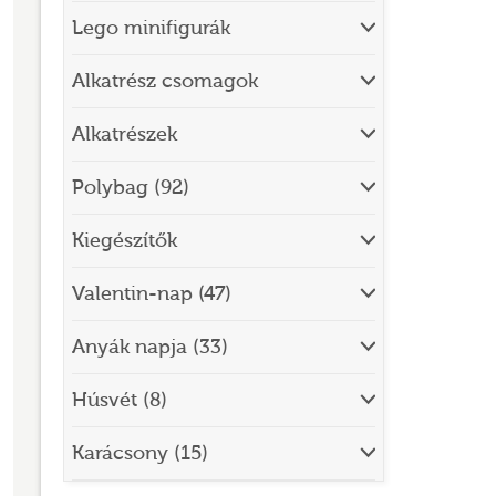
Lego minifigurák
BRICK SKETCHES
BRICKHEADZ
Alkatrész csomagok
CITY
Alkatrészek
CLASSIC
Polybag (92)
CREATOR
Kiegészítők
DESIGNER SET
DISNEY
Valentin-nap (47)
DISNEY PRINCESS
Anyák napja (33)
DOTS
Húsvét (8)
DREAMZZZ
DUPLO®
Karácsony (15)
EDITIONS