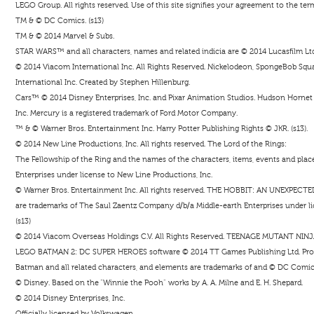
LEGO Group. All rights reserved. Use of this site signifies your agreement to the ter
TM & © DC Comics. (s13)
TM & © 2014 Marvel & Subs.
STAR WARS™ and all characters, names and related indicia are © 2014 Lucasfilm Ltd. 
© 2014 Viacom International Inc. All Rights Reserved. Nickelodeon, SpongeBob Squar
International Inc. Created by Stephen Hillenburg.
Cars™ © 2014 Disney Enterprises, Inc. and Pixar Animation Studios. Hudson Hornet i
Inc. Mercury is a registered trademark of Ford Motor Company.
™ & © Warner Bros. Entertainment Inc. Harry Potter Publishing Rights © JKR. (s13).
© 2014 New Line Productions, Inc. All rights reserved. The Lord of the Rings:
The Fellowship of the Ring and the names of the characters, items, events and pla
Enterprises under license to New Line Productions, Inc.
© Warner Bros. Entertainment Inc. All rights reserved. THE HOBBIT: AN UNEXPECTE
are trademarks of The Saul Zaentz Company d/b/a Middle-earth Enterprises under li
(s13)
© 2014 Viacom Overseas Holdings C.V. All Rights Reserved. TEENAGE MUTANT NINJA T
LEGO BATMAN 2: DC SUPER HEROES software © 2014 TT Games Publishing Ltd. Pro
Batman and all related characters, and elements are trademarks of and © DC Comic
© Disney. Based on the “Winnie the Pooh” works by A. A. Milne and E. H. Shepard.
© 2014 Disney Enterprises, Inc.
Officially licensed by Volkswagen.