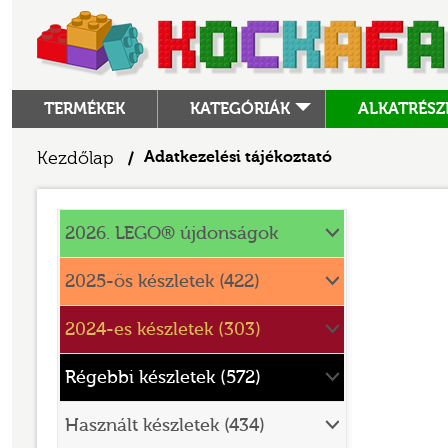
TERMÉKEK
KATEGÓRIÁK
ALKATRÉSZ
ALKATRÉSZEK
Kezdőlap
Adatkezelési tájékoztató
/
ANGRY BIRDS
ANIMAL CROSSING
2026. LEGO® újdonságok
ARCHITECTURE
2025-ös készletek (422)
ART
2024-es készletek (303)
AVATAR
BATMAN MOVIE
Régebbi készletek (572)
BLUEY
Használt készletek (434)
BOTANICALS