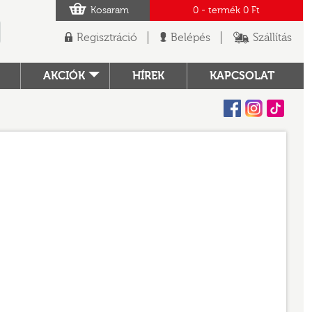
Kosaram
0
- termék
0 Ft
Regisztráció
Belépés
Szállítás
AKCIÓK
HÍREK
KAPCSOLAT
Facebook
Instagram
Tiktok
TÓ