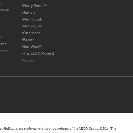
OC
Harry Potter™
house
Juniors
Minifigurák
Monkey kid
One piece
ie
Racers
ions
Star Wars™
pions
The LEGO Movie 2
Vidiyo
nifigure are trademarks and/or copyrights of the LEGO Group. ©2014 The