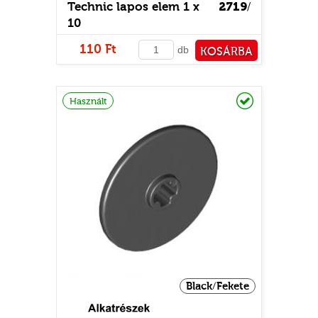
Technic lapos elem 1 x
2719
/
10
110 Ft
db
KOSÁRBA
PÉNZTÁRHOZ
Raktáron
Használt
Black/Fekete