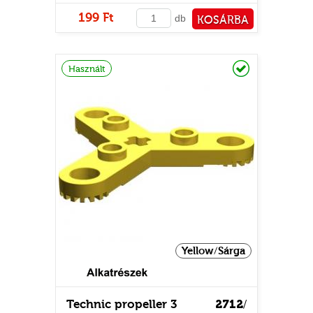
199 Ft
db
KOSÁRBA
PÉNZTÁRHOZ
Raktáron
Használt
Yellow/Sárga
Technic propeller 3
2712
/