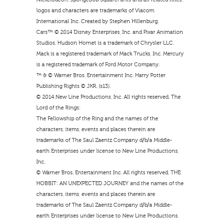
logos and characters are trademarks of Viacom
International Inc. Created by Stephen Hillenburg.
Cars™ © 2014 Disney Enterprises, Inc. and Pixar Animation
Studios. Hudson Hornet is a trademark of Chrysler LLC.
Mack is a registered trademark of Mack Trucks, Inc. Mercury
is a registered trademark of Ford Motor Company.
™ & © Warner Bros. Entertainment Inc. Harry Potter
Publishing Rights © JKR. (s13).
© 2014 New Line Productions, Inc. All rights reserved. The
Lord of the Rings:
The Fellowship of the Ring and the names of the
characters, items, events and places therein are
trademarks of The Saul Zaentz Company d/b/a Middle-
earth Enterprises under license to New Line Productions,
Inc.
© Warner Bros. Entertainment Inc. All rights reserved. THE
HOBBIT: AN UNEXPECTED JOURNEY and the names of the
characters, items, events and places therein are
trademarks of The Saul Zaentz Company d/b/a Middle-
earth Enterprises under license to New Line Productions,