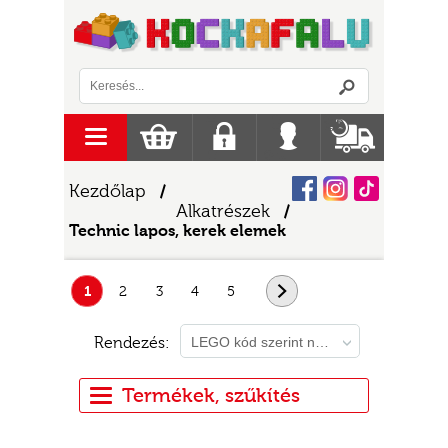
Logó
menu
Kosár
Regisztráció
Belépés
Szállítás
Facebook
Instagram
Tiktok
Kezdőlap
/
Alkatrészek
/
Technic lapos, kerek elemek
1
2
3
4
5
következő
Rendezés:
LEGO kód szerint növekvő
Termékek, szűkítés