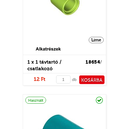
Lime
1 x 1 távtartó /
18654
/
csatlakozó
12 Ft
db
KOSÁRBA
PÉNZTÁRHOZ
Raktáron
Használt