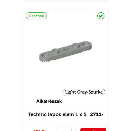
PÉNZTÁRHOZ
Raktáron
Használt
Light Gray/Szürke
Technic lapos elem 1 x 5
2711
/