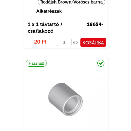
Reddish Brown/Vöröses barna
1 x 1 távtartó /
18654
/
csatlakozó
20 Ft
db
KOSÁRBA
PÉNZTÁRHOZ
Raktáron
Használt
TATÓ
HOG