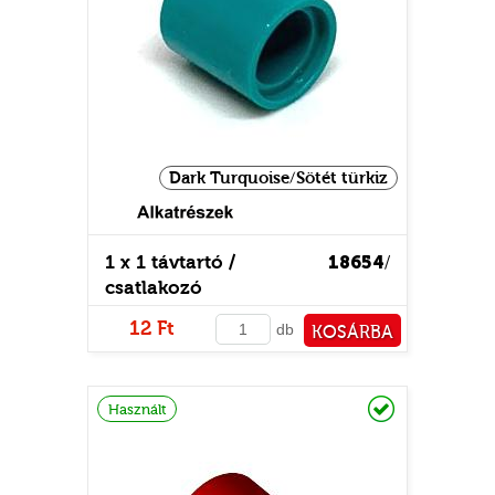
Dark Turquoise/Sötét türkiz
1 x 1 távtartó /
18654
/
csatlakozó
12 Ft
db
KOSÁRBA
PÉNZTÁRHOZ
Raktáron
Használt