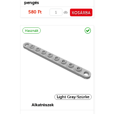
pengés
580 Ft
db
KOSÁRBA
PÉNZTÁRHOZ
Raktáron
Használt
Light Gray/Szürke