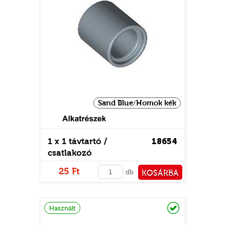
Sand Blue/Homok kék
1 x 1 távtartó /
18654
csatlakozó
25 Ft
db
KOSÁRBA
PÉNZTÁRHOZ
Raktáron
Használt