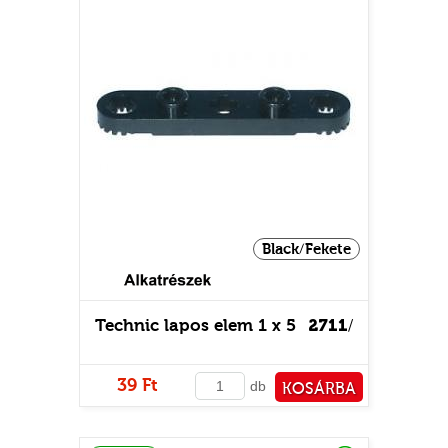
Black/Fekete
Technic lapos elem 1 x 5
2711
/
39 Ft
db
KOSÁRBA
PÉNZTÁRHOZ
Raktáron