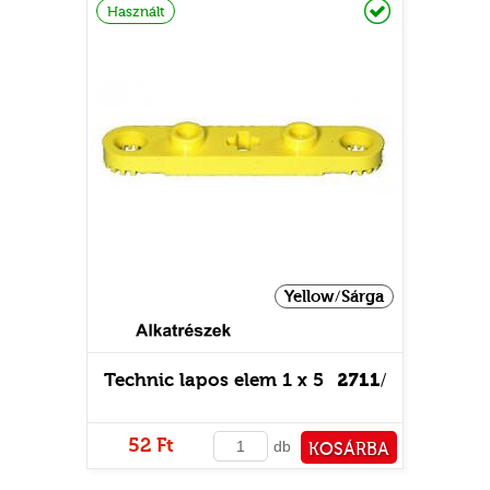
Használt
Yellow/Sárga
Technic lapos elem 1 x 5
2711
/
52 Ft
db
KOSÁRBA