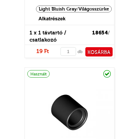
Light Bluish Gray/Világosszürke
1 x 1 távtartó /
18654
/
csatlakozó
19 Ft
db
KOSÁRBA
PÉNZTÁRHOZ
UR
Raktáron
Használt