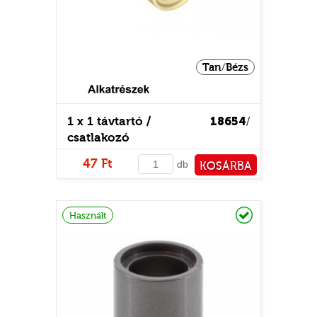
Tan/Bézs
1 x 1 távtartó /
18654
/
csatlakozó
47 Ft
db
KOSÁRBA
PÉNZTÁRHOZ
Raktáron
Használt