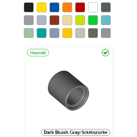
Raktáron
Használt
Dark Bluish Gray/Sötétszürke