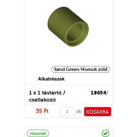
Sand Green/Homok zöld
1 x 1 távtartó /
18654
/
csatlakozó
35 Ft
db
KOSÁRBA
PÉNZTÁRHOZ
Raktáron
Használt