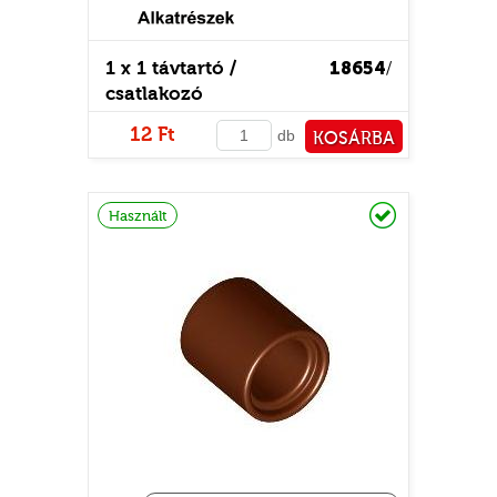
1 x 1 távtartó /
18654
/
csatlakozó
E
12 Ft
db
KOSÁRBA
PÉNZTÁRHOZ
Raktáron
Használt