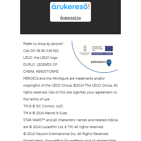
Árukereső.hu
Prefer to shop by phone?
Call 00-36 80 018 910.
LEGO, the LEGO logo,
DUPLO, LEGENDS OF
CHIMA, MINDSTORMS,
HEROICA and the Minifigure are trademarks and/or
copyrights of the LEGO Group. ©2014 The LEGO Group. All
rights reserved. Use of this site signifies your agreement to
the terms of use.
TM & © DC Comics. (s13)
TM & © 2014 Marvel & Subs.
STAR WARS™ and all characters, names and related indicia
are © 2014 Lucasfilm Ltd. & TM. All rights reserved.
© 2014 Viacom International Inc. All Rights Reserved.
Nickelodeon, SpongeBob SquarePants and all related titles,