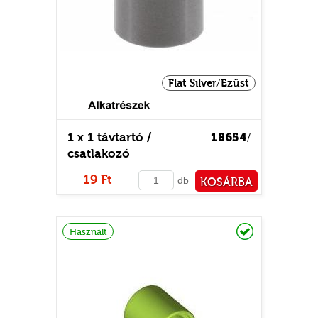
Flat Silver/Ezüst
1 x 1 távtartó /
18654
/
csatlakozó
19 Ft
db
KOSÁRBA
PÉNZTÁRHOZ
Raktáron
Használt