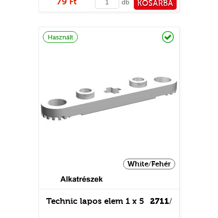
79 Ft
db
KOSÁRBA
PÉNZTÁRHOZ
Raktáron
Használt
White/Fehér
Technic lapos elem 1 x 5
2711
/