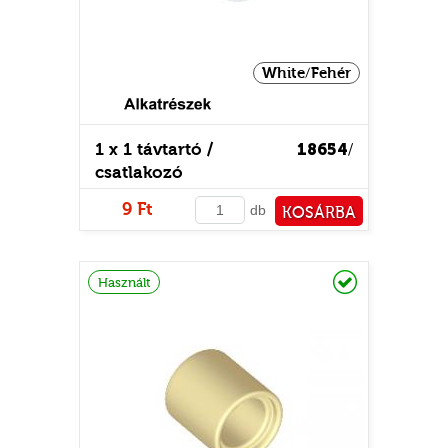
White/Fehér
1 x 1 távtartó /
18654
/
csatlakozó
9 Ft
db
KOSÁRBA
PÉNZTÁRHOZ
Raktáron
Használt