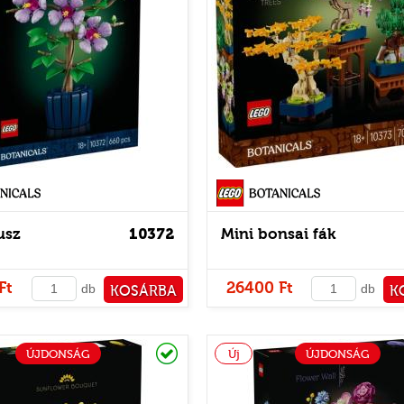
Botanicals
usz
10372
Mini bonsai fák
Ft
26400 Ft
db
db
KOSÁRBA
K
PÉNZTÁRHOZ
PÉNZ
Raktáron
ÚJDONSÁG
Új
ÚJDONSÁG