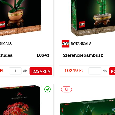
Botanicals
chidea
10343
Szerencsebambusz
Ft
10249 Ft
db
db
KOSÁRBA
K
PÉNZTÁRHOZ
PÉNZ
Raktáron
Új