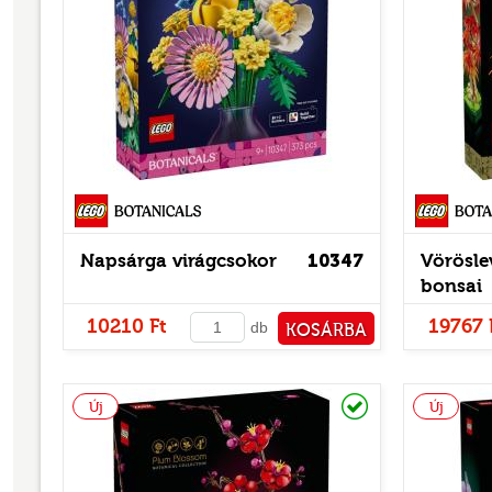
Botanicals
Napsárga virágcsokor
10347
Vörösle
bonsai
10210 Ft
19767 
db
KOSÁRBA
PÉNZTÁRHOZ
Raktáron
Új
Új