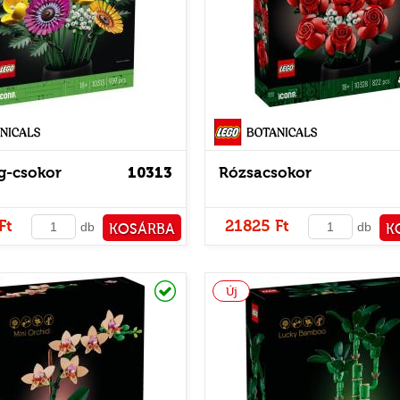
Botanicals
g-csokor
10313
Rózsacsokor
Ft
21825 Ft
db
db
KOSÁRBA
K
PÉNZTÁRHOZ
PÉNZ
Raktáron
Új