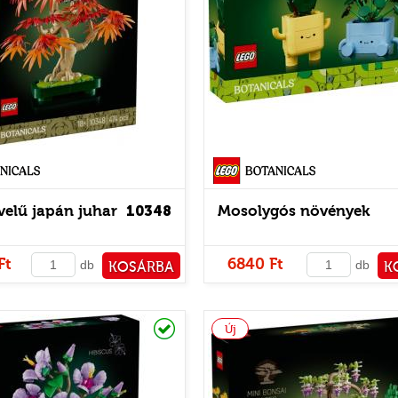
Botanicals
velű japán juhar
10348
Mosolygós növények
Ft
6840 Ft
db
db
KOSÁRBA
K
PÉNZTÁRHOZ
PÉNZ
Raktáron
Új