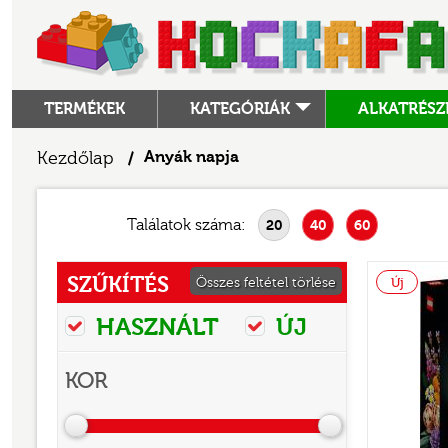
TERMÉKEK
KATEGÓRIÁK
ALKATRÉSZ
ALKATRÉSZEK
Kezdőlap
Anyák napja
/
ANGRY BIRDS
ANIMAL CROSSING
Találatok száma:
20
40
60
ARCHITECTURE
SZŰKÍTÉS
Összes feltétel törlése
Új
ART
HASZNÁLT
ÚJ
AVATAR
BATMAN MOVIE
KOR
BLUEY
BOTANICALS