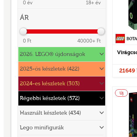
0 év
18+ év
BRICK SKETCHES
ÁR
BRICKHEADZ
CITY
Botanicals
0 Ft
40000+ Ft
CLASSIC
Virágcs
2026. LEGO® újdonságok
CREATOR
DESIGNER SET
2025-ös készletek (422)
21649 
DISNEY
2024-es készletek (303)
DISNEY PRINCESS
Új
Régebbi készletek (572)
DOTS
DREAMZZZ
Használt készletek (434)
DUPLO®
Lego minifigurák
EDITIONS