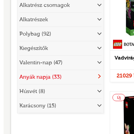
Alkatrész csomagok
Alkatrészek
Polybag (92)
Botanicals
Kiegészítők
Vadvirá
Valentin-nap (47)
21029 
Anyák napja (33)
Húsvét (8)
Új
Karácsony (15)