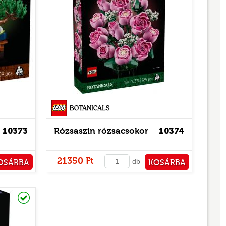
10373
Rózsaszín rózsacsokor
10374
21350 Ft
db
OSÁRBA
KOSÁRBA
TÁRHOZ
PÉNZTÁRHOZ
Raktáron