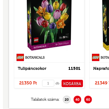
Botanicals
Tulipáncsokor
11501
Napraf
21350 Ft
21349 
db
KOSÁRBA
PÉNZTÁRHOZ
Találatok száma:
20
40
60