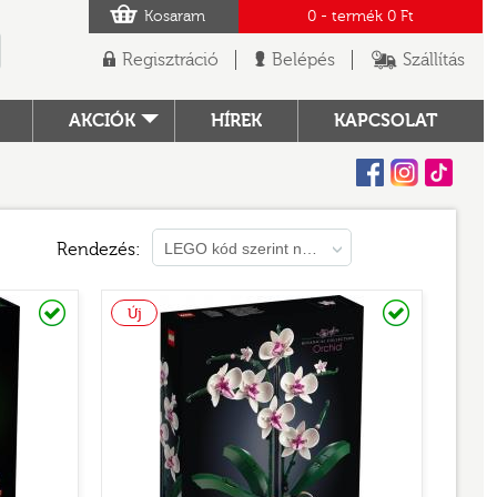
Kosaram
0
- termék
0 Ft
Regisztráció
Belépés
Szállítás
AKCIÓK
HÍREK
KAPCSOLAT
Facebook
Instagram
Tiktok
TÓ
Rendezés:
LEGO kód szerint növekvő
Raktáron
Raktáron
Új