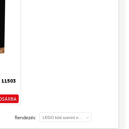
11503
OSÁRBA
TÁRHOZ
Rendezés:
LEGO kód szerint növekvő