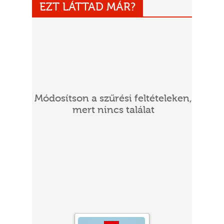
EZT LÁTTAD MÁR?
Módosítson a szűrési feltételeken,
UR
mert nincs találat