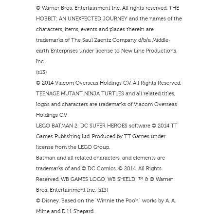
© Warner Bros. Entertainment Inc. All rights reserved. THE
HOBBIT: AN UNEXPECTED JOURNEY and the names of the
characters, items, events and places therein are
trademarks of The Saul Zaentz Company d/b/a Middle-
earth Enterprises under license to New Line Productions,
Inc.
(s13)
© 2014 Viacom Overseas Holdings C.V. All Rights Reserved.
TEENAGE MUTANT NINJA TURTLES and all related titles,
logos and characters are trademarks of Viacom Overseas
Holdings C.V
LEGO BATMAN 2: DC SUPER HEROES software © 2014 TT
Games Publishing Ltd. Produced by TT Games under
license from the LEGO Group.
Batman and all related characters, and elements are
trademarks of and © DC Comics. © 2014. All Rights
Reserved. WB GAMES LOGO, WB SHIELD: ™ & © Warner
Bros. Entertainment Inc. (s13)
© Disney. Based on the “Winnie the Pooh” works by A. A.
Milne and E. H. Shepard.