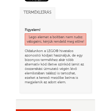
TERMÉKLEÍRÁS
Figyelem!
Lego elemet a boltban nem tudsz
válogatni, kérjük rendeld meg előre!
Oldalunkon a LEGO® hivatalos
azonosító kódjait használjuk, de egy
bizonyos termékhez akár több
TATÓ
alternatív kód illetve színkód (amit az
összerakási útmutató végén lévő
elemlistában találsz) is tartozhat,
ezeket a kereső mezőbe beírva is
megjelenik az adott elem.
HOG