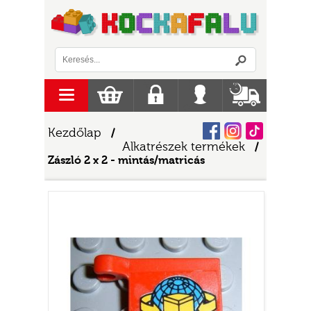
Logó
menu
Kosár
Regisztráció
Belépés
Szállítás
Facebook
Instagram
Tiktok
Kezdőlap
/
Alkatrészek termékek
/
Zászló 2 x 2 - mintás/matricás