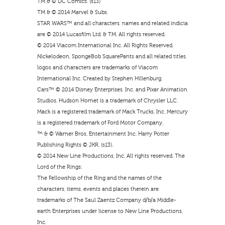
TM & © DC Comics. (s13)
TM & © 2014 Marvel & Subs.
STAR WARS™ and all characters, names and related indicia
are © 2014 Lucasfilm Ltd. & TM. All rights reserved.
© 2014 Viacom International Inc. All Rights Reserved.
Nickelodeon, SpongeBob SquarePants and all related titles,
logos and characters are trademarks of Viacom
International Inc. Created by Stephen Hillenburg.
Cars™ © 2014 Disney Enterprises, Inc. and Pixar Animation
Studios. Hudson Hornet is a trademark of Chrysler LLC.
Mack is a registered trademark of Mack Trucks, Inc. Mercury
is a registered trademark of Ford Motor Company.
™ & © Warner Bros. Entertainment Inc. Harry Potter
Publishing Rights © JKR. (s13).
© 2014 New Line Productions, Inc. All rights reserved. The
Lord of the Rings:
The Fellowship of the Ring and the names of the
characters, items, events and places therein are
trademarks of The Saul Zaentz Company d/b/a Middle-
earth Enterprises under license to New Line Productions,
Inc.