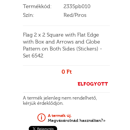
Termékkód:
2335pb010
Szín:
Red/Piros
E
Flag 2 x 2 Square with Flat Edge
with Box and Arrows and Globe
Pattern on Both Sides (Stickers) -
Set 6542
0 Ft
ELFOGYOTT
A termék jelenleg nem rendelhető,
kérjük érdeklődjön.
A termék új.
Megvásárolnád használtan?»