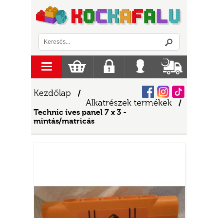
Logó
menu
Kosár
Regisztráció
Belépés
Szállítás
Facebook
Instagram
Tiktok
Kezdőlap
/
Alkatrészek termékek
/
Technic íves panel 7 x 3 -
mintás/matricás