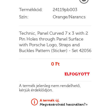
Termékkód:
24119pb003
Szín:
Orange/Narancs
E
Technic, Panel Curved 7 x 3 with 2
Pin Holes through Panel Surface
with Porsche Logo, Straps and
Buckles Pattern (Sticker) - Set 42056
0 Ft
ELFOGYOTT
A termék jelenleg nem rendelhető,
kérjük érdeklődjön.
A termék új.
Megvásárolnád használtan?»