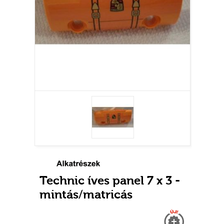
Technic íves panel 7 x 3 -
mintás/matricás
Új