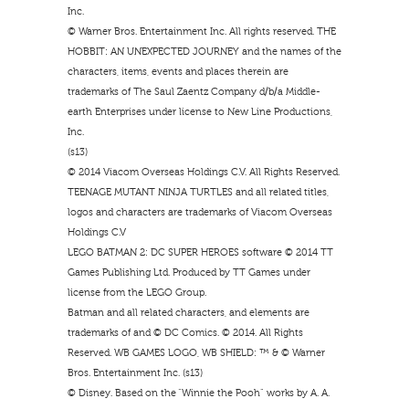
Inc.
© Warner Bros. Entertainment Inc. All rights reserved. THE
HOBBIT: AN UNEXPECTED JOURNEY and the names of the
characters, items, events and places therein are
trademarks of The Saul Zaentz Company d/b/a Middle-
earth Enterprises under license to New Line Productions,
Inc.
(s13)
© 2014 Viacom Overseas Holdings C.V. All Rights Reserved.
TEENAGE MUTANT NINJA TURTLES and all related titles,
logos and characters are trademarks of Viacom Overseas
Holdings C.V
LEGO BATMAN 2: DC SUPER HEROES software © 2014 TT
Games Publishing Ltd. Produced by TT Games under
license from the LEGO Group.
Batman and all related characters, and elements are
trademarks of and © DC Comics. © 2014. All Rights
Reserved. WB GAMES LOGO, WB SHIELD: ™ & © Warner
Bros. Entertainment Inc. (s13)
© Disney. Based on the “Winnie the Pooh” works by A. A.