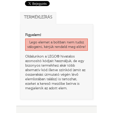
TERMÉKLEÍRÁS
Figyelem!
Lego elemet a boltban nem tudsz
válogatni, kérjük rendeld meg előre!
Oldalunkon a LEGO® hivatalos
azonosító kódjait használjuk, de egy
TATÓ
bizonyos termékhez akár több
alternatív kód illetve színkód (amit az
összerakási útmutató végén lévő
elemlistában találsz) is tartozhat,
ezeket a kereső mezőbe beírva is
megjelenik az adott elem.
HOG