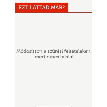
EZT LÁTTAD MÁR?
Módosítson a szűrési feltételeken,
UR
mert nincs találat