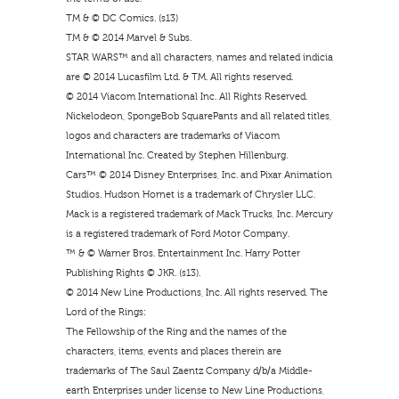
TM & © DC Comics. (s13)
TM & © 2014 Marvel & Subs.
STAR WARS™ and all characters, names and related indicia
are © 2014 Lucasfilm Ltd. & TM. All rights reserved.
© 2014 Viacom International Inc. All Rights Reserved.
Nickelodeon, SpongeBob SquarePants and all related titles,
logos and characters are trademarks of Viacom
International Inc. Created by Stephen Hillenburg.
Cars™ © 2014 Disney Enterprises, Inc. and Pixar Animation
Studios. Hudson Hornet is a trademark of Chrysler LLC.
Mack is a registered trademark of Mack Trucks, Inc. Mercury
is a registered trademark of Ford Motor Company.
™ & © Warner Bros. Entertainment Inc. Harry Potter
Publishing Rights © JKR. (s13).
© 2014 New Line Productions, Inc. All rights reserved. The
Lord of the Rings:
The Fellowship of the Ring and the names of the
characters, items, events and places therein are
trademarks of The Saul Zaentz Company d/b/a Middle-
earth Enterprises under license to New Line Productions,