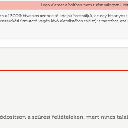
Lego elemet a boltban nem tudsz válogatni, ké
n a LEGO® hivatalos azonosító kódjait használjuk, de egy bizonyos te
összerakási útmutató végén lévő elemlistában találsz) is tartozhat, ez
ódosítson a szűrési feltételeken, mert nincs talál