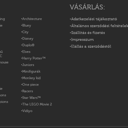
VÁSÁRLÁS:
ing
Architecture
Adatkezelési tájékoztató
ie
Bluey
Általános szerződési feltétele
City
Szállítás és fizetés
Disney
Impresszum
Duplo®
Elállás a szerződéstől
sű
Elves
OC
Harry Potter™
house
Juniors
Minifigurák
Monkey kid
One piece
ie
Racers
ions
Star Wars™
pions
The LEGO Movie 2
Vidiyo