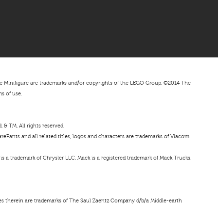
nifigure are trademarks and/or copyrights of the LEGO Group. ©2014 The
ms of use.
& TM. All rights reserved.
ePants and all related titles, logos and characters are trademarks of Viacom
s a trademark of Chrysler LLC. Mack is a registered trademark of Mack Trucks,
ces therein are trademarks of The Saul Zaentz Company d/b/a Middle-earth