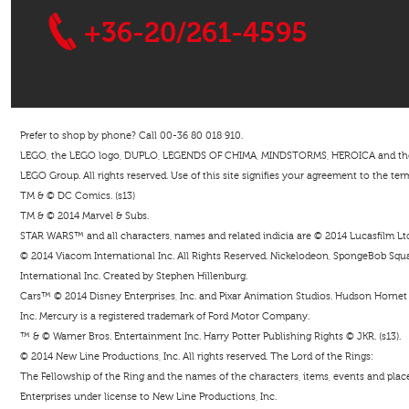
+36-20/261-4595
Prefer to shop by phone? Call 00-36 80 018 910.
LEGO, the LEGO logo, DUPLO, LEGENDS OF CHIMA, MINDSTORMS, HEROICA and the Mi
LEGO Group. All rights reserved. Use of this site signifies your agreement to the ter
TM & © DC Comics. (s13)
TM & © 2014 Marvel & Subs.
STAR WARS™ and all characters, names and related indicia are © 2014 Lucasfilm Ltd. 
© 2014 Viacom International Inc. All Rights Reserved. Nickelodeon, SpongeBob Squar
International Inc. Created by Stephen Hillenburg.
Cars™ © 2014 Disney Enterprises, Inc. and Pixar Animation Studios. Hudson Hornet i
Inc. Mercury is a registered trademark of Ford Motor Company.
™ & © Warner Bros. Entertainment Inc. Harry Potter Publishing Rights © JKR. (s13).
© 2014 New Line Productions, Inc. All rights reserved. The Lord of the Rings:
The Fellowship of the Ring and the names of the characters, items, events and pla
Enterprises under license to New Line Productions, Inc.