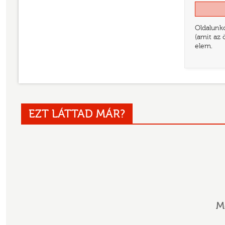
Oldalunko
(amit az 
elem.
EZT LÁTTAD MÁR?
M