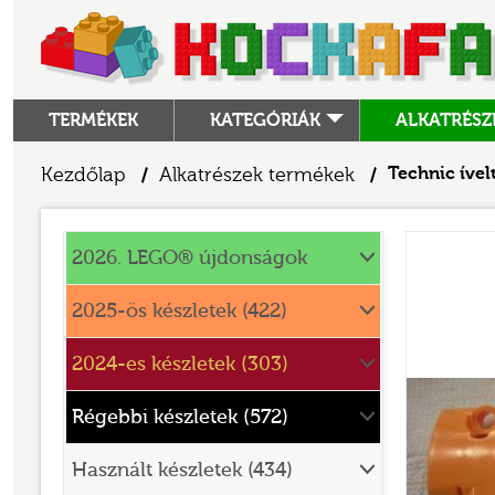
TERMÉKEK
KATEGÓRIÁK
ALKATRÉSZ
ALKATRÉSZEK
Kezdőlap
Alkatrészek termékek
Technic ível
/
/
ANGRY BIRDS
Alkatrészek
ANIMAL CROSSING
2026. LEGO® újdonságok
ARCHITECTURE
2025-ös készletek (422)
ART
2024-es készletek (303)
AVATAR
BATMAN MOVIE
Régebbi készletek (572)
BLUEY
Használt készletek (434)
BOTANICALS