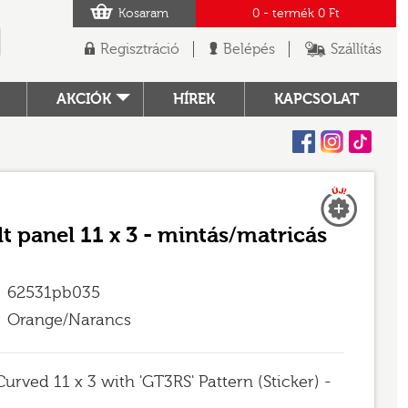
Kosaram
0
- termék
0 Ft
Regisztráció
Belépés
Szállítás
AKCIÓK
HÍREK
KAPCSOLAT
Facebook
Instagram
Tiktok
Új
TÓ
lt panel 11 x 3 - mintás/matricás
62531pb035
Orange/Narancs
urved 11 x 3 with 'GT3RS' Pattern (Sticker) -