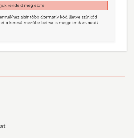
rjük rendeld meg előre!
rmékhez akár több alternatív kód illetve színkód
eket a kereső mezőbe beírva is megjelenik az adott
at