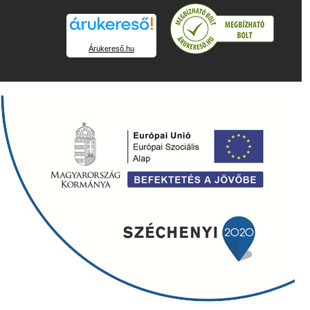
Árukereső.hu