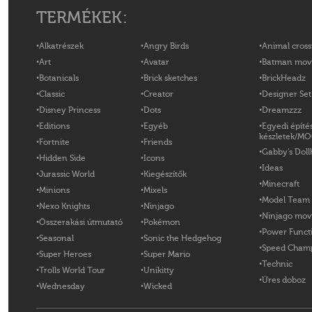
TERMÉKEK:
Alkatrészek
Angry Birds
Animal cross
Art
Avatar
Batman mov
Botanicals
Brick sketches
BrickHeadz
Classic
Creator
Designer Set
Disney Princess
Dots
Dreamzzz
Editions
Egyéb
Egyedi építé
készletek/M
Fortnite
Friends
Gabby's Doll
Hidden Side
Icons
Ideas
Jurassic World
Kiegészítők
Minecraft
Minions
Mixels
Model Team
Nexo Knights
Ninjago
Ninjago mov
Összerakási útmutató
Pokémon
Power Funct
Seasonal
Sonic the Hedgehog
Speed Cham
Super Heroes
Super Mario
Technic
Trolls World Tour
Unikitty
Üres doboz
Wednesday
Wicked