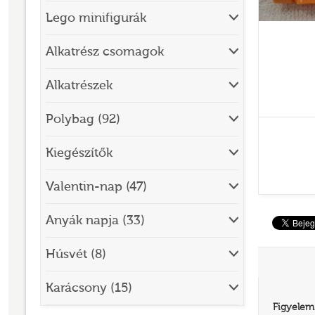
Lego minifigurák
BRICK SKETCHES
BRICKHEADZ
Alkatrész csomagok
CITY
Alkatrészek
CLASSIC
Polybag (92)
CREATOR
Kiegészítők
DESIGNER SET
DISNEY
Valentin-nap (47)
DISNEY PRINCESS
Anyák napja (33)
DOTS
Húsvét (8)
DREAMZZZ
DUPLO®
Karácsony (15)
Figyelem
EDITIONS