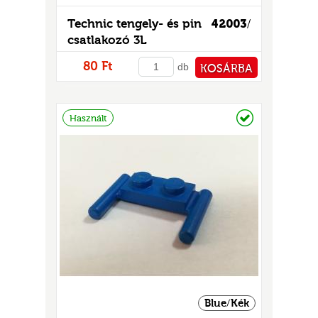
Technic tengely- és pin
42003
/
csatlakozó 3L
80 Ft
db
KOSÁRBA
PÉNZTÁRHOZ
Raktáron
Használt
Blue/Kék