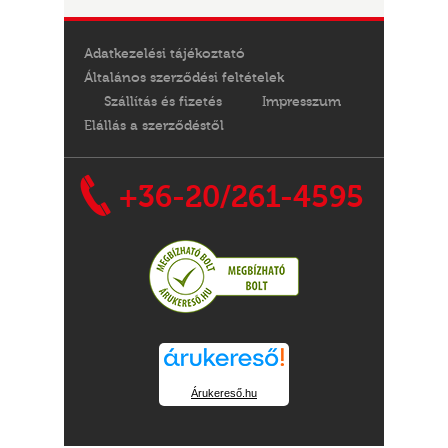
Adatkezelési tájékoztató
Általános szerződési feltételek
Szállítás és fizetés
Impresszum
Elállás a szerződéstől
+36-20/261-4595
Árukereső.hu