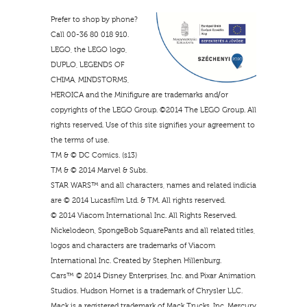
Prefer to shop by phone?
Call 00-36 80 018 910.
LEGO, the LEGO logo,
DUPLO, LEGENDS OF
CHIMA, MINDSTORMS,
HEROICA and the Minifigure are trademarks and/or
copyrights of the LEGO Group. ©2014 The LEGO Group. All
rights reserved. Use of this site signifies your agreement to
the terms of use.
TM & © DC Comics. (s13)
TM & © 2014 Marvel & Subs.
STAR WARS™ and all characters, names and related indicia
are © 2014 Lucasfilm Ltd. & TM. All rights reserved.
© 2014 Viacom International Inc. All Rights Reserved.
Nickelodeon, SpongeBob SquarePants and all related titles,
logos and characters are trademarks of Viacom
International Inc. Created by Stephen Hillenburg.
Cars™ © 2014 Disney Enterprises, Inc. and Pixar Animation
Studios. Hudson Hornet is a trademark of Chrysler LLC.
Mack is a registered trademark of Mack Trucks, Inc. Mercury