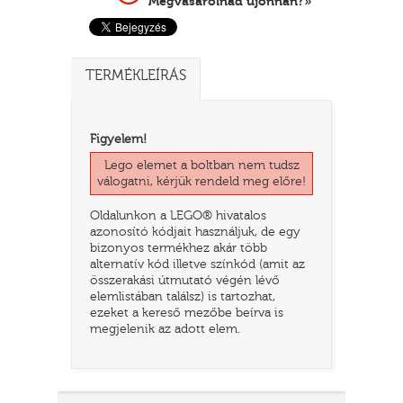
Megvásárolnád újonnan?»
TERMÉKLEÍRÁS
Figyelem!
Lego elemet a boltban nem tudsz
válogatni, kérjük rendeld meg előre!
Oldalunkon a LEGO® hivatalos
TATÓ
azonosító kódjait használjuk, de egy
bizonyos termékhez akár több
alternatív kód illetve színkód (amit az
összerakási útmutató végén lévő
elemlistában találsz) is tartozhat,
ezeket a kereső mezőbe beírva is
megjelenik az adott elem.
HOG