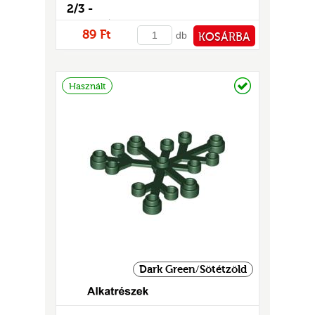
GOK
2/3 -
mintás/matricás
2)
89 Ft
db
KOSÁRBA
S
PÉNZTÁRHOZ
Raktáron
Használt
GOK
Dark Green/Sötétzöld