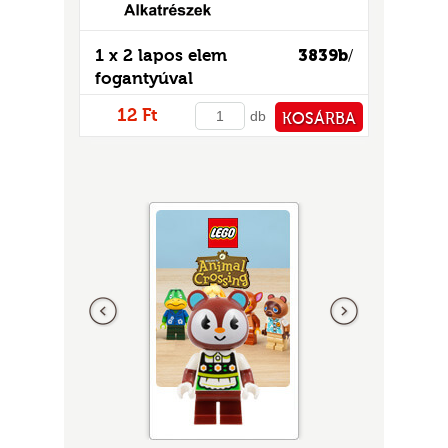
1 x 2 lapos elem
3839b
/
fogantyúval
12 Ft
db
KOSÁRBA
PÉNZTÁRHOZ
Előző
következő