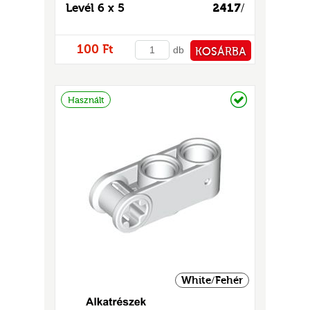
Levél 6 x 5
2417
/
100 Ft
db
KOSÁRBA
PÉNZTÁRHOZ
Raktáron
Használt
White/Fehér