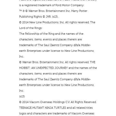
is a registered trademark of Ford Motor Company.
™ & © Warner Bros. Entertainment Inc. Harry Potter
Publishing Rights © JKR. (s13).
© 2014 New Line Productions, Inc. All rights reserved. The
Lord of the Rings:
The Fellowship of the Ring and the names of the
characters, items, events and places therein are
trademarks of The Saul Zaentz Company d/b/a Middle-
earth Enterprises under license to New Line Productions,
Inc.
© Warner Bros. Entertainment Inc. All rights reserved. THE
HOBBIT: AN UNEXPECTED JOURNEY and the names of the
characters, items, events and places therein are
trademarks of The Saul Zaentz Company d/b/a Middle-
earth Enterprises under license to New Line Productions,
Inc.
(s13)
© 2014 Viacom Overseas Holdings C.V. All Rights Reserved.
TEENAGE MUTANT NINJA TURTLES and all related titles,
logos and characters are trademarks of Viacom Overseas