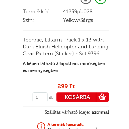
Termékkód:
41239pb028
Szín:
Yellow/Sárga
E
Technic, Liftarm Thick 1 x 13 with
Dark Bluish Helicopter and Landing
Gear Pattern (Sticker) - Set 9396
A képen látható állapotban, minőségben
és mennyiségben.
299 Ft
KOSÁRBA
db
PÉNZTÁRHOZ
Szállítás várható ideje:
azonnal
A termék használt.