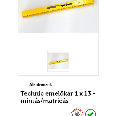
Technic emelőkar 1 x 13 -
mintás/matricás
Használt
Raktáron