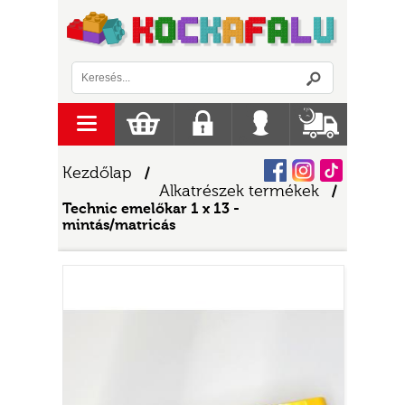
Logó
menu
Kosár
Regisztráció
Belépés
Szállítás
Facebook
Instagram
Tiktok
Kezdőlap
/
Alkatrészek termékek
/
Technic emelőkar 1 x 13 -
mintás/matricás