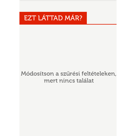
EZT LÁTTAD MÁR?
UR
Módosítson a szűrési feltételeken,
mert nincs találat