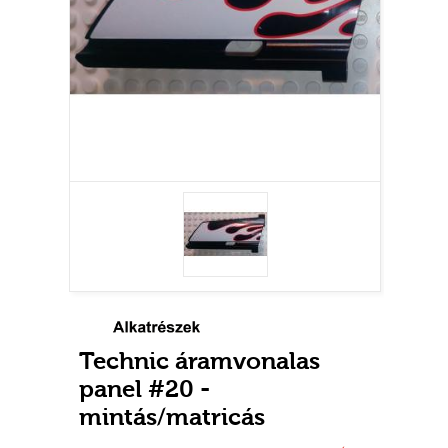
Technic áramvonalas
panel #20 -
mintás/matricás
Új