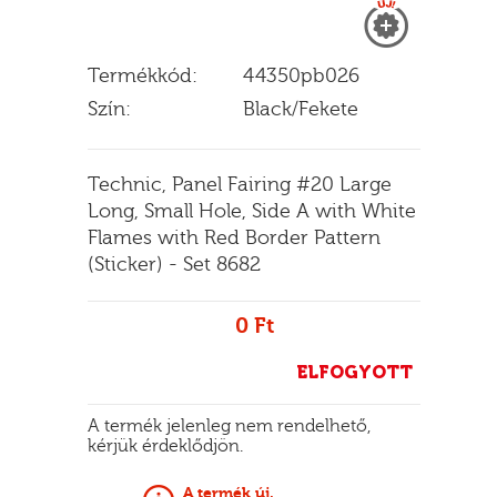
Termékkód:
44350pb026
E
Szín:
Black/Fekete
Technic, Panel Fairing #20 Large
Long, Small Hole, Side A with White
Flames with Red Border Pattern
(Sticker) - Set 8682
0 Ft
ELFOGYOTT
A termék jelenleg nem rendelhető,
kérjük érdeklődjön.
A termék új.