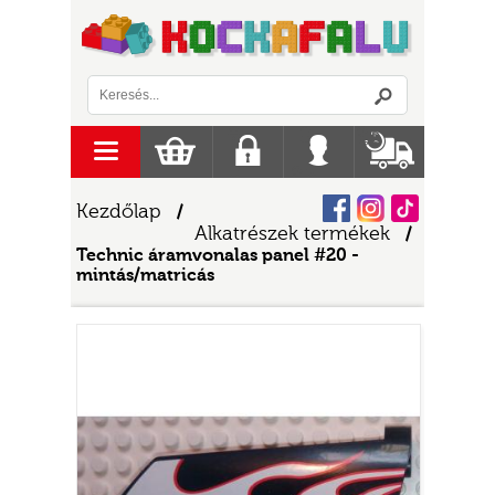
Logó
menu
Kosár
Regisztráció
Belépés
Szállítás
Facebook
Instagram
Tiktok
Kezdőlap
/
Alkatrészek termékek
/
Technic áramvonalas panel #20 -
mintás/matricás