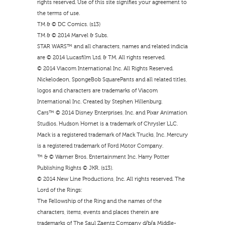
rights reserved. Use of this site signifies your agreement to
the terms of use.
TM & © DC Comics. (s13)
TM & © 2014 Marvel & Subs.
STAR WARS™ and all characters, names and related indicia
are © 2014 Lucasfilm Ltd. & TM. All rights reserved.
© 2014 Viacom International Inc. All Rights Reserved.
Nickelodeon, SpongeBob SquarePants and all related titles,
logos and characters are trademarks of Viacom
International Inc. Created by Stephen Hillenburg.
Cars™ © 2014 Disney Enterprises, Inc. and Pixar Animation
Studios. Hudson Hornet is a trademark of Chrysler LLC.
Mack is a registered trademark of Mack Trucks, Inc. Mercury
is a registered trademark of Ford Motor Company.
™ & © Warner Bros. Entertainment Inc. Harry Potter
Publishing Rights © JKR. (s13).
© 2014 New Line Productions, Inc. All rights reserved. The
Lord of the Rings:
The Fellowship of the Ring and the names of the
characters, items, events and places therein are
trademarks of The Saul Zaentz Company d/b/a Middle-