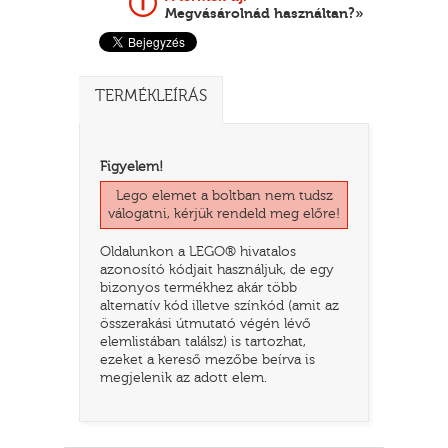
Megvásárolnád használtan?»
TERMÉKLEÍRÁS
Figyelem!
Lego elemet a boltban nem tudsz
válogatni, kérjük rendeld meg előre!
Oldalunkon a LEGO® hivatalos
TATÓ
azonosító kódjait használjuk, de egy
bizonyos termékhez akár több
alternatív kód illetve színkód (amit az
összerakási útmutató végén lévő
elemlistában találsz) is tartozhat,
ezeket a kereső mezőbe beírva is
megjelenik az adott elem.
HOG