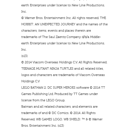
earth Enterprises under license to New Line Productions,
Inc.
© Warner Bros. Entertainment Inc. All rights reserved. THE
HOBBIT: AN UNEXPECTED JOURNEY and the names of the
characters, items, events and places therein are
trademarks of The Saul Zaentz Company d/b/a Middle-
earth Enterprises under license to New Line Productions,
Inc.
(s13)
© 2014 Viacom Overseas Holdings C.V. All Rights Reserved.
TEENAGE MUTANT NINJA TURTLES and all related titles,
logos and characters are trademarks of Viacom Overseas
Holdings C.V
LEGO BATMAN 2: DC SUPER HEROES software © 2014 TT
Games Publishing Ltd. Produced by TT Games under
license from the LEGO Group.
Batman and all related characters, and elements are
trademarks of and © DC Comics. © 2014. All Rights
Reserved. WB GAMES LOGO, WB SHIELD: ™ & © Warner
Bros. Entertainment Inc. (s13)