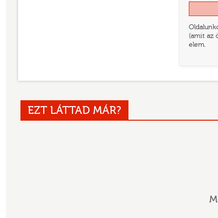
Oldalunko
(amit az 
elem.
EZT LÁTTAD MÁR?
M