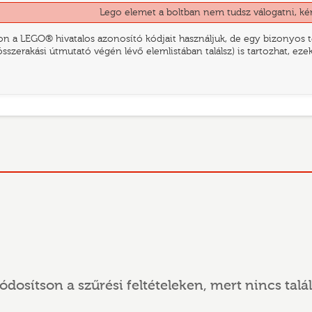
Lego elemet a boltban nem tudsz válogatni, ké
n a LEGO® hivatalos azonosító kódjait használjuk, de egy bizonyos te
összerakási útmutató végén lévő elemlistában találsz) is tartozhat, ez
ódosítson a szűrési feltételeken, mert nincs talál