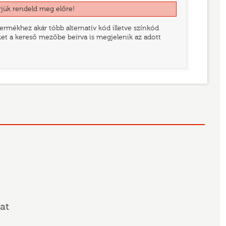
rjük rendeld meg előre!
rmékhez akár több alternatív kód illetve színkód
eket a kereső mezőbe beírva is megjelenik az adott
at