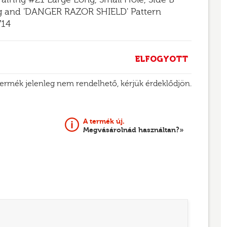
 and 'DANGER RAZOR SHIELD' Pattern
714
ELFOGYOTT
termék jelenleg nem rendelhető, kérjük érdeklődjön.
A termék új.
Megvásárolnád használtan?»