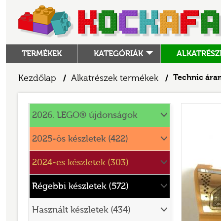
TERMÉKEK
KATEGÓRIÁK
ALKATRÉSZ
ALKATRÉSZEK
Kezdőlap
Alkatrészek termékek
Technic ára
/
/
ANGRY BIRDS
Alkatrészek
ANIMAL CROSSING
2026. LEGO® újdonságok
ARCHITECTURE
2025-ös készletek (422)
ART
2024-es készletek (303)
AVATAR
BATMAN MOVIE
Régebbi készletek (572)
BLUEY
Használt készletek (434)
BOTANICALS