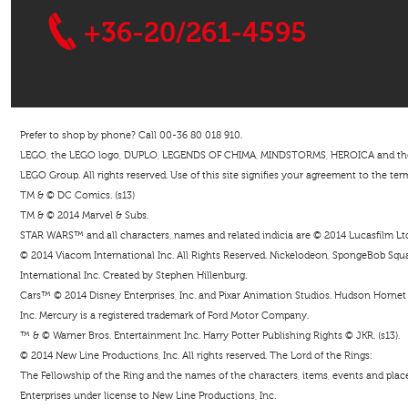
+36-20/261-4595
Prefer to shop by phone? Call 00-36 80 018 910.
LEGO, the LEGO logo, DUPLO, LEGENDS OF CHIMA, MINDSTORMS, HEROICA and the Mi
LEGO Group. All rights reserved. Use of this site signifies your agreement to the ter
TM & © DC Comics. (s13)
TM & © 2014 Marvel & Subs.
STAR WARS™ and all characters, names and related indicia are © 2014 Lucasfilm Ltd. 
© 2014 Viacom International Inc. All Rights Reserved. Nickelodeon, SpongeBob Squar
International Inc. Created by Stephen Hillenburg.
Cars™ © 2014 Disney Enterprises, Inc. and Pixar Animation Studios. Hudson Hornet i
Inc. Mercury is a registered trademark of Ford Motor Company.
™ & © Warner Bros. Entertainment Inc. Harry Potter Publishing Rights © JKR. (s13).
© 2014 New Line Productions, Inc. All rights reserved. The Lord of the Rings:
The Fellowship of the Ring and the names of the characters, items, events and pla
Enterprises under license to New Line Productions, Inc.