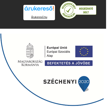
Árukereső.hu