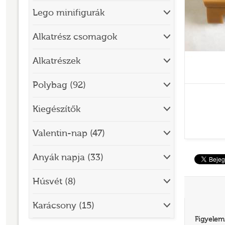
Lego minifigurák
BRICK SKETCHES
BRICKHEADZ
Alkatrész csomagok
CITY
Alkatrészek
CLASSIC
Polybag (92)
CREATOR
Kiegészítők
DESIGNER SET
DISNEY
Valentin-nap (47)
DISNEY PRINCESS
Anyák napja (33)
DOTS
Húsvét (8)
DREAMZZZ
DUPLO®
Karácsony (15)
Figyelem
EDITIONS