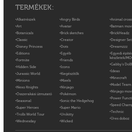
TERMÉKEK:
Alkatrészek
Angry Birds
Animal cross
Art
Avatar
Batman mov
Botanicals
Brick sketches
BrickHeadz
Classic
Creator
Designer Set
Disney Princess
Dots
Dreamzzz
Editions
Egyéb
Egyedi építé
készletek/M
Fortnite
Friends
Gabby's Doll
Hidden Side
Icons
Ideas
Jurassic World
Kiegészítők
Minecraft
Minions
Mixels
Model Team
Nexo Knights
Ninjago
Ninjago mov
Összerakási útmutató
Pokémon
Power Funct
Seasonal
Sonic the Hedgehog
Speed Cham
Super Heroes
Super Mario
Technic
Trolls World Tour
Unikitty
Üres doboz
Wednesday
Wicked