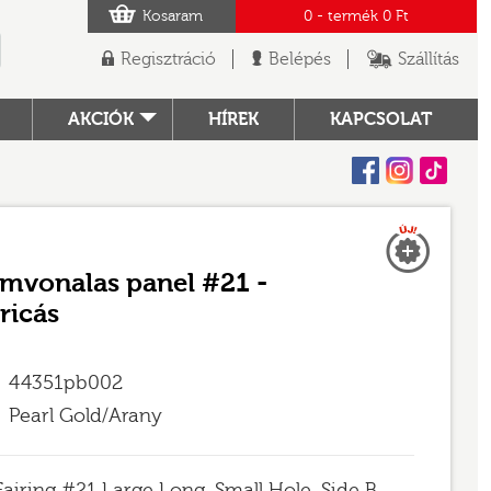
Kosaram
0
- termék
0 Ft
Regisztráció
Belépés
Szállítás
AKCIÓK
HÍREK
KAPCSOLAT
Facebook
Instagram
Tiktok
Új
TÓ
amvonalas panel #21 -
ricás
44351pb002
Pearl Gold/Arany
Fairing #21 Large Long, Small Hole, Side B