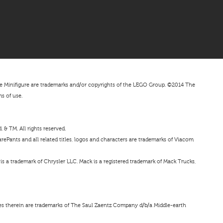
nifigure are trademarks and/or copyrights of the LEGO Group. ©2014 The
ms of use.
& TM. All rights reserved.
ePants and all related titles, logos and characters are trademarks of Viacom
s a trademark of Chrysler LLC. Mack is a registered trademark of Mack Trucks,
ces therein are trademarks of The Saul Zaentz Company d/b/a Middle-earth