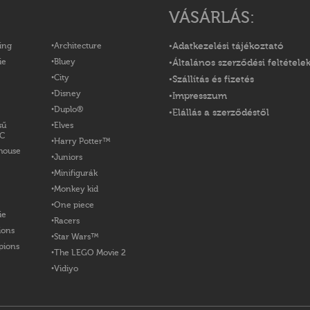
VÁSÁRLÁS:
ing
Architecture
Adatkezelési tájékoztató
ie
Bluey
Általános szerződési feltétele
City
Szállítás és fizetés
Disney
Impresszum
Duplo®
Elállás a szerződéstől
sű
Elves
OC
Harry Potter™
house
Juniors
Minifigurák
Monkey kid
One piece
ie
Racers
ions
Star Wars™
pions
The LEGO Movie 2
Vidiyo