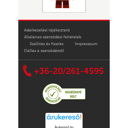
Adatkezelési tájékoztató
Általános szerződési feltételek
Szállítás és fizetés
Impresszum
Elállás a szerződéstől
+36-20/261-4595
Árukereső.hu