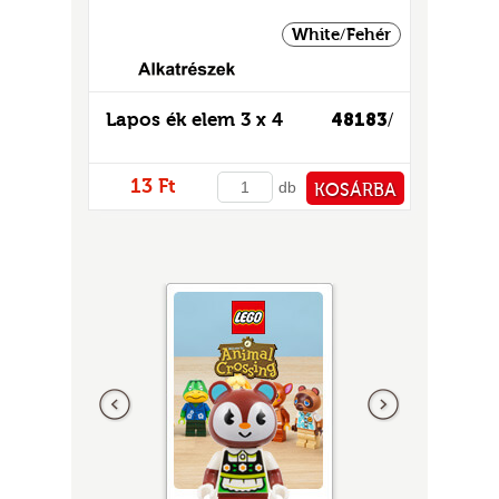
White/Fehér
Lapos ék elem 3 x 4
48183
/
13 Ft
db
KOSÁRBA
PÉNZTÁRHOZ
Előző
következő