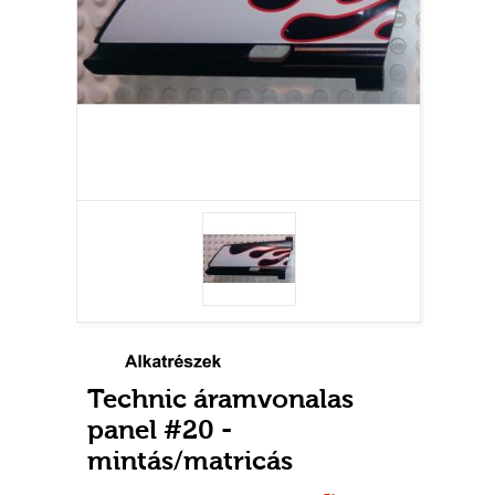
Technic áramvonalas
panel #20 -
mintás/matricás
Használt
Raktáron