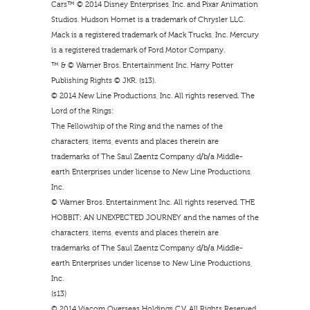
Cars™ © 2014 Disney Enterprises, Inc. and Pixar Animation
Studios. Hudson Hornet is a trademark of Chrysler LLC.
Mack is a registered trademark of Mack Trucks, Inc. Mercury
is a registered trademark of Ford Motor Company.
™ & © Warner Bros. Entertainment Inc. Harry Potter
Publishing Rights © JKR. (s13).
© 2014 New Line Productions, Inc. All rights reserved. The
Lord of the Rings:
The Fellowship of the Ring and the names of the
characters, items, events and places therein are
trademarks of The Saul Zaentz Company d/b/a Middle-
earth Enterprises under license to New Line Productions,
Inc.
© Warner Bros. Entertainment Inc. All rights reserved. THE
HOBBIT: AN UNEXPECTED JOURNEY and the names of the
characters, items, events and places therein are
trademarks of The Saul Zaentz Company d/b/a Middle-
earth Enterprises under license to New Line Productions,
Inc.
(s13)
© 2014 Viacom Overseas Holdings C.V. All Rights Reserved.