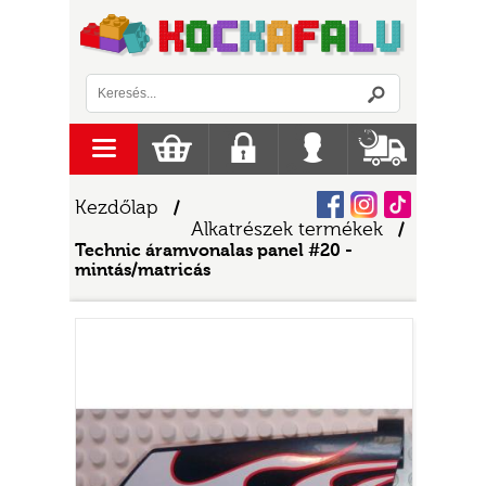
Logó
menu
Kosár
Regisztráció
Belépés
Szállítás
Facebook
Instagram
Tiktok
Kezdőlap
/
Alkatrészek termékek
/
Technic áramvonalas panel #20 -
mintás/matricás