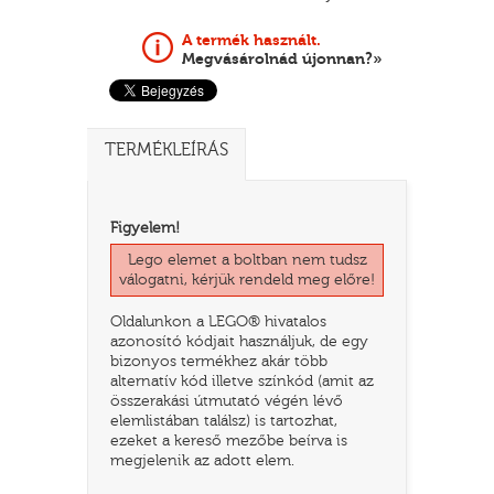
A termék használt.
Megvásárolnád újonnan?»
TERMÉKLEÍRÁS
Figyelem!
Lego elemet a boltban nem tudsz
válogatni, kérjük rendeld meg előre!
TATÓ
Oldalunkon a LEGO® hivatalos
azonosító kódjait használjuk, de egy
bizonyos termékhez akár több
alternatív kód illetve színkód (amit az
összerakási útmutató végén lévő
elemlistában találsz) is tartozhat,
ezeket a kereső mezőbe beírva is
megjelenik az adott elem.
HOG