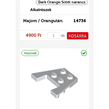
Dark Orange/Sötét narancs
Majom / Orangután
14736
4900 Ft
db
KOSÁRBA
PÉNZTÁRHOZ
Raktáron
Használt