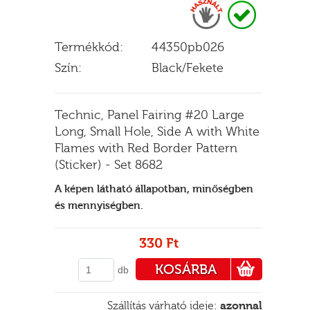
Termékkód:
44350pb026
E
Szín:
Black/Fekete
Technic, Panel Fairing #20 Large
Long, Small Hole, Side A with White
Flames with Red Border Pattern
(Sticker) - Set 8682
A képen látható állapotban, minőségben
és mennyiségben.
330 Ft
KOSÁRBA
db
PÉNZTÁRHOZ
Szállítás várható ideje:
azonnal