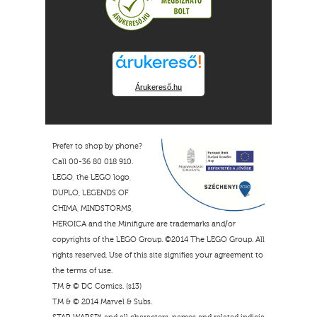
Árukereső.hu
Prefer to shop by phone?
Call 00-36 80 018 910.
LEGO, the LEGO logo,
DUPLO, LEGENDS OF
CHIMA, MINDSTORMS,
HEROICA and the Minifigure are trademarks and/or
copyrights of the LEGO Group. ©2014 The LEGO Group. All
rights reserved. Use of this site signifies your agreement to
the terms of use.
TM & © DC Comics. (s13)
TM & © 2014 Marvel & Subs.