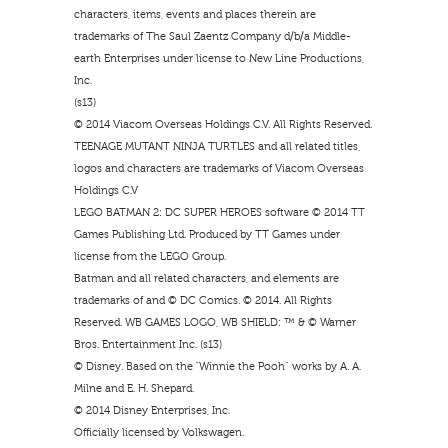
characters, items, events and places therein are
trademarks of The Saul Zaentz Company d/b/a Middle-
earth Enterprises under license to New Line Productions,
Inc.
(s13)
© 2014 Viacom Overseas Holdings C.V. All Rights Reserved.
TEENAGE MUTANT NINJA TURTLES and all related titles,
logos and characters are trademarks of Viacom Overseas
Holdings C.V
LEGO BATMAN 2: DC SUPER HEROES software © 2014 TT
Games Publishing Ltd. Produced by TT Games under
license from the LEGO Group.
Batman and all related characters, and elements are
trademarks of and © DC Comics. © 2014. All Rights
Reserved. WB GAMES LOGO, WB SHIELD: ™ & © Warner
Bros. Entertainment Inc. (s13)
© Disney. Based on the “Winnie the Pooh” works by A. A.
Milne and E. H. Shepard.
© 2014 Disney Enterprises, Inc.
Officially licensed by Volkswagen.