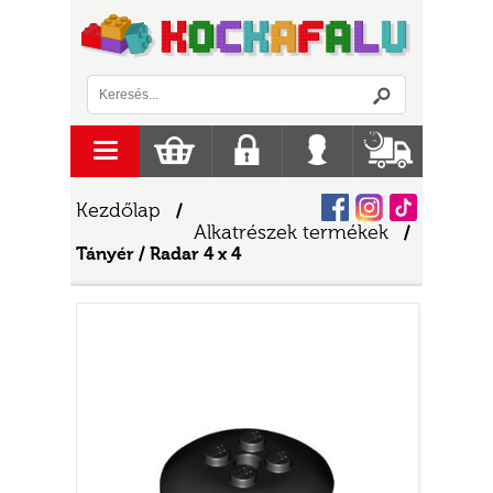
Logó
menu
Kosár
Regisztráció
Belépés
Szállítás
Facebook
Instagram
Tiktok
Kezdőlap
/
Alkatrészek termékek
/
Tányér / Radar 4 x 4