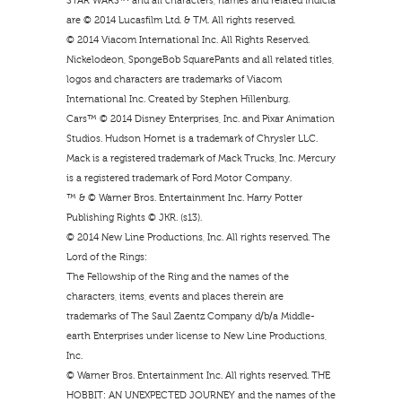
STAR WARS™ and all characters, names and related indicia
are © 2014 Lucasfilm Ltd. & TM. All rights reserved.
© 2014 Viacom International Inc. All Rights Reserved.
Nickelodeon, SpongeBob SquarePants and all related titles,
logos and characters are trademarks of Viacom
International Inc. Created by Stephen Hillenburg.
Cars™ © 2014 Disney Enterprises, Inc. and Pixar Animation
Studios. Hudson Hornet is a trademark of Chrysler LLC.
Mack is a registered trademark of Mack Trucks, Inc. Mercury
is a registered trademark of Ford Motor Company.
™ & © Warner Bros. Entertainment Inc. Harry Potter
Publishing Rights © JKR. (s13).
© 2014 New Line Productions, Inc. All rights reserved. The
Lord of the Rings:
The Fellowship of the Ring and the names of the
characters, items, events and places therein are
trademarks of The Saul Zaentz Company d/b/a Middle-
earth Enterprises under license to New Line Productions,
Inc.
© Warner Bros. Entertainment Inc. All rights reserved. THE
HOBBIT: AN UNEXPECTED JOURNEY and the names of the