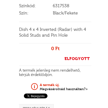
Színkód:
6317538
Szín:
Black/Fekete
E
Dish 4 x 4 Inverted (Radar) with 4
Solid Studs and Pin Hole
0 Ft
ELFOGYOTT
A termék jelenleg nem rendelhető,
kérjük érdeklődjön.
A termék új.
Megvásárolnád használtan?»