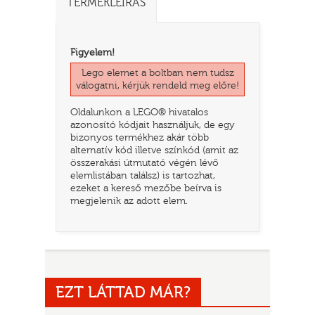
TERMÉKLEÍRÁS
Figyelem!
Lego elemet a boltban nem tudsz
válogatni, kérjük rendeld meg előre!
Oldalunkon a LEGO® hivatalos
azonosító kódjait használjuk, de egy
bizonyos termékhez akár több
alternatív kód illetve színkód (amit az
összerakási útmutató végén lévő
elemlistában találsz) is tartozhat,
TATÓ
ezeket a kereső mezőbe beírva is
megjelenik az adott elem.
EZT LÁTTAD MÁR?
HOG