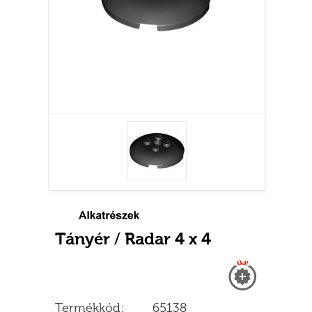
Tányér / Radar 4 x 4
Új
Termékkód:
65138