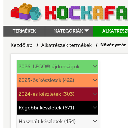
TERMÉKEK
KATEGÓRIÁK
ALKATRÉSZ
ALKATRÉSZEK
Kezdőlap
Alkatrészek termékek
Növényszár
/
/
ANGRY BIRDS
Alkatrészek
ANIMAL CROSSING
2026. LEGO® újdonságok
ARCHITECTURE
2025-ös készletek (422)
ART
2024-es készletek (303)
AVATAR
BATMAN MOVIE
Régebbi készletek (571)
BLUEY
Használt készletek (434)
BOTANICALS