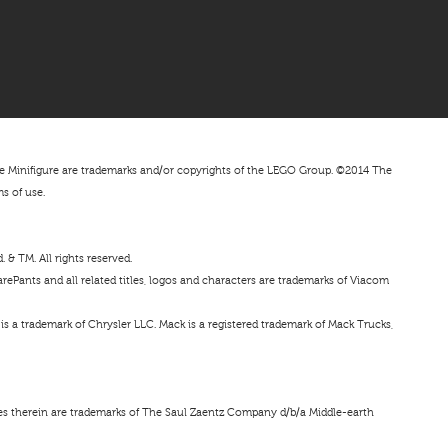
nifigure are trademarks and/or copyrights of the LEGO Group. ©2014 The
ms of use.
& TM. All rights reserved.
ePants and all related titles, logos and characters are trademarks of Viacom
s a trademark of Chrysler LLC. Mack is a registered trademark of Mack Trucks,
ces therein are trademarks of The Saul Zaentz Company d/b/a Middle-earth