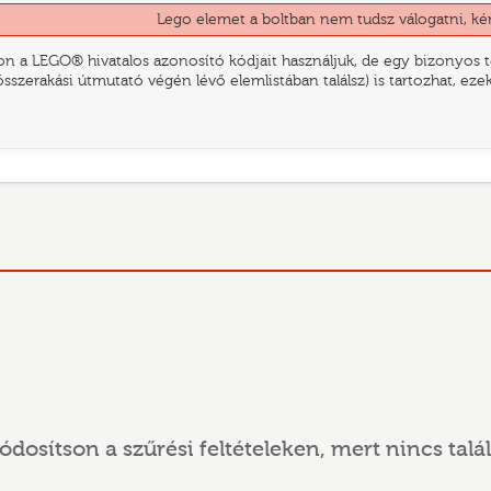
Lego elemet a boltban nem tudsz válogatni, ké
n a LEGO® hivatalos azonosító kódjait használjuk, de egy bizonyos te
összerakási útmutató végén lévő elemlistában találsz) is tartozhat, ez
ódosítson a szűrési feltételeken, mert nincs talál