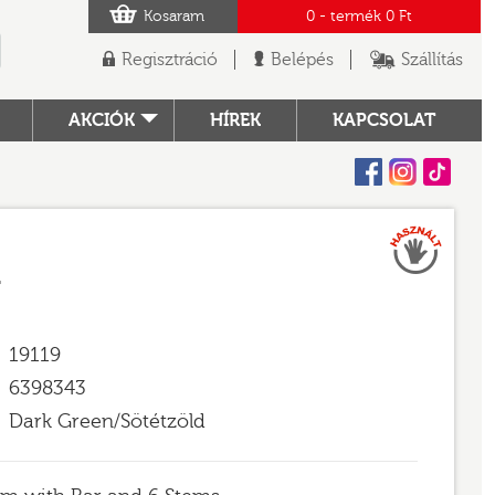
Kosaram
0
- termék
0 Ft
Regisztráció
Belépés
Szállítás
AKCIÓK
HÍREK
KAPCSOLAT
Facebook
Instagram
Tiktok
Használt
TÓ
r
19119
6398343
Dark Green/Sötétzöld