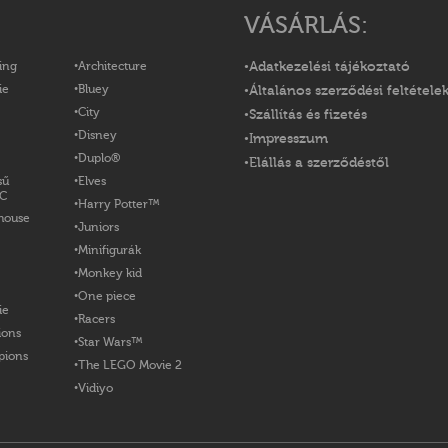
VÁSÁRLÁS:
ing
Architecture
Adatkezelési tájékoztató
ie
Bluey
Általános szerződési feltétele
City
Szállítás és fizetés
Disney
Impresszum
Duplo®
Elállás a szerződéstől
sű
Elves
OC
Harry Potter™
house
Juniors
Minifigurák
Monkey kid
One piece
ie
Racers
ions
Star Wars™
pions
The LEGO Movie 2
Vidiyo