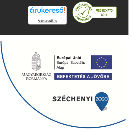
Árukereső.hu