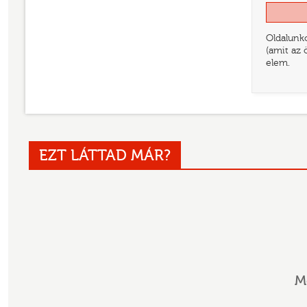
Oldalunko
(amit az 
elem.
EZT LÁTTAD MÁR?
M