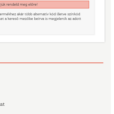
rjük rendeld meg előre!
rmékhez akár több alternatív kód illetve színkód
eket a kereső mezőbe beírva is megjelenik az adott
at