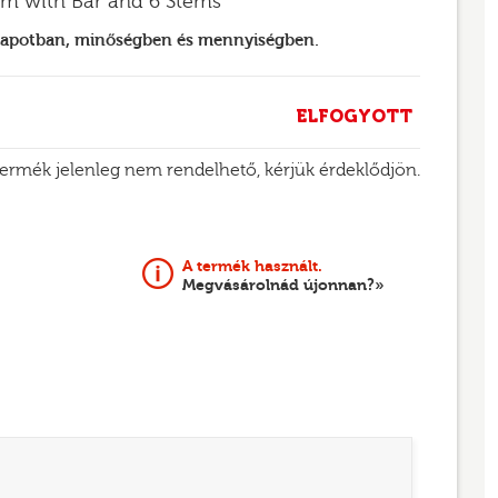
em with Bar and 6 Stems
llapotban, minőségben és mennyiségben.
ELFOGYOTT
termék jelenleg nem rendelhető, kérjük érdeklődjön.
A termék használt.
Megvásárolnád újonnan?»