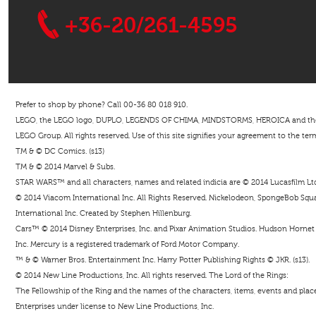
+36-20/261-4595
Prefer to shop by phone? Call 00-36 80 018 910.
LEGO, the LEGO logo, DUPLO, LEGENDS OF CHIMA, MINDSTORMS, HEROICA and the Mi
LEGO Group. All rights reserved. Use of this site signifies your agreement to the ter
TM & © DC Comics. (s13)
TM & © 2014 Marvel & Subs.
STAR WARS™ and all characters, names and related indicia are © 2014 Lucasfilm Ltd. 
© 2014 Viacom International Inc. All Rights Reserved. Nickelodeon, SpongeBob Squar
International Inc. Created by Stephen Hillenburg.
Cars™ © 2014 Disney Enterprises, Inc. and Pixar Animation Studios. Hudson Hornet i
Inc. Mercury is a registered trademark of Ford Motor Company.
™ & © Warner Bros. Entertainment Inc. Harry Potter Publishing Rights © JKR. (s13).
© 2014 New Line Productions, Inc. All rights reserved. The Lord of the Rings:
The Fellowship of the Ring and the names of the characters, items, events and pla
Enterprises under license to New Line Productions, Inc.