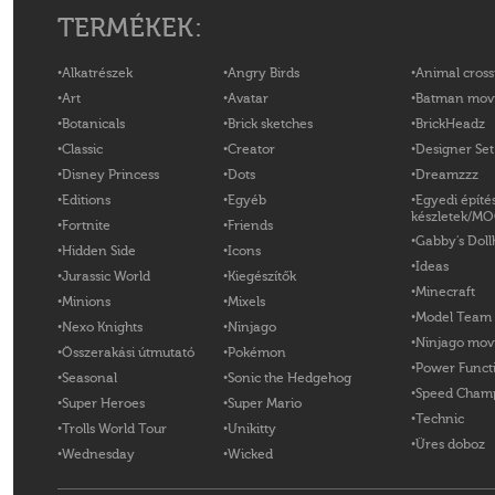
TERMÉKEK:
Alkatrészek
Angry Birds
Animal cross
Art
Avatar
Batman mov
Botanicals
Brick sketches
BrickHeadz
Classic
Creator
Designer Set
Disney Princess
Dots
Dreamzzz
Editions
Egyéb
Egyedi építé
készletek/M
Fortnite
Friends
Gabby's Doll
Hidden Side
Icons
Ideas
Jurassic World
Kiegészítők
Minecraft
Minions
Mixels
Model Team
Nexo Knights
Ninjago
Ninjago mov
Összerakási útmutató
Pokémon
Power Funct
Seasonal
Sonic the Hedgehog
Speed Cham
Super Heroes
Super Mario
Technic
Trolls World Tour
Unikitty
Üres doboz
Wednesday
Wicked