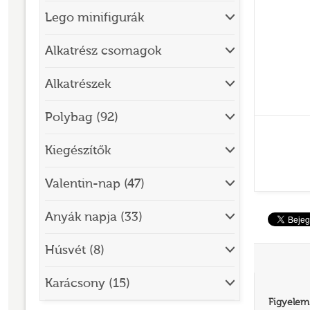
Lego minifigurák
BRICK SKETCHES
BRICKHEADZ
Alkatrész csomagok
CITY
Alkatrészek
CLASSIC
Polybag (92)
CREATOR
Kiegészítők
DESIGNER SET
DISNEY
Valentin-nap (47)
DISNEY PRINCESS
Anyák napja (33)
DOTS
Húsvét (8)
DREAMZZZ
DUPLO®
Karácsony (15)
Figyelem
EDITIONS