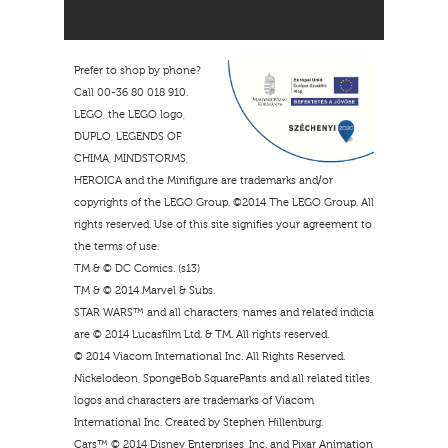
Prefer to shop by phone?
Call 00-36 80 018 910.
LEGO, the LEGO logo,
DUPLO, LEGENDS OF
CHIMA, MINDSTORMS,
HEROICA and the Minifigure are trademarks and/or
copyrights of the LEGO Group. ©2014 The LEGO Group. All
rights reserved. Use of this site signifies your agreement to
the terms of use.
TM & © DC Comics. (s13)
TM & © 2014 Marvel & Subs.
STAR WARS™ and all characters, names and related indicia
are © 2014 Lucasfilm Ltd. & TM. All rights reserved.
© 2014 Viacom International Inc. All Rights Reserved.
Nickelodeon, SpongeBob SquarePants and all related titles,
logos and characters are trademarks of Viacom
International Inc. Created by Stephen Hillenburg.
Cars™ © 2014 Disney Enterprises, Inc. and Pixar Animation