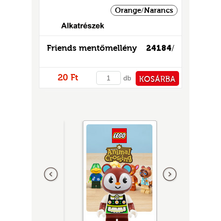
Orange/Narancs
Friends mentőmellény
24184
/
20 Ft
db
KOSÁRBA
PÉNZTÁRHOZ
Előző
következő