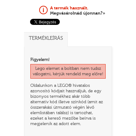
A termék használt.
Megvásárolnád újonnan?»
TERMÉKLEÍRÁS
Figyelem!
Lego elemet a boltban nem tudsz
válogatni, kérjük rendeld meg előre!
TATÓ
Oldalunkon a LEGO® hivatalos
azonosító kódjait használjuk, de egy
bizonyos termékhez akár több
alternatív kód illetve színkód (amit az
összerakási útmutató végén lévő
elemlistában találsz) is tartozhat,
ezeket a kereső mezőbe beírva is
megjelenik az adott elem.
HOG