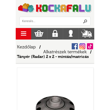
Logó
menu
Kosár
Regisztráció
Belépés
Szállítás
Facebook
Instagram
Tiktok
Kezdőlap
/
Alkatrészek termékek
/
Tányér (Radar) 2 x 2 - mintás/matricás