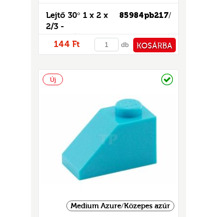
GOK
Lejtő 30° 1 x 2 x
85984pb217
/
2)
2/3 -
S
mintás/matricás
144 Ft
db
KOSÁRBA
PÉNZTÁRHOZ
Raktáron
Új
GOK
Medium Azure/Közepes azúr