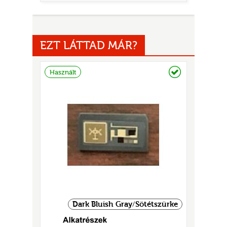
EZT LÁTTAD MÁR?
Raktáron
Használt
UR
Dark Bluish Gray/Sötétszürke