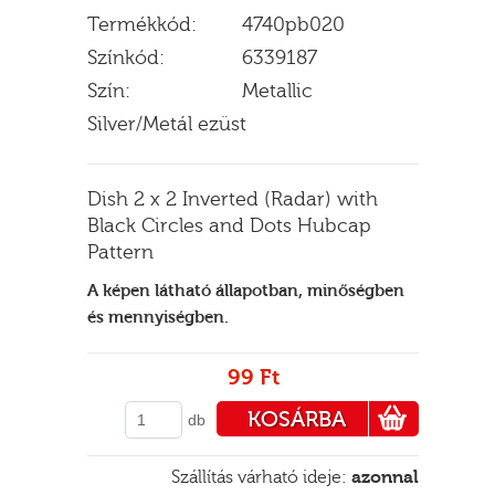
Termékkód:
4740pb020
Színkód:
6339187
Szín:
Metallic
E
Silver/Metál ezüst
Dish 2 x 2 Inverted (Radar) with
Black Circles and Dots Hubcap
Pattern
A képen látható állapotban, minőségben
és mennyiségben.
99 Ft
KOSÁRBA
db
PÉNZTÁRHOZ
Szállítás várható ideje:
azonnal