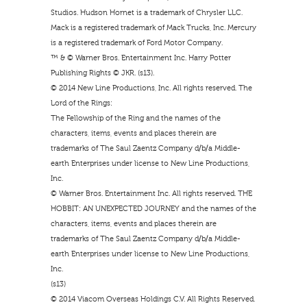
Studios. Hudson Hornet is a trademark of Chrysler LLC.
Mack is a registered trademark of Mack Trucks, Inc. Mercury
is a registered trademark of Ford Motor Company.
™ & © Warner Bros. Entertainment Inc. Harry Potter
Publishing Rights © JKR. (s13).
© 2014 New Line Productions, Inc. All rights reserved. The
Lord of the Rings:
The Fellowship of the Ring and the names of the
characters, items, events and places therein are
trademarks of The Saul Zaentz Company d/b/a Middle-
earth Enterprises under license to New Line Productions,
Inc.
© Warner Bros. Entertainment Inc. All rights reserved. THE
HOBBIT: AN UNEXPECTED JOURNEY and the names of the
characters, items, events and places therein are
trademarks of The Saul Zaentz Company d/b/a Middle-
earth Enterprises under license to New Line Productions,
Inc.
(s13)
© 2014 Viacom Overseas Holdings C.V. All Rights Reserved.