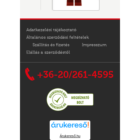
Adatkezelési tájékoztató
Általános szerződési feltételek
Szállítás és fizetés
Impresszum
Elállás a szerződéstől
+36-20/261-4595
Árukereső.hu