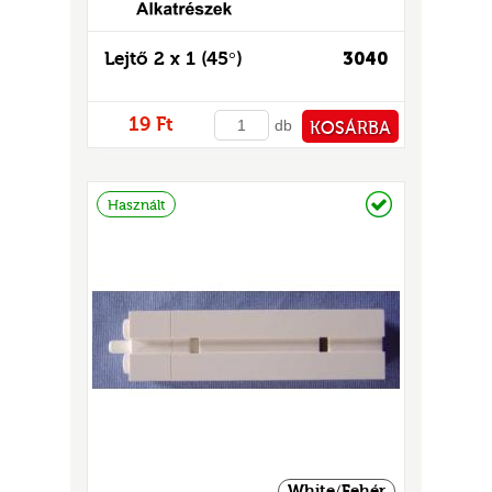
Lejtő 2 x 1 (45°)
3040
19 Ft
db
KOSÁRBA
PÉNZTÁRHOZ
Raktáron
Használt
White/Fehér