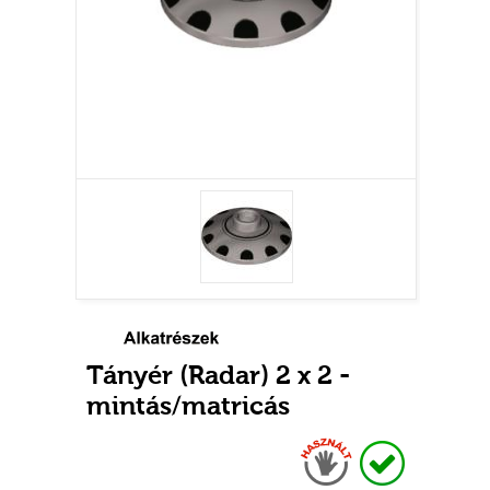
Tányér (Radar) 2 x 2 -
mintás/matricás
Használt
Raktáron