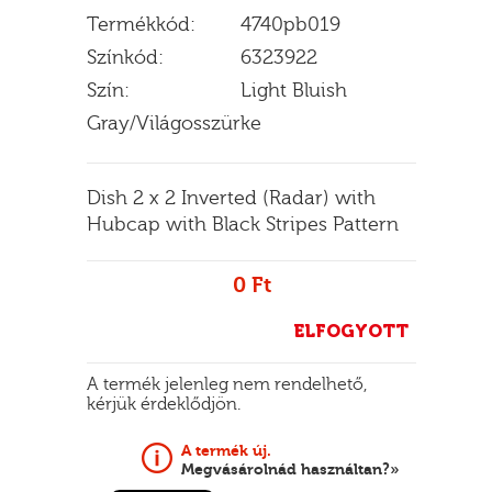
Termékkód:
4740pb019
Színkód:
6323922
Szín:
Light Bluish
E
Gray/Világosszürke
Dish 2 x 2 Inverted (Radar) with
Hubcap with Black Stripes Pattern
0 Ft
ELFOGYOTT
A termék jelenleg nem rendelhető,
kérjük érdeklődjön.
A termék új.
Megvásárolnád használtan?»