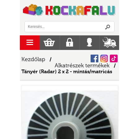
Logó
menu
Kosár
Regisztráció
Belépés
Szállítás
Facebook
Instagram
Tiktok
Kezdőlap
/
Alkatrészek termékek
/
Tányér (Radar) 2 x 2 - mintás/matricás