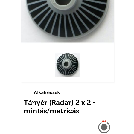
Tányér (Radar) 2 x 2 -
mintás/matricás
Új