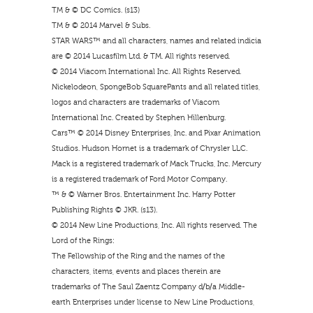
TM & © DC Comics. (s13)
TM & © 2014 Marvel & Subs.
STAR WARS™ and all characters, names and related indicia
are © 2014 Lucasfilm Ltd. & TM. All rights reserved.
© 2014 Viacom International Inc. All Rights Reserved.
Nickelodeon, SpongeBob SquarePants and all related titles,
logos and characters are trademarks of Viacom
International Inc. Created by Stephen Hillenburg.
Cars™ © 2014 Disney Enterprises, Inc. and Pixar Animation
Studios. Hudson Hornet is a trademark of Chrysler LLC.
Mack is a registered trademark of Mack Trucks, Inc. Mercury
is a registered trademark of Ford Motor Company.
™ & © Warner Bros. Entertainment Inc. Harry Potter
Publishing Rights © JKR. (s13).
© 2014 New Line Productions, Inc. All rights reserved. The
Lord of the Rings:
The Fellowship of the Ring and the names of the
characters, items, events and places therein are
trademarks of The Saul Zaentz Company d/b/a Middle-
earth Enterprises under license to New Line Productions,