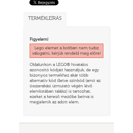
TERMÉKLEÍRÁS
Figyelem!
Lego elemet a boltban nem tudsz
válogatni, kérjük rendeld meg előre!
Oldalunkon a LEGO® hivatalos
azonosító kódjait használjuk, de egy
bizonyos termékhez akár több
TATÓ
alternatív kód illetve színkód (amit az
összerakási útmutató végén lévő
elemlistában találsz) is tartozhat,
ezeket a kereső mezőbe beírva is
megjelenik az adott elem.
HOG