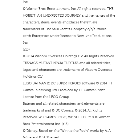
Inc.
© Warner Bros. Entertainment Inc. All rights reserved. THE
HOBBIT: AN UNEXPECTED JOURNEY and the names of the
characters, items, events and places therein are
trademarks of The Saul Zaentz Company d/b/a Middle-
earth Enterprises under license to New Line Productions,
Inc.
(s13)
© 2014 Viacom Overseas Holdings C.V. All Rights Reserved.
TEENAGE MUTANT NINJA TURTLES and all related titles,
logos and characters are trademarks of Viacom Overseas
Holdings C.V
LEGO BATMAN 2: DC SUPER HEROES software © 2014 TT
Games Publishing Ltd. Produced by TT Games under
license from the LEGO Group.
Batman and all related characters, and elements are
trademarks of and © DC Comics. © 2014. All Rights
Reserved. WB GAMES LOGO, WB SHIELD: ™ & © Warner
Bros. Entertainment Inc. (s13)
© Disney. Based on the “Winnie the Pooh” works by A. A.
Milne and E. H. Shepard.