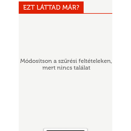
EZT LÁTTAD MÁR?
Módosítson a szűrési feltételeken,
UR
mert nincs találat