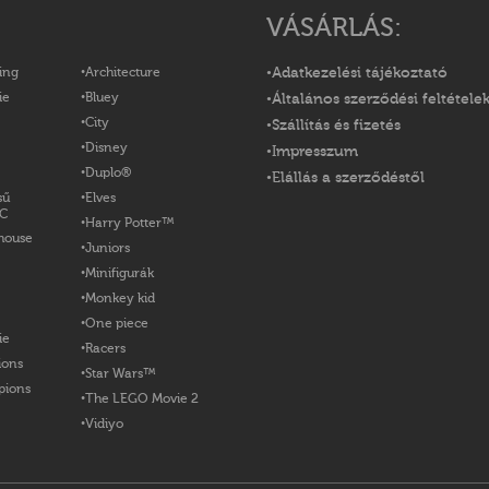
VÁSÁRLÁS:
ing
Architecture
Adatkezelési tájékoztató
ie
Bluey
Általános szerződési feltétele
City
Szállítás és fizetés
Disney
Impresszum
Duplo®
Elállás a szerződéstől
sű
Elves
OC
Harry Potter™
house
Juniors
Minifigurák
Monkey kid
One piece
ie
Racers
ions
Star Wars™
pions
The LEGO Movie 2
Vidiyo