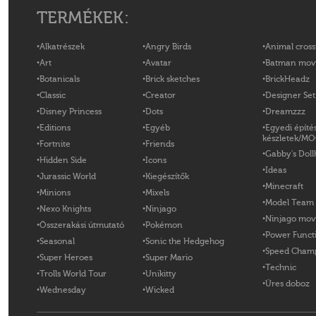
TERMÉKEK:
Alkatrészek
Angry Birds
Animal cross
Art
Avatar
Batman mov
Botanicals
Brick sketches
BrickHeadz
Classic
Creator
Designer Set
Disney Princess
Dots
Dreamzzz
Editions
Egyéb
Egyedi építé
készletek/M
Fortnite
Friends
Gabby's Doll
Hidden Side
Icons
Ideas
Jurassic World
Kiegészítők
Minecraft
Minions
Mixels
Model Team
Nexo Knights
Ninjago
Ninjago mov
Összerakási útmutató
Pokémon
Power Funct
Seasonal
Sonic the Hedgehog
Speed Cham
Super Heroes
Super Mario
Technic
Trolls World Tour
Unikitty
Üres doboz
Wednesday
Wicked