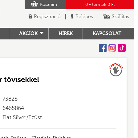
Kosaram
0
- termék
0 Ft
Regisztráció
Belépés
Szállítás
AKCIÓK
HÍREK
KAPCSOLAT
Facebook
Instagram
Tiktok
Használt
TÓ
 tövisekkel
73828
6465864
Flat Silver/Ezüst