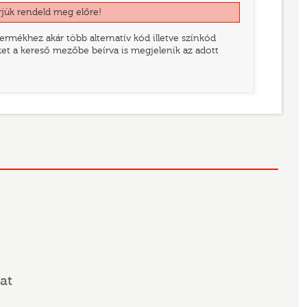
rjük rendeld meg előre!
rmékhez akár több alternatív kód illetve színkód
eket a kereső mezőbe beírva is megjelenik az adott
at