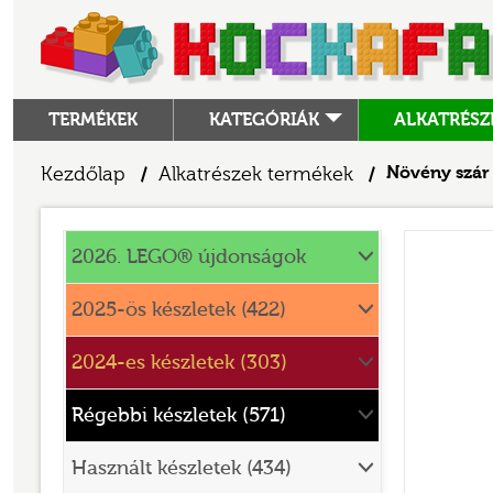
TERMÉKEK
KATEGÓRIÁK
ALKATRÉSZ
ALKATRÉSZEK
Kezdőlap
Alkatrészek termékek
Növény szár 
/
/
ANGRY BIRDS
Alkatrészek
ANIMAL CROSSING
2026. LEGO® újdonságok
ARCHITECTURE
2025-ös készletek (422)
ART
2024-es készletek (303)
AVATAR
BATMAN MOVIE
Régebbi készletek (571)
BLUEY
Használt készletek (434)
BOTANICALS