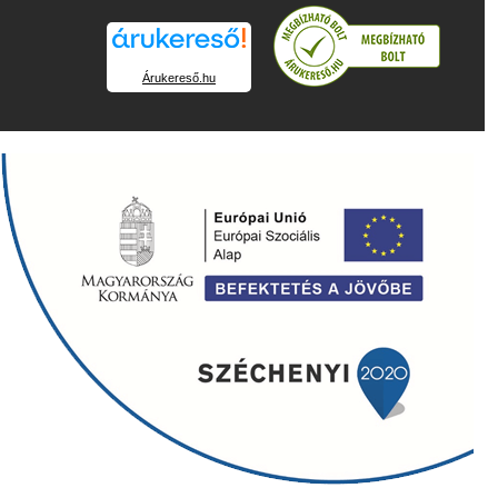
Árukereső.hu