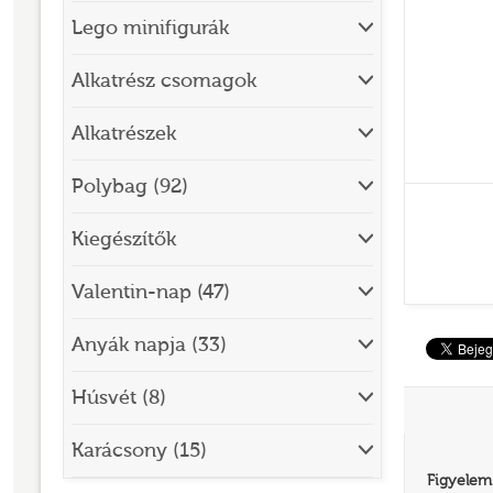
Lego minifigurák
BRICK SKETCHES
BRICKHEADZ
Alkatrész csomagok
CITY
Alkatrészek
CLASSIC
Polybag (92)
CREATOR
Kiegészítők
DESIGNER SET
DISNEY
Valentin-nap (47)
DISNEY PRINCESS
Anyák napja (33)
DOTS
Húsvét (8)
DREAMZZZ
DUPLO®
Karácsony (15)
Figyelem
EDITIONS