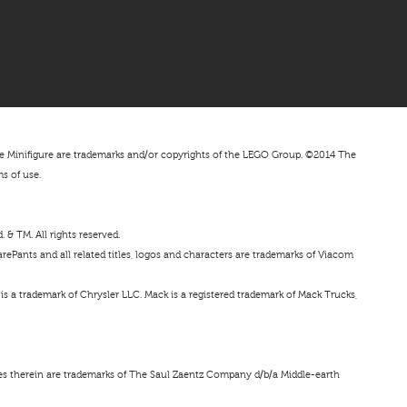
nifigure are trademarks and/or copyrights of the LEGO Group. ©2014 The
ms of use.
& TM. All rights reserved.
ePants and all related titles, logos and characters are trademarks of Viacom
s a trademark of Chrysler LLC. Mack is a registered trademark of Mack Trucks,
ces therein are trademarks of The Saul Zaentz Company d/b/a Middle-earth