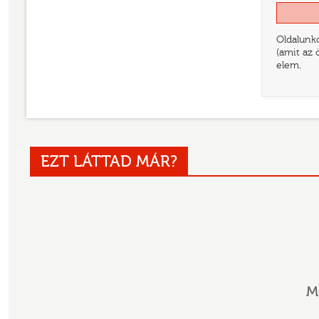
Oldalunko
(amit az 
elem.
EZT LÁTTAD MÁR?
M