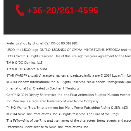
+36-20/261-4595
Prefer to shop by phone? Call 00-36 80 018 910.
LEGO, the LEGO logo, DUPLO, LEGENDS OF CHIMA, MINDSTORMS, HEROICA and the Mi
LEGO Group. All rights reserved. Use of this site signifies your agreement to the ter
TM & © DC Comics. (s13)
TM & © 2014 Marvel & Subs.
STAR WARS™ and all characters, names and related indicia are © 2014 Lucasfilm Ltd. 
© 2014 Viacom International Inc. All Rights Reserved. Nickelodeon, SpongeBob Squar
International Inc. Created by Stephen Hillenburg.
Cars™ © 2014 Disney Enterprises, Inc. and Pixar Animation Studios. Hudson Hornet i
Inc. Mercury is a registered trademark of Ford Motor Company.
™ & © Warner Bros. Entertainment Inc. Harry Potter Publishing Rights © JKR. (s13).
© 2014 New Line Productions, Inc. All rights reserved. The Lord of the Rings:
The Fellowship of the Ring and the names of the characters, items, events and pla
Enterprises under license to New Line Productions, Inc.