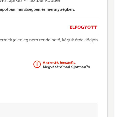
with Spikes - Flexible Rubber
llapotban, minőségben és mennyiségben.
ELFOGYOTT
termék jelenleg nem rendelhető, kérjük érdeklődjön.
A termék használt.
Megvásárolnád újonnan?»