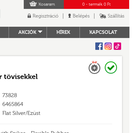
Kosaram
0
- termék
0 Ft
Regisztráció
Belépés
Szállítás
AKCIÓK
HÍREK
KAPCSOLAT
Facebook
Instagram
Tiktok
Új
Raktáron
TÓ
 tövisekkel
73828
6465864
Flat Silver/Ezüst