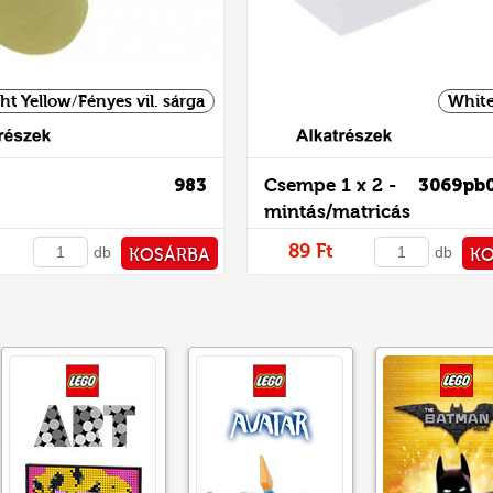
ht Yellow/Fényes vil. sárga
White
Alkatrészek
983
Csempe 1 x 2 -
3069pb
mintás/matricás
89 Ft
db
db
KOSÁRBA
K
PÉNZTÁRHOZ
PÉNZ