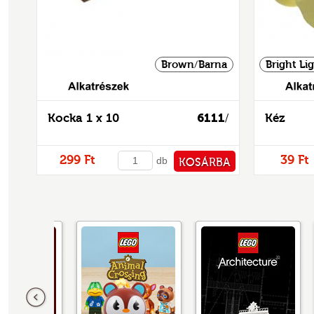
Brown/Barna
Bright Lig
Alkatrészek
Kocka 1 x 10
6111
Kéz
/
299 Ft
39 Ft
db
KOSÁRBA
PÉNZTÁRHOZ
Előző