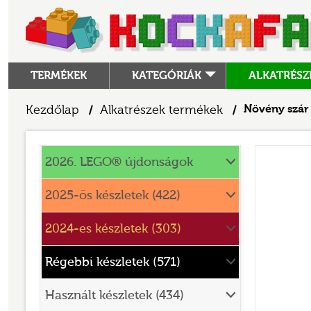
TERMÉKEK
KATEGÓRIÁK
ALKATRÉSZ
ALKATRÉSZEK
Kezdőlap
Alkatrészek termékek
Növény szár 
/
/
ANGRY BIRDS
Alkatrészek
ANIMAL CROSSING
2026. LEGO® újdonságok
ARCHITECTURE
2025-ös készletek (422)
ART
2024-es készletek (303)
AVATAR
BATMAN MOVIE
Régebbi készletek (571)
BLUEY
Használt készletek (434)
BOTANICALS