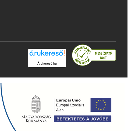
Árukereső.hu