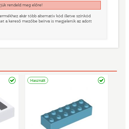
rjük rendeld meg előre!
rmékhez akár több alternatív kód illetve színkód
eket a kereső mezőbe beírva is megjelenik az adott
Raktáron
Raktáron
Használt