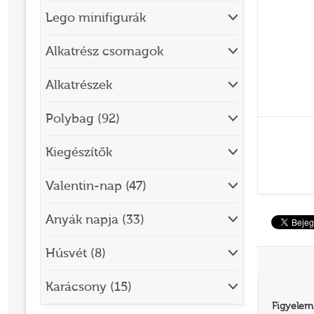
Lego minifigurák
BRICK SKETCHES
BRICKHEADZ
Alkatrész csomagok
CITY
Alkatrészek
CLASSIC
Polybag (92)
CREATOR
Kiegészítők
DESIGNER SET
DISNEY
Valentin-nap (47)
DISNEY PRINCESS
Anyák napja (33)
DOTS
Húsvét (8)
DREAMZZZ
DUPLO®
Karácsony (15)
Figyelem
EDITIONS