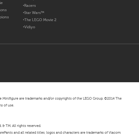
ie
Racers
ions
Star Wars™
pions
The LEGO Movie 2
Vidiyo
nifigure are trademarks and/or copyrights of the LEGO Group. ©2014 The
ms of use.
& TM. All rights reserved.
ePants and all related titles, logos and characters are trademarks of Viacom