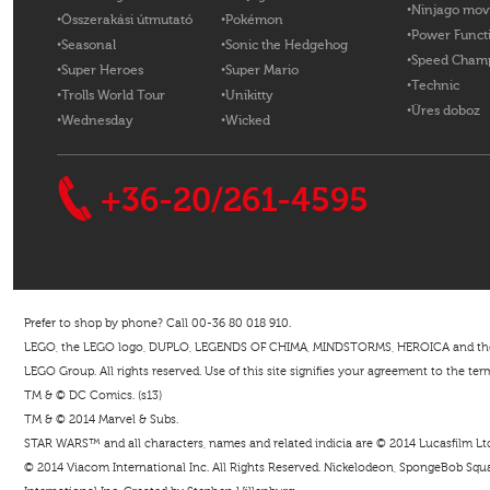
Ninjago mov
Összerakási útmutató
Pokémon
Power Funct
Seasonal
Sonic the Hedgehog
Speed Cham
Super Heroes
Super Mario
Technic
Trolls World Tour
Unikitty
Üres doboz
Wednesday
Wicked
+36-20/261-4595
Prefer to shop by phone? Call 00-36 80 018 910.
LEGO, the LEGO logo, DUPLO, LEGENDS OF CHIMA, MINDSTORMS, HEROICA and the Mi
LEGO Group. All rights reserved. Use of this site signifies your agreement to the ter
TM & © DC Comics. (s13)
TM & © 2014 Marvel & Subs.
STAR WARS™ and all characters, names and related indicia are © 2014 Lucasfilm Ltd. 
© 2014 Viacom International Inc. All Rights Reserved. Nickelodeon, SpongeBob Squar