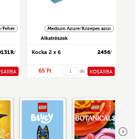
/Fehér
Medium Azure/Közepes azúr
0131R
Kocka 2 x 6
2456
/
/
65 Ft
db
OSÁRBA
KOSÁRBA
TÁRHOZ
PÉNZTÁRHOZ
következő