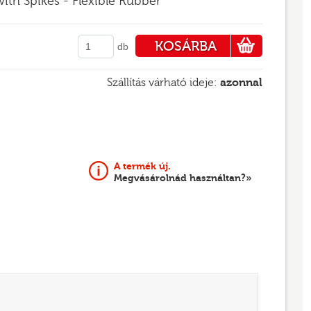
with Spikes - Flexible Rubber
KOSÁRBA
db
PÉNZTÁRHOZ
Szállítás várható ideje:
azonnal
A termék új.
Megvásárolnád használtan?»