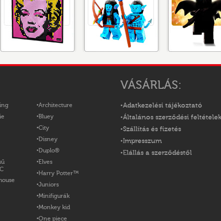
VÁSÁRLÁS:
ing
Architecture
Adatkezelési tájékoztató
ie
Bluey
Általános szerződési feltétele
City
Szállítás és fizetés
Disney
Impresszum
Duplo®
Elállás a szerződéstől
sű
Elves
OC
Harry Potter™
house
Juniors
Minifigurák
Monkey kid
One piece