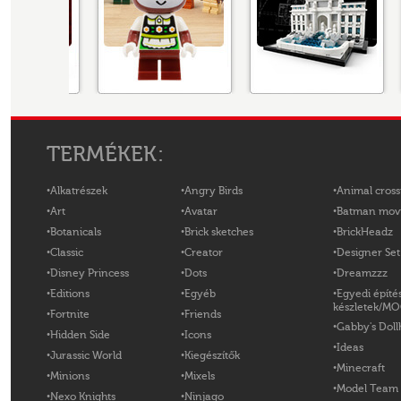
TERMÉKEK:
Alkatrészek
Angry Birds
Animal cross
Art
Avatar
Batman mov
Botanicals
Brick sketches
BrickHeadz
Classic
Creator
Designer Set
Disney Princess
Dots
Dreamzzz
Editions
Egyéb
Egyedi építé
készletek/M
Fortnite
Friends
Gabby's Doll
Hidden Side
Icons
Ideas
Jurassic World
Kiegészítők
Minecraft
Minions
Mixels
Model Team
Nexo Knights
Ninjago