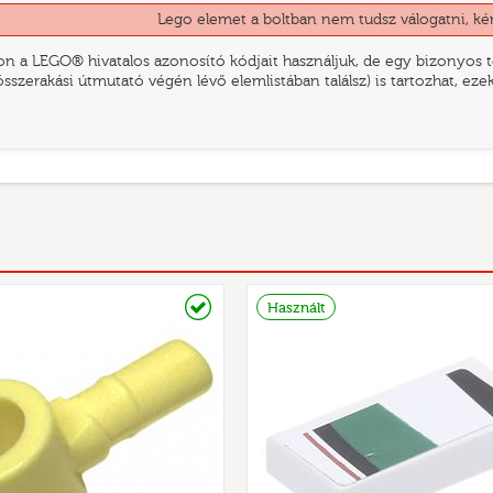
Lego elemet a boltban nem tudsz válogatni, ké
n a LEGO® hivatalos azonosító kódjait használjuk, de egy bizonyos te
összerakási útmutató végén lévő elemlistában találsz) is tartozhat, ez
Raktáron
Használt