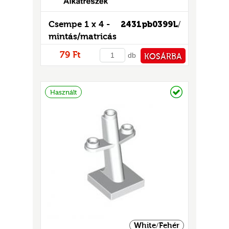
Csempe 1 x 4 -
2431pb0399L
/
mintás/matricás
79 Ft
db
KOSÁRBA
PÉNZTÁRHOZ
Raktáron
Használt
White/Fehér