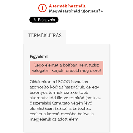
A termék használt.
Megvásárolnád újonnan?»
TERMÉKLEÍRÁS
Figyelem!
Lego elemet a boltban nem tudsz
válogatni, kérjük rendeld meg előre!
TATÓ
Oldalunkon a LEGO® hivatalos
azonosító kódjait használjuk, de egy
bizonyos termékhez akár több
alternatív kód illetve színkód (amit az
összerakási útmutató végén lévő
elemlistában találsz) is tartozhat,
ezeket a kereső mezőbe beírva is
megjelenik az adott elem.
HOG