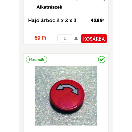
Hajó árbóc 2 x 2 x 3
4289
/
69 Ft
db
KOSÁRBA
PÉNZTÁRHOZ
Raktáron
Használt