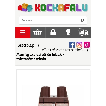
Logó
menu
Kosár
Regisztráció
Belépés
Szállítás
Facebook
Instagram
Tiktok
Kezdőlap
/
Alkatrészek termékek
/
Minifigura csípő és lábak -
mintás/matricás