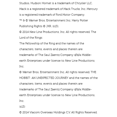
Studios. Hudson Hornet is a trademark of Chrysler LLC.
Mack is a registered trademark of Mack Trucks, Inc. Mercury
is a registered trademark of Ford Motor Company.
™ & © Warner Bros. Entertainment Inc. Harry Potter
Publishing Rights © JKR. (s13).
© 2014 New Line Productions, Inc. All rights reserved. The
Lord of the Rings:
The Fellowship of the Ring and the names of the
characters, items, events and places therein are
trademarks of The Saul Zaentz Company d/b/a Middle-
earth Enterprises under license to New Line Productions,
Inc.
© Warner Bros. Entertainment Inc. All rights reserved. THE
HOBBIT: AN UNEXPECTED JOURNEY and the names of the
characters, items, events and places therein are
trademarks of The Saul Zaentz Company d/b/a Middle-
earth Enterprises under license to New Line Productions,
Inc.
(s13)
© 2014 Viacom Overseas Holdings C.V. All Rights Reserved.