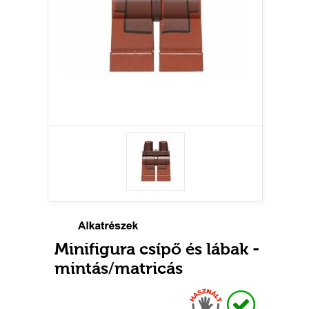
Minifigura csípő és lábak -
mintás/matricás
Használt
Raktáron