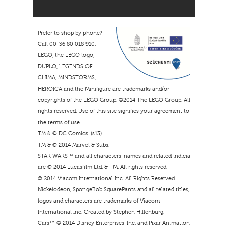
Prefer to shop by phone?
Call 00-36 80 018 910.
LEGO, the LEGO logo,
DUPLO, LEGENDS OF
CHIMA, MINDSTORMS,
HEROICA and the Minifigure are trademarks and/or
copyrights of the LEGO Group. ©2014 The LEGO Group. All
rights reserved. Use of this site signifies your agreement to
the terms of use.
TM & © DC Comics. (s13)
TM & © 2014 Marvel & Subs.
STAR WARS™ and all characters, names and related indicia
are © 2014 Lucasfilm Ltd. & TM. All rights reserved.
© 2014 Viacom International Inc. All Rights Reserved.
Nickelodeon, SpongeBob SquarePants and all related titles,
logos and characters are trademarks of Viacom
International Inc. Created by Stephen Hillenburg.
Cars™ © 2014 Disney Enterprises, Inc. and Pixar Animation