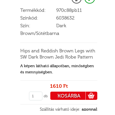
Termékkód:
970c88pb11
Színkód:
6038632
E
Szín:
Dark
Brown/Sötétbarna
Hips and Reddish Brown Legs with
SW Dark Brown Jedi Robe Pattern
A képen látható állapotban, minőségben
és mennyiségben.
1610 Ft
KOSÁRBA
db
PÉNZTÁRHOZ
Szállítás várható ideje:
azonnal