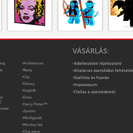
VÁSÁRLÁS:
ing
Architecture
Adatkezelési tájékoztató
ie
Bluey
Általános szerződési feltétele
City
Szállítás és fizetés
Disney
Impresszum
Duplo®
Elállás a szerződéstől
sű
Elves
OC
Harry Potter™
house
Juniors
Minifigurák
Monkey kid
One piece