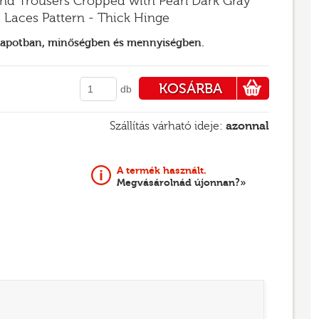
and Trousers Cropped with Pearl Dark Gray
 Laces Pattern - Thick Hinge
llapotban, minőségben és mennyiségben.
KOSÁRBA
db
PÉNZTÁRHOZ
Szállítás várható ideje:
azonnal
A termék használt.
Megvásárolnád újonnan?»