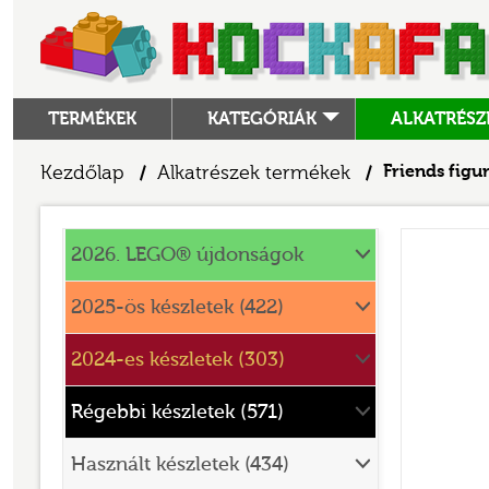
TERMÉKEK
KATEGÓRIÁK
ALKATRÉSZ
ALKATRÉSZEK
Kezdőlap
Alkatrészek termékek
Friends figu
/
/
ANGRY BIRDS
Alkatrészek
ANIMAL CROSSING
2026. LEGO® újdonságok
ARCHITECTURE
2025-ös készletek (422)
ART
2024-es készletek (303)
AVATAR
BATMAN MOVIE
Régebbi készletek (571)
BLUEY
Használt készletek (434)
BOTANICALS