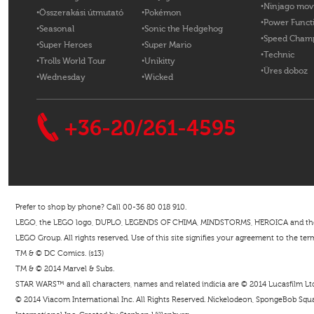
Ninjago mov
Összerakási útmutató
Pokémon
Power Funct
Seasonal
Sonic the Hedgehog
Speed Cham
Super Heroes
Super Mario
Technic
Trolls World Tour
Unikitty
Üres doboz
Wednesday
Wicked
+36-20/261-4595
Prefer to shop by phone? Call 00-36 80 018 910.
LEGO, the LEGO logo, DUPLO, LEGENDS OF CHIMA, MINDSTORMS, HEROICA and the Mi
LEGO Group. All rights reserved. Use of this site signifies your agreement to the ter
TM & © DC Comics. (s13)
TM & © 2014 Marvel & Subs.
STAR WARS™ and all characters, names and related indicia are © 2014 Lucasfilm Ltd. 
© 2014 Viacom International Inc. All Rights Reserved. Nickelodeon, SpongeBob Squar