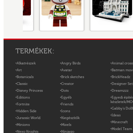
TERMÉKEK:
Alkatrészek
Angry Birds
Animal cross
Art
Avatar
Batman mov
Botanicals
Brick sketches
BrickHeadz
Classic
Creator
Designer Set
Disney Princess
Dots
Dreamzzz
Editions
Egyéb
Egyedi építé
készletek/M
Fortnite
Friends
Gabby's Doll
Hidden Side
Icons
Ideas
Jurassic World
Kiegészítők
Minecraft
Minions
Mixels
Model Team
Nexo Knights
Ninjago