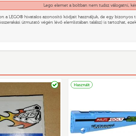
Lego elemet a boltban nem tudsz válogatni, ké
n a LEGO® hivatalos azonosító kódjait használjuk, de egy bizonyos te
összerakási útmutató végén lévő elemlistában találsz) is tartozhat, ez
Raktáron
Használt