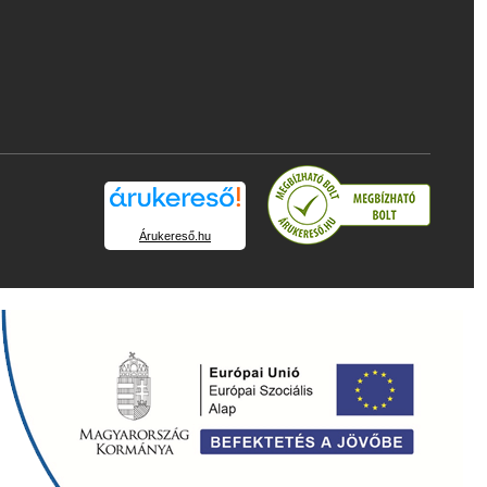
Árukereső.hu