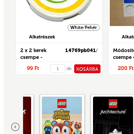
White/Fehér
Alkatrészek
2 x 2 kerek
14769pb041
Módosít
/
csempe -
csempe 4
mintás/matricás
mintás/
99 Ft
200 Ft
db
KOSÁRBA
PÉNZTÁRHOZ
Előző