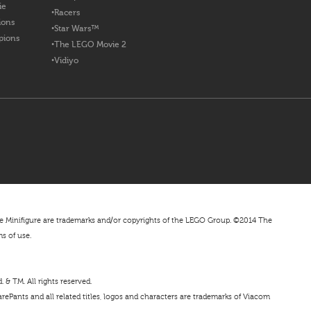
ie
Racers
ions
Star Wars™
pions
The LEGO Movie 2
Vidiyo
nifigure are trademarks and/or copyrights of the LEGO Group. ©2014 The
ms of use.
& TM. All rights reserved.
ePants and all related titles, logos and characters are trademarks of Viacom