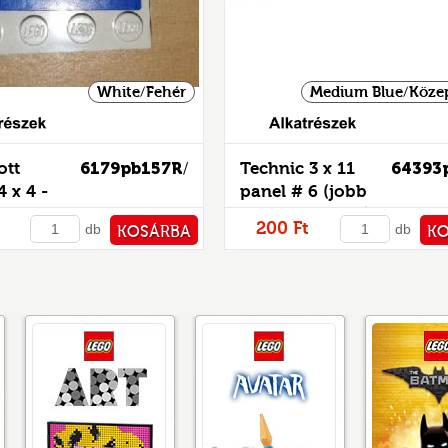
White/Fehér
Medium Blue/Közep
Alkatrészek
ott
6179pb157R
Technic 3 x 11
64393
/
 x 4 -
panel # 6 (jobb
matricás
oldal) - mintás/matricás
200 Ft
db
db
KOSÁRBA
K
PÉNZTÁRHOZ
PÉNZ