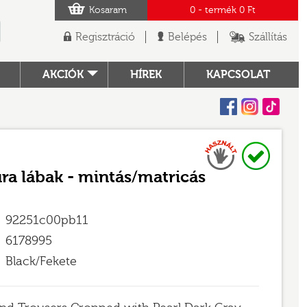
Kosaram
0
- termék
0 Ft
Regisztráció
Belépés
Szállítás
AKCIÓK
HÍREK
KAPCSOLAT
Facebook
Instagram
Tiktok
Használt
Raktáron
TÓ
ura lábak - mintás/matricás
92251c00pb11
6178995
Black/Fekete