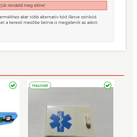
rjük rendeld meg előre!
rmékhez akár több alternatív kód illetve színkód
eket a kereső mezőbe beírva is megjelenik az adott
Raktáron
Raktáron
Használt