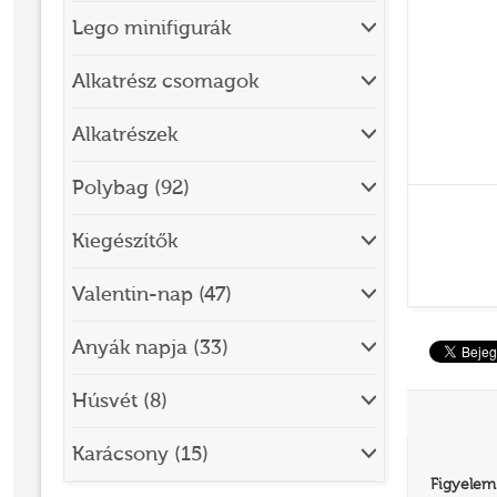
Lego minifigurák
BRICK SKETCHES
BRICKHEADZ
Alkatrész csomagok
CITY
Alkatrészek
CLASSIC
Polybag (92)
CREATOR
Kiegészítők
DESIGNER SET
DISNEY
Valentin-nap (47)
DISNEY PRINCESS
Anyák napja (33)
DOTS
Húsvét (8)
DREAMZZZ
DUPLO®
Karácsony (15)
Figyelem
EDITIONS