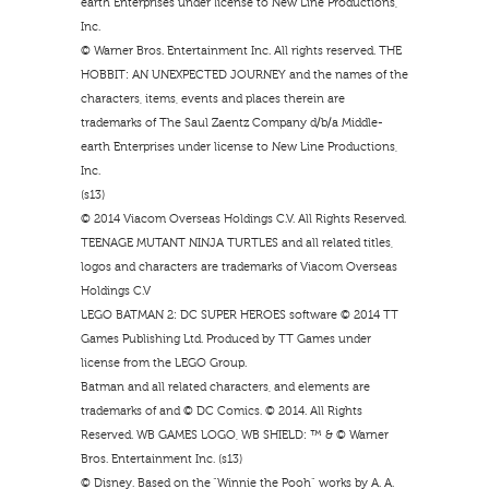
earth Enterprises under license to New Line Productions,
Inc.
© Warner Bros. Entertainment Inc. All rights reserved. THE
HOBBIT: AN UNEXPECTED JOURNEY and the names of the
characters, items, events and places therein are
trademarks of The Saul Zaentz Company d/b/a Middle-
earth Enterprises under license to New Line Productions,
Inc.
(s13)
© 2014 Viacom Overseas Holdings C.V. All Rights Reserved.
TEENAGE MUTANT NINJA TURTLES and all related titles,
logos and characters are trademarks of Viacom Overseas
Holdings C.V
LEGO BATMAN 2: DC SUPER HEROES software © 2014 TT
Games Publishing Ltd. Produced by TT Games under
license from the LEGO Group.
Batman and all related characters, and elements are
trademarks of and © DC Comics. © 2014. All Rights
Reserved. WB GAMES LOGO, WB SHIELD: ™ & © Warner
Bros. Entertainment Inc. (s13)
© Disney. Based on the “Winnie the Pooh” works by A. A.