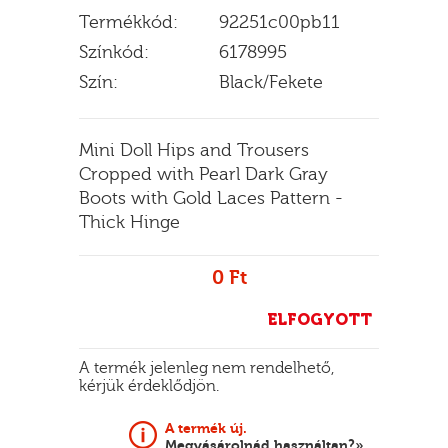
Termékkód:
92251c00pb11
Színkód:
6178995
Szín:
Black/Fekete
E
Mini Doll Hips and Trousers
Cropped with Pearl Dark Gray
Boots with Gold Laces Pattern -
Thick Hinge
0 Ft
ELFOGYOTT
A termék jelenleg nem rendelhető,
kérjük érdeklődjön.
A termék új.
Megvásárolnád használtan?»