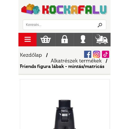
Logó
menu
Kosár
Regisztráció
Belépés
Szállítás
Facebook
Instagram
Tiktok
Kezdőlap
/
Alkatrészek termékek
/
Friends figura lábak - mintás/matricás