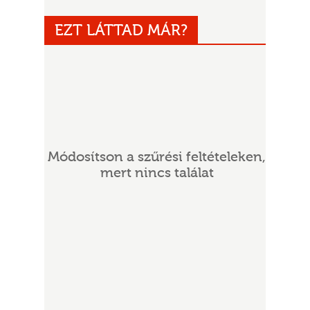
EZT LÁTTAD MÁR?
UR
Módosítson a szűrési feltételeken,
mert nincs találat