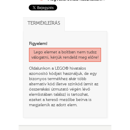
TERMÉKLEÍRÁS
Figyelem!
Lego elemet a boltban nem tudsz
válogatni, kérjük rendeld meg előre!
Oldalunkon a LEGO® hivatalos
azonosító kódjait használjuk, de egy
TATÓ
bizonyos termékhez akár több
alternatív kód illetve színkód (amit az
összerakási útmutató végén lévő
elemlistában találsz) is tartozhat,
ezeket a kereső mezőbe beírva is
megjelenik az adott elem.
HOG