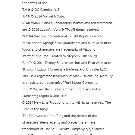
the terms of use.
TM & © DC Comics. (s13)
TM & © 2014 Marvel & Subs.
STAR WARS™ and all characters, names and related indicia
are © 2014 Lucasfilm Ltd. & TM. All rights reserved.
© 2014 Viacom International Inc. All Rights Reserved.
Nickelodeon, SpongeBob SquarePants and all related titles,
logos and characters are trademarks of Viacom
International Inc. Created by Stephen Hillenburg.
Cars™ © 2014 Disney Enterprises, Inc. and Pixar Animation
Studios. Hudson Hornet is a trademark of Chrysler LLC.
Mack is a registered trademark of Mack Trucks, Inc. Mercury
is a registered trademark of Ford Motor Company.
™ & © Warner Bros. Entertainment Inc. Harry Potter
Publishing Rights © JKR. (s13).
© 2014 New Line Productions, Inc. All rights reserved. The
Lord of the Rings:
The Fellowship of the Ring and the names of the
characters, items, events and places therein are
trademarks of The Saul Zaentz Company d/b/a Middle-