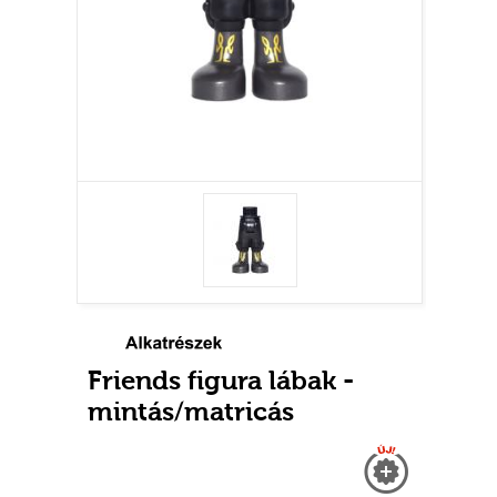
Friends figura lábak -
mintás/matricás
Új