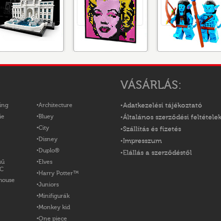
VÁSÁRLÁS:
ing
Architecture
Adatkezelési tájékoztató
ie
Bluey
Általános szerződési feltétele
City
Szállítás és fizetés
Disney
Impresszum
Duplo®
Elállás a szerződéstől
sű
Elves
OC
Harry Potter™
house
Juniors
Minifigurák
Monkey kid
One piece