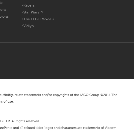
ie
Racers
ions
Star Wars™
pions
The LEGO Movie 2
Vidiyo
nifigure are trademarks and/or copyrights of the LEGO Group. ©2014 The
ms of use.
& TM. All rights reserved.
ePants and all related titles, logos and characters are trademarks of Viacom