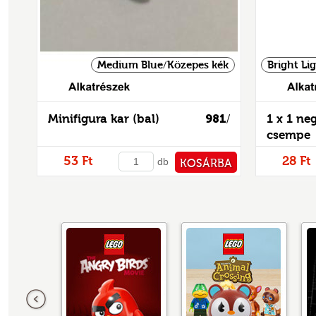
Medium Blue/Közepes kék
Bright Lig
Alkatrészek
Minifigura kar (bal)
981
1 x 1 ne
/
csempe
53 Ft
28 Ft
db
KOSÁRBA
PÉNZTÁRHOZ
Előző