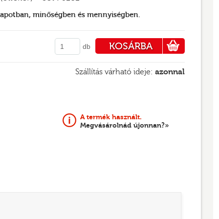
llapotban, minőségben és mennyiségben.
KOSÁRBA
db
PÉNZTÁRHOZ
Szállítás várható ideje:
azonnal
A termék használt.
Megvásárolnád újonnan?»