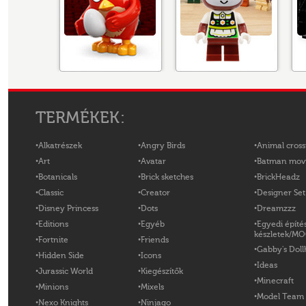
TERMÉKEK:
Alkatrészek
Angry Birds
Animal cross
Art
Avatar
Batman mov
Botanicals
Brick sketches
BrickHeadz
Classic
Creator
Designer Set
Disney Princess
Dots
Dreamzzz
Editions
Egyéb
Egyedi építé
készletek/M
Fortnite
Friends
Gabby's Doll
Hidden Side
Icons
Ideas
Jurassic World
Kiegészítők
Minecraft
Minions
Mixels
Model Team
Nexo Knights
Ninjago