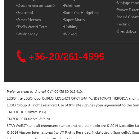
Ninjago mov
Összerakási útmutató
Pokémon
Power Funct
Seasonal
Sonic the Hedgehog
Speed Cham
Super Heroes
Super Mario
Technic
Trolls World Tour
Unikitty
Üres doboz
Wednesday
Wicked
+36-20/261-4595
Prefer to shop by phone? Call 00-36 80 018 910.
LEGO, the LEGO logo, DUPLO, LEGENDS OF CHIMA, MINDSTORMS, HEROICA and the Mi
LEGO Group. All rights reserved. Use of this site signifies your agreement to the ter
TM & © DC Comics. (s13)
TM & © 2014 Marvel & Subs.
STAR WARS™ and all characters, names and related indicia are © 2014 Lucasfilm Ltd. 
© 2014 Viacom International Inc. All Rights Reserved. Nickelodeon, SpongeBob Squar