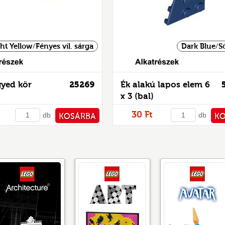
ht Yellow/Fényes vil. sárga
Dark Blue/S
Alkatrészek
gyed kör
25269
Ék alakú lapos elem 6
x 3 (bal)
30 Ft
db
db
KOSÁRBA
K
PÉNZTÁRHOZ
PÉNZ