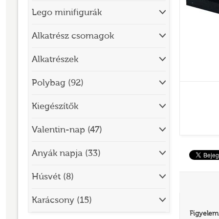
Lego minifigurák
BRICK SKETCHES
BRICKHEADZ
Alkatrész csomagok
CITY
Alkatrészek
CLASSIC
Polybag (92)
CREATOR
Kiegészítők
DESIGNER SET
DISNEY
Valentin-nap (47)
DISNEY PRINCESS
Anyák napja (33)
DOTS
Húsvét (8)
DREAMZZZ
DUPLO®
Karácsony (15)
Figyelem
EDITIONS