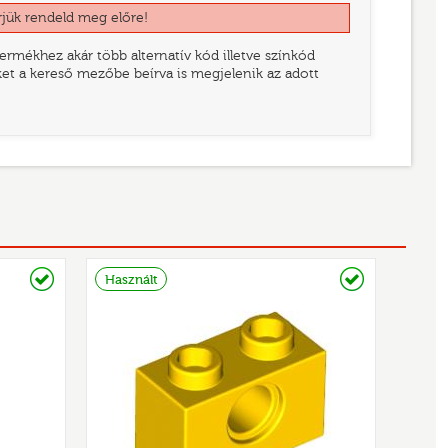
rjük rendeld meg előre!
rmékhez akár több alternatív kód illetve színkód
eket a kereső mezőbe beírva is megjelenik az adott
Raktáron
Raktáron
Használt