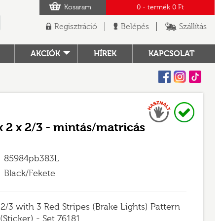
Kosaram
0
- termék
0 Ft
Regisztráció
Belépés
Szállítás
AKCIÓK
HÍREK
KAPCSOLAT
Facebook
Instagram
Tiktok
Használt
Raktáron
TÓ
x 2 x 2/3 - mintás/matricás
85984pb383L
Black/Fekete
 2/3 with 3 Red Stripes (Brake Lights) Pattern
(Sticker) - Set 76181