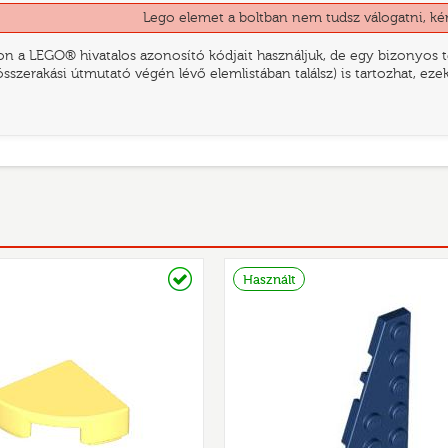
Lego elemet a boltban nem tudsz válogatni, ké
n a LEGO® hivatalos azonosító kódjait használjuk, de egy bizonyos te
összerakási útmutató végén lévő elemlistában találsz) is tartozhat, ez
Raktáron
Használt