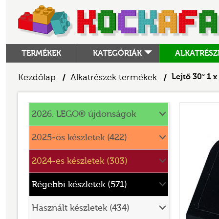
TERMÉKEK
KATEGÓRIÁK
ALKATRÉSZ
ALKATRÉSZEK
Kezdőlap
Alkatrészek termékek
Lejtő 30° 1 x
/
/
ANGRY BIRDS
Alkatrészek
ANIMAL CROSSING
2026. LEGO® újdonságok
ARCHITECTURE
2025-ös készletek (422)
ART
2024-es készletek (303)
AVATAR
BATMAN MOVIE
Régebbi készletek (571)
BLUEY
Használt készletek (434)
BOTANICALS