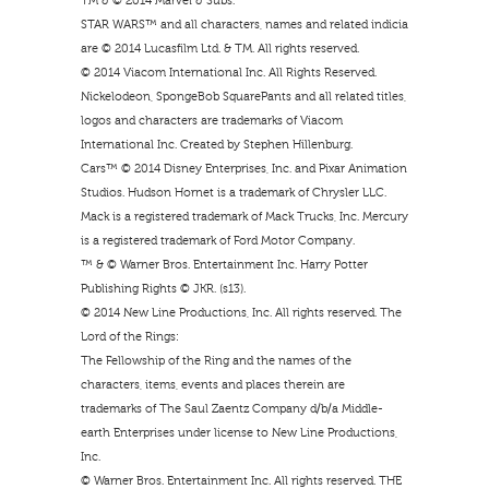
TM & © 2014 Marvel & Subs.
STAR WARS™ and all characters, names and related indicia
are © 2014 Lucasfilm Ltd. & TM. All rights reserved.
© 2014 Viacom International Inc. All Rights Reserved.
Nickelodeon, SpongeBob SquarePants and all related titles,
logos and characters are trademarks of Viacom
International Inc. Created by Stephen Hillenburg.
Cars™ © 2014 Disney Enterprises, Inc. and Pixar Animation
Studios. Hudson Hornet is a trademark of Chrysler LLC.
Mack is a registered trademark of Mack Trucks, Inc. Mercury
is a registered trademark of Ford Motor Company.
™ & © Warner Bros. Entertainment Inc. Harry Potter
Publishing Rights © JKR. (s13).
© 2014 New Line Productions, Inc. All rights reserved. The
Lord of the Rings:
The Fellowship of the Ring and the names of the
characters, items, events and places therein are
trademarks of The Saul Zaentz Company d/b/a Middle-
earth Enterprises under license to New Line Productions,
Inc.
© Warner Bros. Entertainment Inc. All rights reserved. THE