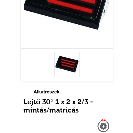
Lejtő 30° 1 x 2 x 2/3 -
mintás/matricás
Új