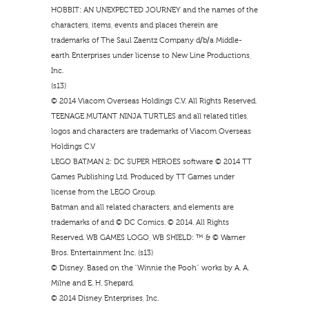
HOBBIT: AN UNEXPECTED JOURNEY and the names of the
characters, items, events and places therein are
trademarks of The Saul Zaentz Company d/b/a Middle-
earth Enterprises under license to New Line Productions,
Inc.
(s13)
© 2014 Viacom Overseas Holdings C.V. All Rights Reserved.
TEENAGE MUTANT NINJA TURTLES and all related titles,
logos and characters are trademarks of Viacom Overseas
Holdings C.V
LEGO BATMAN 2: DC SUPER HEROES software © 2014 TT
Games Publishing Ltd. Produced by TT Games under
license from the LEGO Group.
Batman and all related characters, and elements are
trademarks of and © DC Comics. © 2014. All Rights
Reserved. WB GAMES LOGO, WB SHIELD: ™ & © Warner
Bros. Entertainment Inc. (s13)
© Disney. Based on the “Winnie the Pooh” works by A. A.
Milne and E. H. Shepard.
© 2014 Disney Enterprises, Inc.