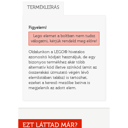
TERMÉKLEÍRÁS
Figyelem!
Lego elemet a boltban nem tudsz
válogatni, kérjük rendeld meg előre!
Oldalunkon a LEGO® hivatalos
azonosító kódjait használjuk, de egy
bizonyos termékhez akár több
alternatív kód illetve színkód (amit az
összerakási útmutató végén lévő
TATÓ
elemlistában találsz) is tartozhat,
ezeket a kereső mezőbe beírva is
megjelenik az adott elem.
HOG
EZT LÁTTAD MÁR?