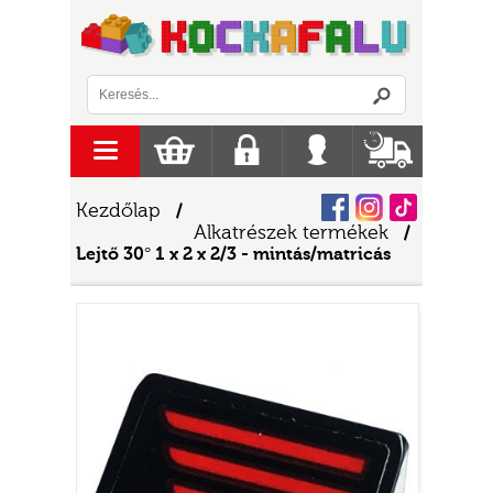
Logó
menu
Kosár
Regisztráció
Belépés
Szállítás
Facebook
Instagram
Tiktok
Kezdőlap
/
Alkatrészek termékek
/
Lejtő 30° 1 x 2 x 2/3 - mintás/matricás