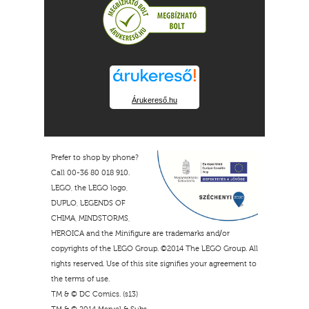
Árukereső.hu
Prefer to shop by phone?
Call 00-36 80 018 910.
LEGO, the LEGO logo,
DUPLO, LEGENDS OF
CHIMA, MINDSTORMS,
HEROICA and the Minifigure are trademarks and/or
copyrights of the LEGO Group. ©2014 The LEGO Group. All
rights reserved. Use of this site signifies your agreement to
the terms of use.
TM & © DC Comics. (s13)