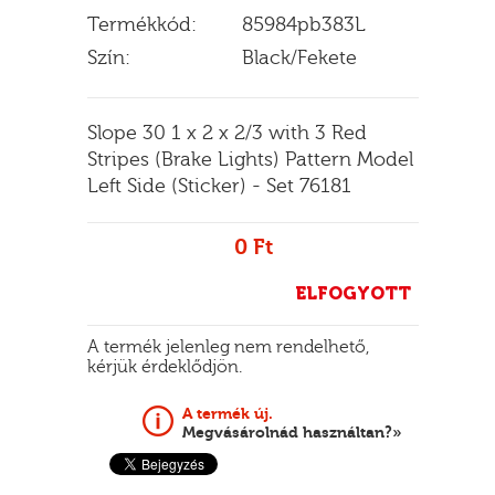
Termékkód:
85984pb383L
Szín:
Black/Fekete
E
Slope 30 1 x 2 x 2/3 with 3 Red
Stripes (Brake Lights) Pattern Model
Left Side (Sticker) - Set 76181
0 Ft
ELFOGYOTT
A termék jelenleg nem rendelhető,
kérjük érdeklődjön.
A termék új.
Megvásárolnád használtan?»