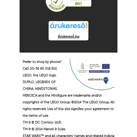
Árukereső.hu
Prefer to shop by phone?
Call 00-36 80 018 910.
LEGO, the LEGO logo,
DUPLO, LEGENDS OF
CHIMA, MINDSTORMS,
HEROICA and the Minifigure are trademarks and/or
copyrights of the LEGO Group. ©2014 The LEGO Group. All
rights reserved. Use of this site signifies your agreement to
the terms of use.
TM & © DC Comics. (s13)
TM & © 2014 Marvel & Subs.
STAR WARS™ and all characters, names and related indicia