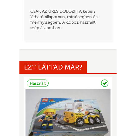
CSAK AZ ÜRES DOBOZ!!! A képen
látható állapotban, minőségben és
mennyiségben. A doboz használt,
szép állapotban.
EZT LÁTTAD MÁR?
TATÓ
Raktáron
Használt
HOG