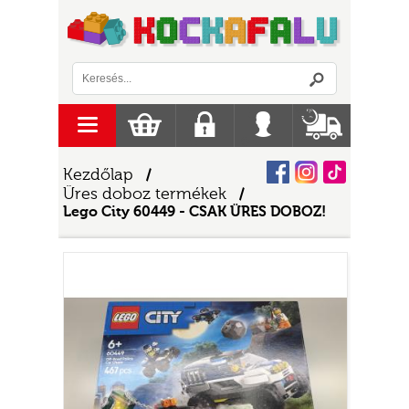
Logó
menu
Kosár
Regisztráció
Belépés
Szállítás
Facebook
Instagram
Tiktok
Kezdőlap
/
Üres doboz termékek
/
Lego City 60449 - CSAK ÜRES DOBOZ!