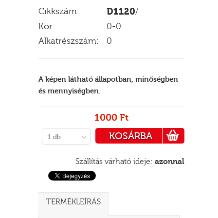
Cikkszám:
D1120
/
Kor:
0-0
Alkatrészszám:
0
E
A képen látható állapotban, minőségben
és mennyiségben.
1000 Ft
KOSÁRBA
1 db
PÉNZTÁRHOZ
Szállítás várható ideje:
azonnal
TERMÉKLEÍRÁS