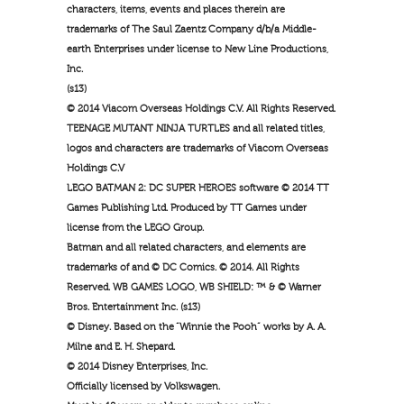
characters, items, events and places therein are
trademarks of The Saul Zaentz Company d/b/a Middle-
earth Enterprises under license to New Line Productions,
Inc.
(s13)
© 2014 Viacom Overseas Holdings C.V. All Rights Reserved.
TEENAGE MUTANT NINJA TURTLES and all related titles,
logos and characters are trademarks of Viacom Overseas
Holdings C.V
LEGO BATMAN 2: DC SUPER HEROES software © 2014 TT
Games Publishing Ltd. Produced by TT Games under
license from the LEGO Group.
Batman and all related characters, and elements are
trademarks of and © DC Comics. © 2014. All Rights
Reserved. WB GAMES LOGO, WB SHIELD: ™ & © Warner
Bros. Entertainment Inc. (s13)
© Disney. Based on the “Winnie the Pooh” works by A. A.
Milne and E. H. Shepard.
© 2014 Disney Enterprises, Inc.
Officially licensed by Volkswagen.