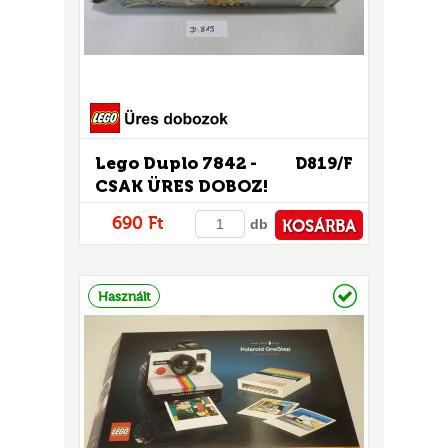
Lego Duplo 7842 -
D819/F
CSAK ÜRES DOBOZ!
UR
690 Ft
db
KOSÁRBA
PÉNZTÁRHOZ
Raktáron
Használt