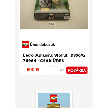
Lego Jurassic World
D956/G
76964 - CSAK ÜRES
DOBOZ!
800 Ft
db
KOSÁRBA
PÉNZTÁRHOZ