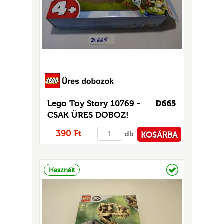
Lego Toy Story 10769 -
D665
CSAK ÜRES DOBOZ!
390 Ft
db
KOSÁRBA
PÉNZTÁRHOZ
Raktáron
Használt