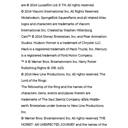
are © 2014 Lucasfilm Ltd. & TM. All rights reserved.
© 2014 Viacom International Inc. All Rights Reserved.
Nickelodeon, SpongeBob SquarePants and all related titles,
logos and characters are trademarks of Viacom
International Inc. Created by Stephen Hillenburg.
Cars™ © 2014 Disney Enterprises, Inc. and Pixar Animation
Studios. Hudson Hornet is a trademark of Chrysler LLC.
Mack is a registered trademark of Mack Trucks, Inc. Mercury
is a registered trademark of Ford Motor Company.
™ & © Warner Bros. Entertainment Inc. Harry Potter
Publishing Rights © JKR. (s13).
© 2014 New Line Productions, Inc. All rights reserved. The
Lord of the Rings:
The Fellowship of the Ring and the names of the
characters, items, events and places therein are
trademarks of The Saul Zaentz Company d/b/a Middle-
earth Enterprises under license to New Line Productions,
Inc.
© Warner Bros. Entertainment Inc. All rights reserved. THE
HOBBIT: AN UNEXPECTED JOURNEY and the names of the