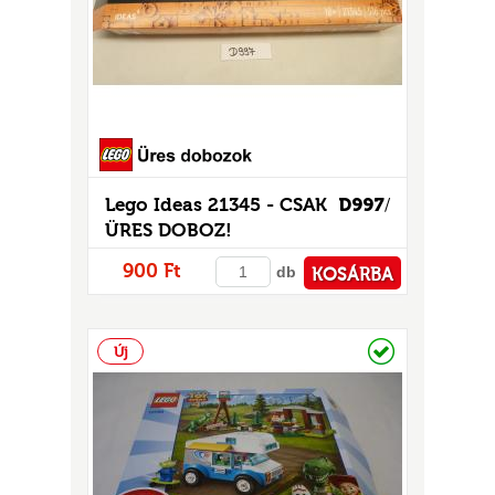
GOK
2)
S
Lego Ideas 21345 - CSAK
D997
/
ÜRES DOBOZ!
900 Ft
db
KOSÁRBA
GOK
PÉNZTÁRHOZ
Raktáron
Új