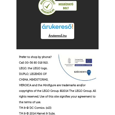
Árukereső.hu
Prefer to shop by phone?
Call 00-36 80 018 910.
LEGO, the LEGO logo,
DUPLO, LEGENDS OF
CHIMA, MINDSTORMS,
HEROICA and the Minifigure are trademarks and/or
copyrights of the LEGO Group. ©2014 The LEGO Group. All
rights reserved. Use of this site signifies your agreement to
the terms of use.
TM & © DC Comics. (s13)
TM & © 2014 Marvel & Subs.