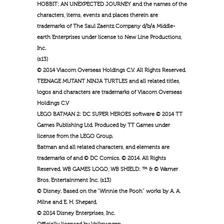
HOBBIT: AN UNEXPECTED JOURNEY and the names of the
characters, items, events and places therein are
trademarks of The Saul Zaentz Company d/b/a Middle-
earth Enterprises under license to New Line Productions,
Inc.
(s13)
© 2014 Viacom Overseas Holdings C.V. All Rights Reserved.
TEENAGE MUTANT NINJA TURTLES and all related titles,
logos and characters are trademarks of Viacom Overseas
Holdings C.V
LEGO BATMAN 2: DC SUPER HEROES software © 2014 TT
Games Publishing Ltd. Produced by TT Games under
license from the LEGO Group.
Batman and all related characters, and elements are
trademarks of and © DC Comics. © 2014. All Rights
Reserved. WB GAMES LOGO, WB SHIELD: ™ & © Warner
Bros. Entertainment Inc. (s13)
© Disney. Based on the “Winnie the Pooh” works by A. A.
Milne and E. H. Shepard.
© 2014 Disney Enterprises, Inc.