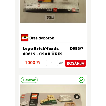
GOK
2)
S
Lego BrickHeadz
D996/F
40619 - CSAK ÜRES
DOBOZ!
GOK
1000 Ft
db
KOSÁRBA
PÉNZTÁRHOZ
Raktáron
Használt