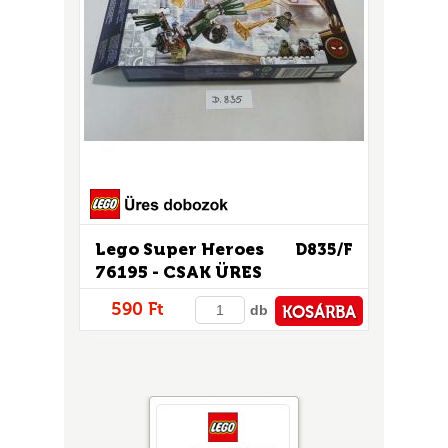
Lego Super Heroes
D835/F
76195 - CSAK ÜRES
DOBOZ!
590 Ft
db
KOSÁRBA
PÉNZTÁRHOZ