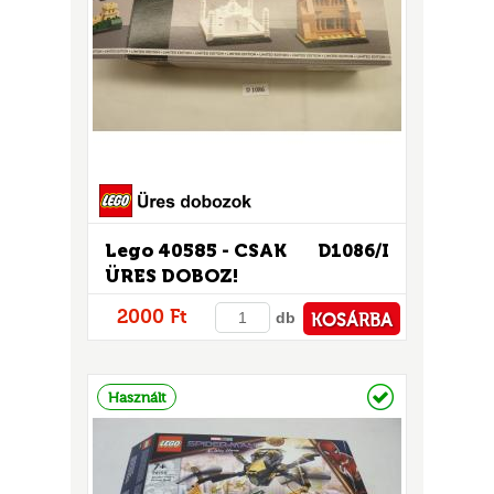
Lego 40585 - CSAK
D1086/I
ÜRES DOBOZ!
2000 Ft
db
KOSÁRBA
PÉNZTÁRHOZ
Raktáron
Használt