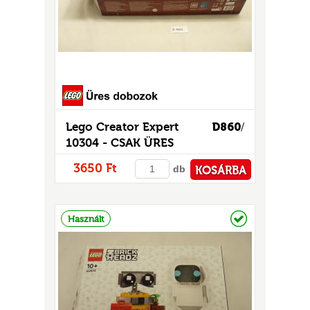
Lego Creator Expert
D860
/
10304 - CSAK ÜRES
UR
DOBOZ!
3650 Ft
db
KOSÁRBA
PÉNZTÁRHOZ
Raktáron
Használt