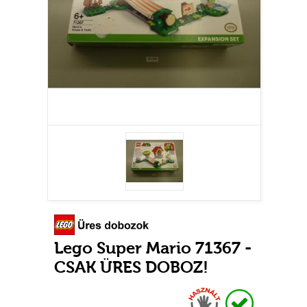
Lego Super Mario 71367 -
CSAK ÜRES DOBOZ!
Használt
Raktáron