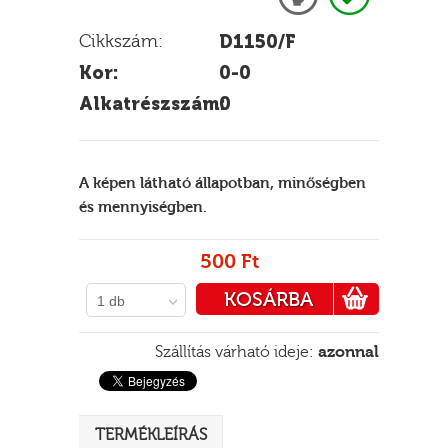
Cikkszám:
D1150/F
Kor:
0-0
E
Alkatrészszám:
0
A képen látható állapotban, minőségben
és mennyiségben.
500 Ft
KOSÁRBA
1 db
PÉNZTÁRHOZ
Szállítás várható ideje:
azonnal
TERMÉKLEÍRÁS