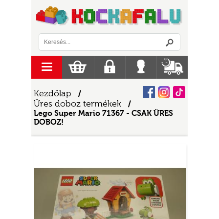
Logó
menu
Kosár
Regisztráció
Belépés
Szállítás
Facebook
Instagram
Tiktok
Kezdőlap
/
Üres doboz termékek
/
Lego Super Mario 71367 - CSAK ÜRES
DOBOZ!