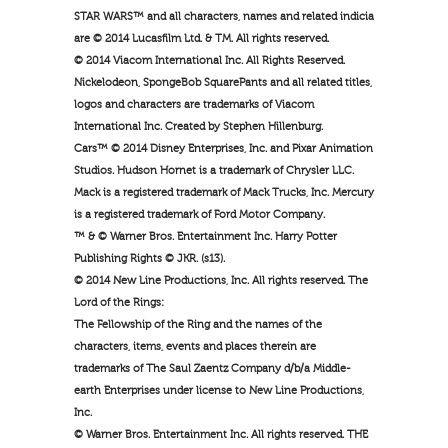
STAR WARS™ and all characters, names and related indicia
are © 2014 Lucasfilm Ltd. & TM. All rights reserved.
© 2014 Viacom International Inc. All Rights Reserved.
Nickelodeon, SpongeBob SquarePants and all related titles,
logos and characters are trademarks of Viacom
International Inc. Created by Stephen Hillenburg.
Cars™ © 2014 Disney Enterprises, Inc. and Pixar Animation
Studios. Hudson Hornet is a trademark of Chrysler LLC.
Mack is a registered trademark of Mack Trucks, Inc. Mercury
is a registered trademark of Ford Motor Company.
™ & © Warner Bros. Entertainment Inc. Harry Potter
Publishing Rights © JKR. (s13).
© 2014 New Line Productions, Inc. All rights reserved. The
Lord of the Rings:
The Fellowship of the Ring and the names of the
characters, items, events and places therein are
trademarks of The Saul Zaentz Company d/b/a Middle-
earth Enterprises under license to New Line Productions,
Inc.
© Warner Bros. Entertainment Inc. All rights reserved. THE