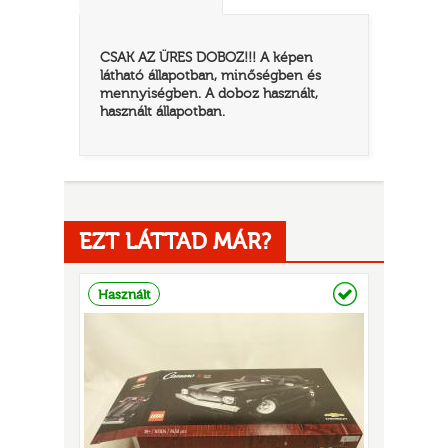
CSAK AZ ÜRES DOBOZ!!! A képen
látható állapotban, minőségben és
mennyiségben. A doboz használt,
használt állapotban.
EZT LÁTTAD MÁR?
TATÓ
Raktáron
Használt
HOG