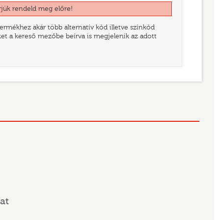
rjük rendeld meg előre!
rmékhez akár több alternatív kód illetve színkód
eket a kereső mezőbe beírva is megjelenik az adott
at