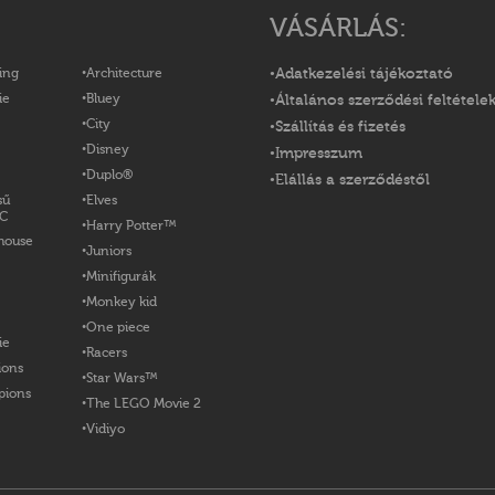
VÁSÁRLÁS:
ing
Architecture
Adatkezelési tájékoztató
ie
Bluey
Általános szerződési feltétele
City
Szállítás és fizetés
Disney
Impresszum
Duplo®
Elállás a szerződéstől
sű
Elves
OC
Harry Potter™
house
Juniors
Minifigurák
Monkey kid
One piece
ie
Racers
ions
Star Wars™
pions
The LEGO Movie 2
Vidiyo