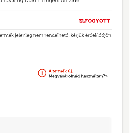
 6 Locking Dual 1 Fingers on Side
ELFOGYOTT
termék jelenleg nem rendelhető, kérjük érdeklődjön.
A termék új.
Megvásárolnád használtan?»