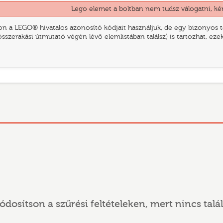
Lego elemet a boltban nem tudsz válogatni, ké
n a LEGO® hivatalos azonosító kódjait használjuk, de egy bizonyos te
összerakási útmutató végén lévő elemlistában találsz) is tartozhat, ez
ódosítson a szűrési feltételeken, mert nincs talál