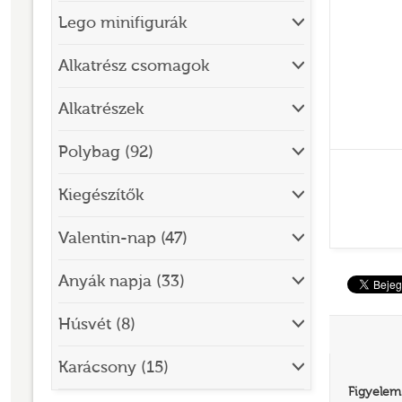
Lego minifigurák
BRICK SKETCHES
BRICKHEADZ
Alkatrész csomagok
CITY
Alkatrészek
CLASSIC
Polybag (92)
CREATOR
Kiegészítők
DESIGNER SET
DISNEY
Valentin-nap (47)
DISNEY PRINCESS
Anyák napja (33)
DOTS
Húsvét (8)
DREAMZZZ
DUPLO®
Karácsony (15)
Figyelem
EDITIONS