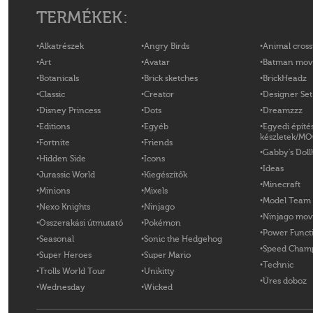
TERMÉKEK:
Alkatrészek
Angry Birds
Animal cross
Art
Avatar
Batman mov
Botanicals
Brick sketches
BrickHeadz
Classic
Creator
Designer Set
Disney Princess
Dots
Dreamzzz
Editions
Egyéb
Egyedi építé
készletek/M
Fortnite
Friends
Gabby's Doll
Hidden Side
Icons
Ideas
Jurassic World
Kiegészítők
Minecraft
Minions
Mixels
Model Team
Nexo Knights
Ninjago
Ninjago mov
Összerakási útmutató
Pokémon
Power Funct
Seasonal
Sonic the Hedgehog
Speed Cham
Super Heroes
Super Mario
Technic
Trolls World Tour
Unikitty
Üres doboz
Wednesday
Wicked