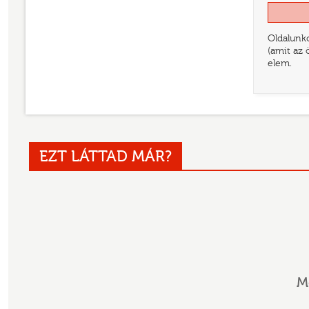
Oldalunko
(amit az 
elem.
EZT LÁTTAD MÁR?
M