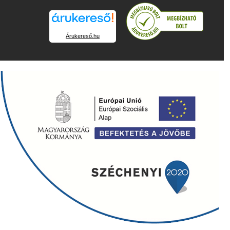
Árukereső.hu