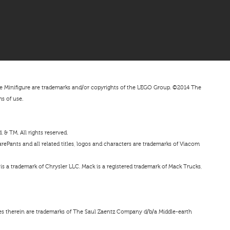
nifigure are trademarks and/or copyrights of the LEGO Group. ©2014 The
ms of use.
& TM. All rights reserved.
ePants and all related titles, logos and characters are trademarks of Viacom
s a trademark of Chrysler LLC. Mack is a registered trademark of Mack Trucks,
ces therein are trademarks of The Saul Zaentz Company d/b/a Middle-earth