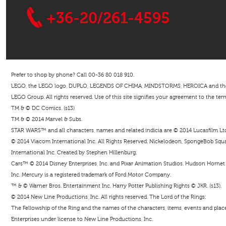
+36-20/261-4595
Prefer to shop by phone? Call 00-36 80 018 910.
LEGO, the LEGO logo, DUPLO, LEGENDS OF CHIMA, MINDSTORMS, HEROICA and the Mi
LEGO Group. All rights reserved. Use of this site signifies your agreement to the ter
TM & © DC Comics. (s13)
TM & © 2014 Marvel & Subs.
STAR WARS™ and all characters, names and related indicia are © 2014 Lucasfilm Ltd. 
© 2014 Viacom International Inc. All Rights Reserved. Nickelodeon, SpongeBob Squar
International Inc. Created by Stephen Hillenburg.
Cars™ © 2014 Disney Enterprises, Inc. and Pixar Animation Studios. Hudson Hornet i
Inc. Mercury is a registered trademark of Ford Motor Company.
™ & © Warner Bros. Entertainment Inc. Harry Potter Publishing Rights © JKR. (s13).
© 2014 New Line Productions, Inc. All rights reserved. The Lord of the Rings:
The Fellowship of the Ring and the names of the characters, items, events and pla
Enterprises under license to New Line Productions, Inc.