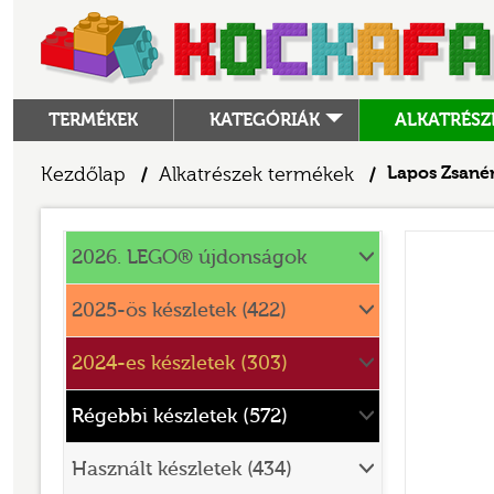
TERMÉKEK
KATEGÓRIÁK
ALKATRÉSZ
ALKATRÉSZEK
Kezdőlap
Alkatrészek termékek
Lapos Zsanér
/
/
ANGRY BIRDS
Alkatrészek
ANIMAL CROSSING
2026. LEGO® újdonságok
ARCHITECTURE
2025-ös készletek (422)
ART
2024-es készletek (303)
AVATAR
BATMAN MOVIE
Régebbi készletek (572)
BLUEY
Használt készletek (434)
BOTANICALS