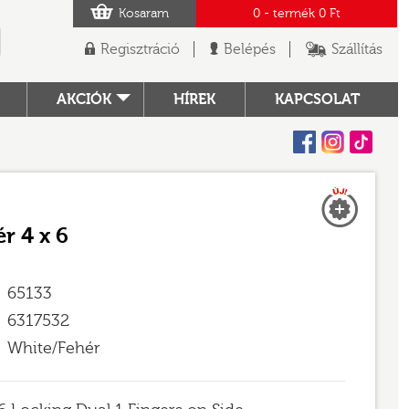
Kosaram
0
- termék
0 Ft
Regisztráció
Belépés
Szállítás
AKCIÓK
HÍREK
KAPCSOLAT
Facebook
Instagram
Tiktok
Új
TÓ
r 4 x 6
65133
6317532
White/Fehér