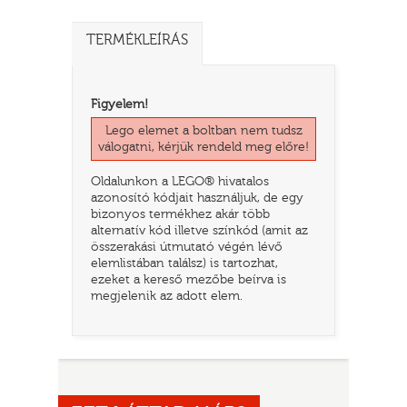
TERMÉKLEÍRÁS
Figyelem!
Lego elemet a boltban nem tudsz
válogatni, kérjük rendeld meg előre!
Oldalunkon a LEGO® hivatalos
azonosító kódjait használjuk, de egy
bizonyos termékhez akár több
alternatív kód illetve színkód (amit az
TATÓ
összerakási útmutató végén lévő
elemlistában találsz) is tartozhat,
ezeket a kereső mezőbe beírva is
megjelenik az adott elem.
HOG