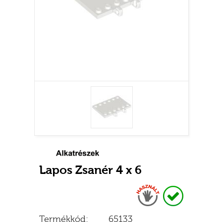
Lapos Zsanér 4 x 6
Használt
Raktáron
Termékkód:
65133