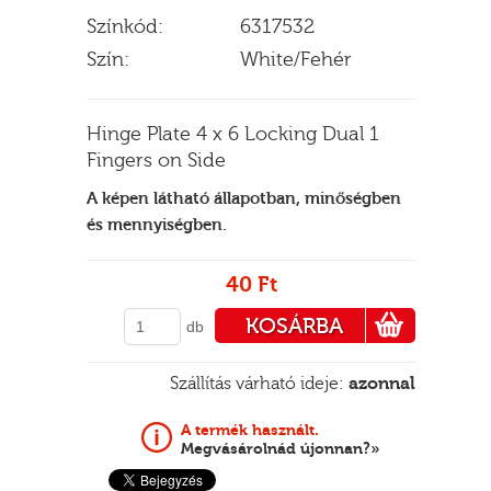
Színkód:
6317532
Szín:
White/Fehér
E
Hinge Plate 4 x 6 Locking Dual 1
Fingers on Side
A képen látható állapotban, minőségben
és mennyiségben.
40 Ft
KOSÁRBA
db
PÉNZTÁRHOZ
Szállítás várható ideje:
azonnal
A termék használt.
Megvásárolnád újonnan?»