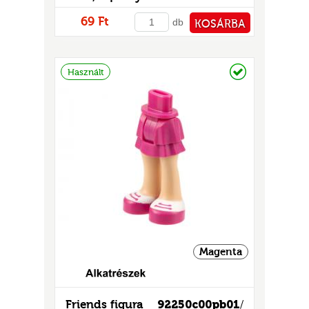
69 Ft
db
KOSÁRBA
PÉNZTÁRHOZ
Raktáron
Használt
Magenta
Friends figura
92250c00pb01
/