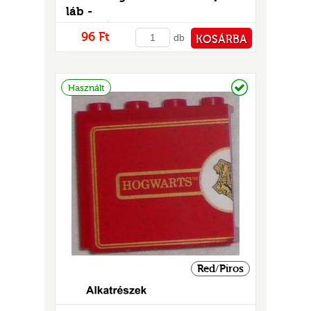
láb -
mintás/matricás
96 Ft
db
KOSÁRBA
PÉNZTÁRHOZ
Raktáron
Használt
Red/Piros