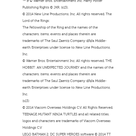
™ & © Warner Bros. Entertainment Inc. Harry Potter
Publishing Rights © JKR. (s13).
© 2014 New Line Productions, Inc. All rights reserved. The
Lord of the Rings:
The Fellowship of the Ring and the names of the
characters, items, events and places therein are
trademarks of The Saul Zaentz Company d/b/a Middle-
earth Enterprises under license to New Line Productions,
Inc.
© Warner Bros. Entertainment Inc. All rights reserved. THE
HOBBIT: AN UNEXPECTED JOURNEY and the names of the
characters, items, events and places therein are
trademarks of The Saul Zaentz Company d/b/a Middle-
earth Enterprises under license to New Line Productions,
Inc.
(s13)
© 2014 Viacom Overseas Holdings C.V. All Rights Reserved.
TEENAGE MUTANT NINJA TURTLES and all related titles,
logos and characters are trademarks of Viacom Overseas
Holdings C.V
LEGO BATMAN 2: DC SUPER HEROES software © 2014 TT