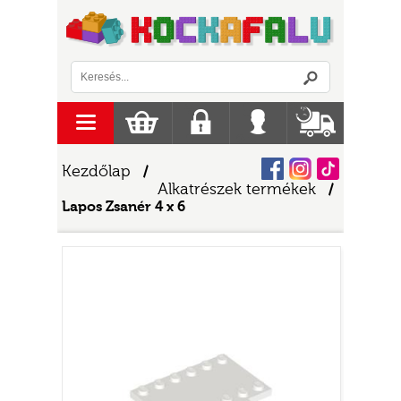
Logó
menu
Kosár
Regisztráció
Belépés
Szállítás
Facebook
Instagram
Tiktok
Kezdőlap
/
Alkatrészek termékek
/
Lapos Zsanér 4 x 6