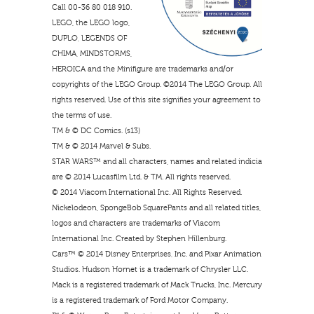
Call 00-36 80 018 910.
LEGO, the LEGO logo,
DUPLO, LEGENDS OF
CHIMA, MINDSTORMS,
HEROICA and the Minifigure are trademarks and/or
copyrights of the LEGO Group. ©2014 The LEGO Group. All
rights reserved. Use of this site signifies your agreement to
the terms of use.
TM & © DC Comics. (s13)
TM & © 2014 Marvel & Subs.
STAR WARS™ and all characters, names and related indicia
are © 2014 Lucasfilm Ltd. & TM. All rights reserved.
© 2014 Viacom International Inc. All Rights Reserved.
Nickelodeon, SpongeBob SquarePants and all related titles,
logos and characters are trademarks of Viacom
International Inc. Created by Stephen Hillenburg.
Cars™ © 2014 Disney Enterprises, Inc. and Pixar Animation
Studios. Hudson Hornet is a trademark of Chrysler LLC.
Mack is a registered trademark of Mack Trucks, Inc. Mercury
is a registered trademark of Ford Motor Company.