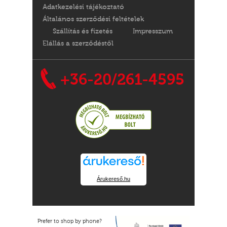
Adatkezelési tájékoztató
Általános szerződési feltételek
Szállítás és fizetés
Impresszum
Elállás a szerződéstől
+36-20/261-4595
Árukereső.hu
Prefer to shop by phone?