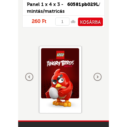
Panel 1 x 4 x 3 -
60581pb029L
/
mintás/matricás
260 Ft
db
KOSÁRBA
PÉNZTÁRHOZ
Előző
következő