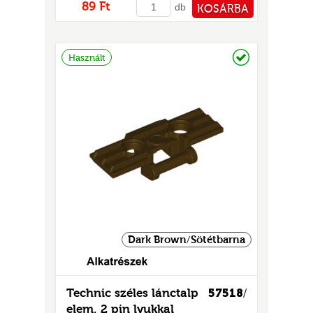
GOK
89 Ft
db
KOSÁRBA
2)
PÉNZTÁRHOZ
S
Raktáron
Használt
GOK
Dark Brown/Sötétbarna
Technic széles lánctalp
57518
/
elem, 2 pin lyukkal