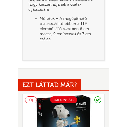
hogy készen álljanak a csaták
eljátszására.
Méretek – A megépíthető
csapatszállító ebben a 119
elemből álló szettben 6 cm
magas, 9 cm hosszú és 7 cm
széles
UR
EZT LÁTTAD MÁR?
Raktáron
Új
ÚJDONSÁG