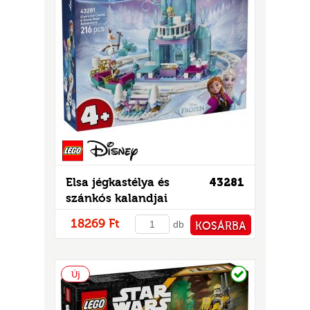
Elsa jégkastélya és
43281
szánkós kalandjai
18269 Ft
db
KOSÁRBA
PÉNZTÁRHOZ
Raktáron
Új