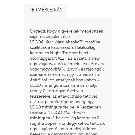
TERMÉKLEÍRÁS
Engedd, hogy a gyerekek megépítsék
saját osztagukat, és a
LEGO®
Star Wars
: Ahsoka™ csatáiba
szállítsák a katonákat a Halálcsillag
katona és Night Trooper harci
csomaggal (75412). Ez a szett, amely
egy vagány, apró ajándék lehet 6 éves
vagy nagyobbfiúk, lányok és rajongók
számára, tartalmaz egy csapatszállító
TATÓ
építőjátékot, amelynek hátuljában 4
LEGO minifigura számára van hely,
amely 2 korongvetővel van
felszerelve, az eltávolítható tetővel
ellátott pilótafülkéjébe pedig egy
LEGO minifigura fér be. A készletben
található 4 LEGO
Star Wars
™
minifigura (2 halálcsillag katona és 2
night trooper) mindegyikéhez tartozik
HOG
egy sugárvető, amit melléjük lehet
helyezni a csapatszállító hátuljában,