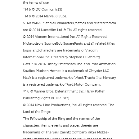
the terms of use.
TM & © DC Comics. (s13)
TM & © 2014 Marvel & Subs.
STAR WARS™ and all characters, names and related indicia
are © 2014 Lucasfilm Ltd. & TM. All rights reserved.
© 2014 Viacom International Inc. All Rights Reserved.
Nickelodeon, SpongeBob SquarePants and all related titles,
logos and characters are trademarks of Viacom
International Inc. Created by Stephen Hillenburg.
Cars™ © 2014 Disney Enterprises, Inc. and Pixar Animation
Studios. Hudson Hornet is a trademark of Chrysler LLC.
Mack is a registered trademark of Mack Trucks, Inc. Mercury
is a registered trademark of Ford Motor Company.
™ & © Warner Bros. Entertainment Inc. Harry Potter
Publishing Rights © JKR. (s13).
© 2014 New Line Productions, Inc. All rights reserved. The
Lord of the Rings:
The Fellowship of the Ring and the names of the
characters, items, events and places therein are
trademarks of The Saul Zaentz Company d/b/a Middle-