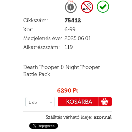
Cikkszám:
75412
E
Kor:
6-99
Megjelenés éve:
2025.06.01.
Alkatrészszám:
119
Death Trooper & Night Trooper
Battle Pack
6290 Ft
KOSÁRBA
1 db
PÉNZTÁRHOZ
Szállítás várható ideje:
azonnal