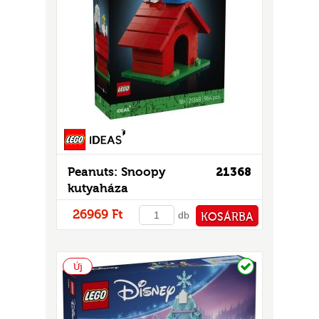
GOK
2)
S
Peanuts: Snoopy
21368
GOK
kutyaháza
26969 Ft
db
KOSÁRBA
PÉNZTÁRHOZ
Raktáron
Új