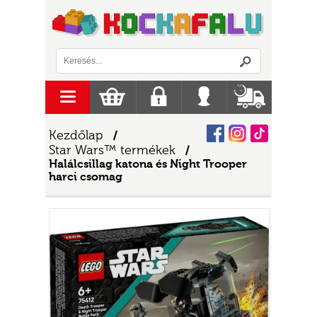
Logó
menu
Kosár
Regisztráció
Belépés
Szállítás
Facebook
Instagram
Tiktok
Kezdőlap
/
Star Wars™ termékek
/
Halálcsillag katona és Night Trooper
harci csomag