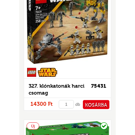
327. klónkatonák harci
75431
csomag
14300 Ft
db
KOSÁRBA
PÉNZTÁRHOZ
Raktáron
Új