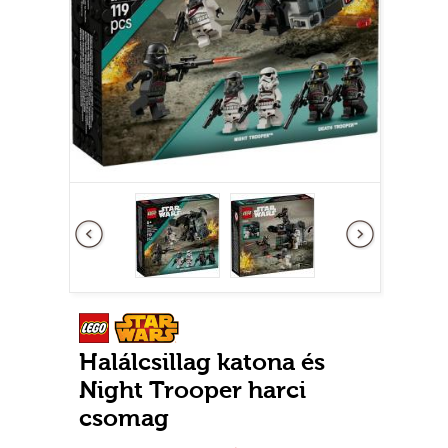
Előző
következő
Halálcsillag katona és
Night Trooper harci
csomag
Új
0-3 nem adható
Raktáron