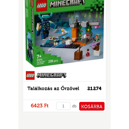
Találkozás az Őrzővel
21274
6423 Ft
db
KOSÁRBA
PÉNZTÁRHOZ