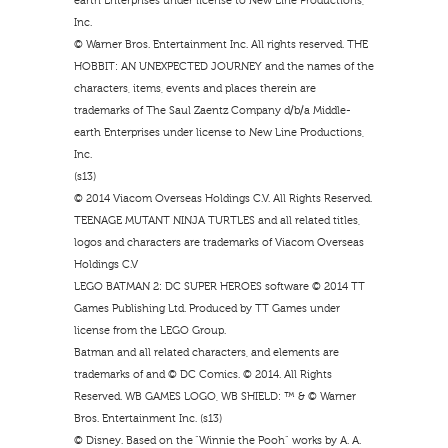
earth Enterprises under license to New Line Productions,
Inc.
© Warner Bros. Entertainment Inc. All rights reserved. THE
HOBBIT: AN UNEXPECTED JOURNEY and the names of the
characters, items, events and places therein are
trademarks of The Saul Zaentz Company d/b/a Middle-
earth Enterprises under license to New Line Productions,
Inc.
(s13)
© 2014 Viacom Overseas Holdings C.V. All Rights Reserved.
TEENAGE MUTANT NINJA TURTLES and all related titles,
logos and characters are trademarks of Viacom Overseas
Holdings C.V
LEGO BATMAN 2: DC SUPER HEROES software © 2014 TT
Games Publishing Ltd. Produced by TT Games under
license from the LEGO Group.
Batman and all related characters, and elements are
trademarks of and © DC Comics. © 2014. All Rights
Reserved. WB GAMES LOGO, WB SHIELD: ™ & © Warner
Bros. Entertainment Inc. (s13)
© Disney. Based on the “Winnie the Pooh” works by A. A.