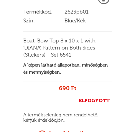
Termékkód:
2623pb01
Szín:
Blue/Kék
E
Boat, Bow Top 8 x 10 x 1 with
'DIANA' Pattern on Both Sides
(Stickers) - Set 6541
A képen látható állapotban, minőségben
és mennyiségben.
690 Ft
ELFOGYOTT
A termék jelenleg nem rendelhető,
kérjük érdeklődjön.