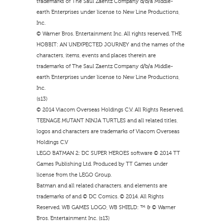
trademarks of The Saul Zaentz Company d/b/a Middle-
earth Enterprises under license to New Line Productions,
Inc.
© Warner Bros. Entertainment Inc. All rights reserved. THE
HOBBIT: AN UNEXPECTED JOURNEY and the names of the
characters, items, events and places therein are
trademarks of The Saul Zaentz Company d/b/a Middle-
earth Enterprises under license to New Line Productions,
Inc.
(s13)
© 2014 Viacom Overseas Holdings C.V. All Rights Reserved.
TEENAGE MUTANT NINJA TURTLES and all related titles,
logos and characters are trademarks of Viacom Overseas
Holdings C.V
LEGO BATMAN 2: DC SUPER HEROES software © 2014 TT
Games Publishing Ltd. Produced by TT Games under
license from the LEGO Group.
Batman and all related characters, and elements are
trademarks of and © DC Comics. © 2014. All Rights
Reserved. WB GAMES LOGO, WB SHIELD: ™ & © Warner
Bros. Entertainment Inc. (s13)