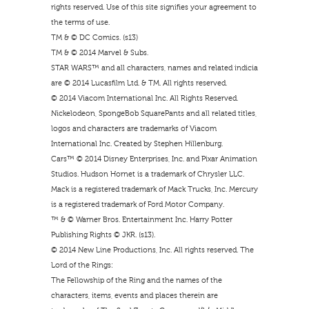
rights reserved. Use of this site signifies your agreement to
the terms of use.
TM & © DC Comics. (s13)
TM & © 2014 Marvel & Subs.
STAR WARS™ and all characters, names and related indicia
are © 2014 Lucasfilm Ltd. & TM. All rights reserved.
© 2014 Viacom International Inc. All Rights Reserved.
Nickelodeon, SpongeBob SquarePants and all related titles,
logos and characters are trademarks of Viacom
International Inc. Created by Stephen Hillenburg.
Cars™ © 2014 Disney Enterprises, Inc. and Pixar Animation
Studios. Hudson Hornet is a trademark of Chrysler LLC.
Mack is a registered trademark of Mack Trucks, Inc. Mercury
is a registered trademark of Ford Motor Company.
™ & © Warner Bros. Entertainment Inc. Harry Potter
Publishing Rights © JKR. (s13).
© 2014 New Line Productions, Inc. All rights reserved. The
Lord of the Rings:
The Fellowship of the Ring and the names of the
characters, items, events and places therein are