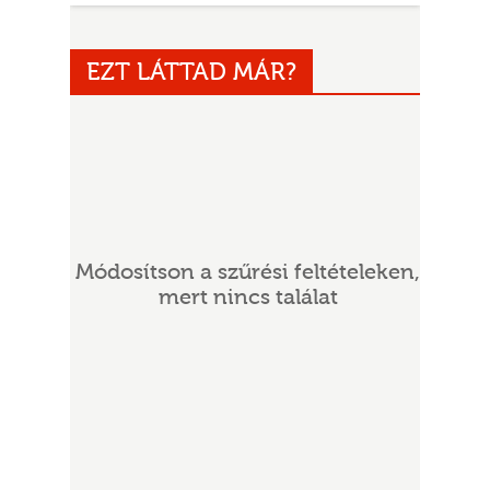
EZT LÁTTAD MÁR?
UR
Módosítson a szűrési feltételeken,
mert nincs találat