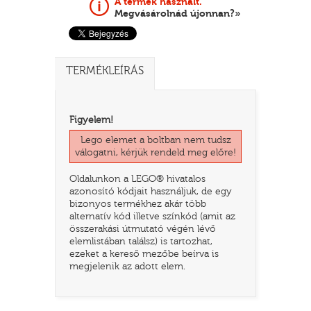
A termék használt.
Megvásárolnád újonnan?»
TERMÉKLEÍRÁS
Figyelem!
Lego elemet a boltban nem tudsz
válogatni, kérjük rendeld meg előre!
TATÓ
Oldalunkon a LEGO® hivatalos
azonosító kódjait használjuk, de egy
bizonyos termékhez akár több
alternatív kód illetve színkód (amit az
összerakási útmutató végén lévő
elemlistában találsz) is tartozhat,
ezeket a kereső mezőbe beírva is
megjelenik az adott elem.
HOG