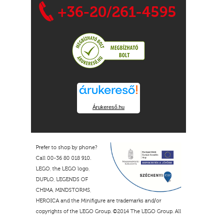
+36-20/261-4595
Árukereső.hu
Prefer to shop by phone?
Call 00-36 80 018 910.
LEGO, the LEGO logo,
DUPLO, LEGENDS OF
CHIMA, MINDSTORMS,
HEROICA and the Minifigure are trademarks and/or
copyrights of the LEGO Group. ©2014 The LEGO Group. All