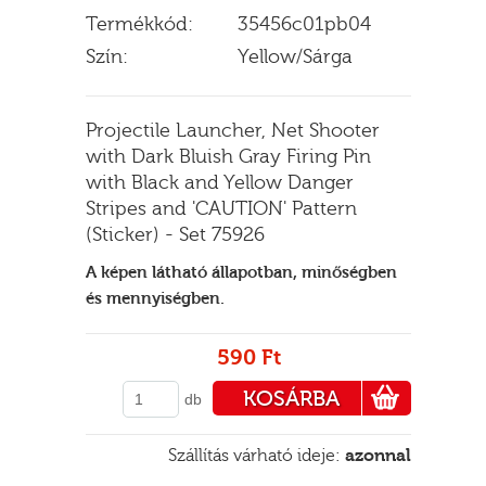
Termékkód:
35456c01pb04
Szín:
Yellow/Sárga
E
Projectile Launcher, Net Shooter
with Dark Bluish Gray Firing Pin
with Black and Yellow Danger
Stripes and 'CAUTION' Pattern
(Sticker) - Set 75926
A képen látható állapotban, minőségben
és mennyiségben.
590 Ft
KOSÁRBA
db
PÉNZTÁRHOZ
Szállítás várható ideje:
azonnal