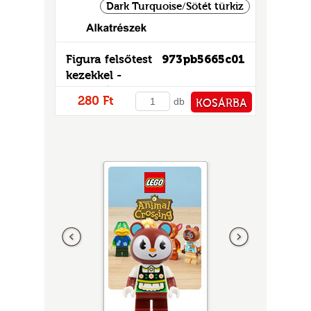
Dark Turquoise/Sötét türkiz
Figura felsőtest
973pb5665c01
kezekkel -
mintás/matricás
280 Ft
db
KOSÁRBA
PÉNZTÁRHOZ
Előző
következő