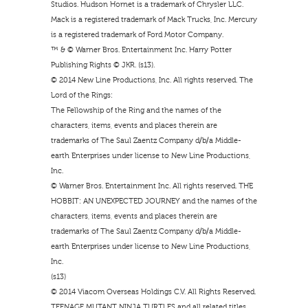
Studios. Hudson Hornet is a trademark of Chrysler LLC.
Mack is a registered trademark of Mack Trucks, Inc. Mercury
is a registered trademark of Ford Motor Company.
™ & © Warner Bros. Entertainment Inc. Harry Potter
Publishing Rights © JKR. (s13).
© 2014 New Line Productions, Inc. All rights reserved. The
Lord of the Rings:
The Fellowship of the Ring and the names of the
characters, items, events and places therein are
trademarks of The Saul Zaentz Company d/b/a Middle-
earth Enterprises under license to New Line Productions,
Inc.
© Warner Bros. Entertainment Inc. All rights reserved. THE
HOBBIT: AN UNEXPECTED JOURNEY and the names of the
characters, items, events and places therein are
trademarks of The Saul Zaentz Company d/b/a Middle-
earth Enterprises under license to New Line Productions,
Inc.
(s13)
© 2014 Viacom Overseas Holdings C.V. All Rights Reserved.
TEENAGE MUTANT NINJA TURTLES and all related titles,