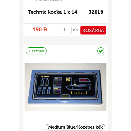
Technic kocka 1 x 14
32018
190 Ft
db
KOSÁRBA
PÉNZTÁRHOZ
Raktáron
Használt
Medium Blue/Közepes kék