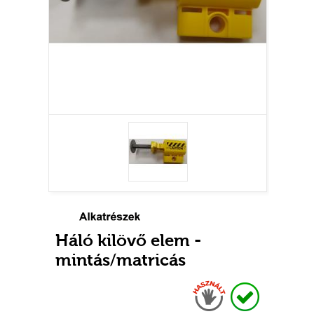
Háló kilövő elem -
mintás/matricás
Használt
Raktáron