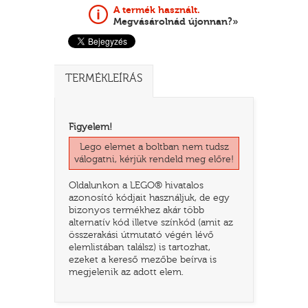
A termék használt.
Megvásárolnád újonnan?»
TERMÉKLEÍRÁS
Figyelem!
Lego elemet a boltban nem tudsz
válogatni, kérjük rendeld meg előre!
TATÓ
Oldalunkon a LEGO® hivatalos
azonosító kódjait használjuk, de egy
bizonyos termékhez akár több
alternatív kód illetve színkód (amit az
összerakási útmutató végén lévő
elemlistában találsz) is tartozhat,
ezeket a kereső mezőbe beírva is
megjelenik az adott elem.
HOG