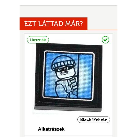
EZT LÁTTAD MÁR?
Raktáron
Használt
UR
Black/Fekete