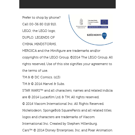
Prefer to shop by phone?
Call 00-36 80 018 910.
LEGO, the LEGO logo,
DUPLO, LEGENDS OF
CHIMA, MINDSTORMS,
HEROICA and the Minifigure are trademarks and/or
copyrights of the LEGO Group. ©2014 The LEGO Group. All
rights reserved. Use of this site signifies your agreement to
the terms of use.
TM & © DC Comics. (s13)
TM & © 2014 Marvel & Subs.
STAR WARS™ and all characters, names and related indicia
are © 2014 Lucasfilm Ltd. & TM. All rights reserved.
© 2014 Viacom International Inc. All Rights Reserved.
Nickelodeon, SpongeBob SquarePants and all related titles,
logos and characters are trademarks of Viacom
International Inc. Created by Stephen Hillenburg.
Cars™ © 2014 Disney Enterprises, Inc. and Pixar Animation