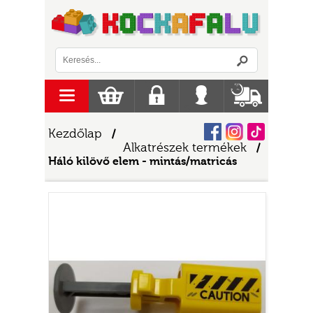
Logó
menu
Kosár
Regisztráció
Belépés
Szállítás
Facebook
Instagram
Tiktok
Kezdőlap
/
Alkatrészek termékek
/
Háló kilövő elem - mintás/matricás