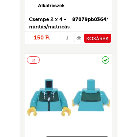
Csempe 2 x 4 -
87079pb0364
/
mintás/matricás
150 Ft
db
KOSÁRBA
PÉNZTÁRHOZ
Raktáron
Új