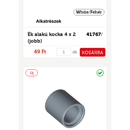
GOK
2)
White/Fehér
S
Ék alakú kocka 4 x 2
41767
/
(jobb)
49 Ft
db
KOSÁRBA
PÉNZTÁRHOZ
Raktáron
Új
GOK