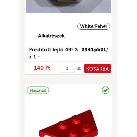
White/Fehér
Fordított lejtő 45° 3
2341pb01
/
x 1 -
mintás/matricás
140 Ft
db
KOSÁRBA
PÉNZTÁRHOZ
Raktáron
Használt