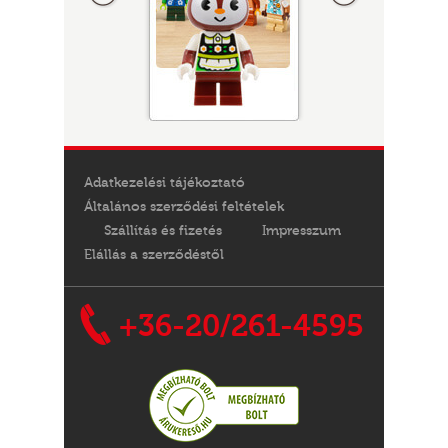
Adatkezelési tájékoztató
Általános szerződési feltételek
Szállítás és fizetés
Impresszum
Elállás a szerződéstől
+36-20/261-4595