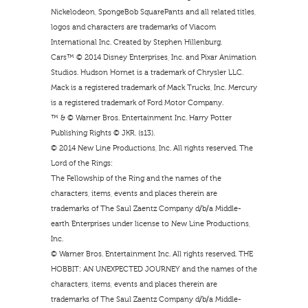
Nickelodeon, SpongeBob SquarePants and all related titles,
logos and characters are trademarks of Viacom
International Inc. Created by Stephen Hillenburg.
Cars™ © 2014 Disney Enterprises, Inc. and Pixar Animation
Studios. Hudson Hornet is a trademark of Chrysler LLC.
Mack is a registered trademark of Mack Trucks, Inc. Mercury
is a registered trademark of Ford Motor Company.
™ & © Warner Bros. Entertainment Inc. Harry Potter
Publishing Rights © JKR. (s13).
© 2014 New Line Productions, Inc. All rights reserved. The
Lord of the Rings:
The Fellowship of the Ring and the names of the
characters, items, events and places therein are
trademarks of The Saul Zaentz Company d/b/a Middle-
earth Enterprises under license to New Line Productions,
Inc.
© Warner Bros. Entertainment Inc. All rights reserved. THE
HOBBIT: AN UNEXPECTED JOURNEY and the names of the
characters, items, events and places therein are
trademarks of The Saul Zaentz Company d/b/a Middle-