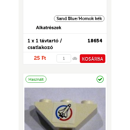
Sand Blue/Homok kék
1 x 1 távtartó /
18654
csatlakozó
25 Ft
db
KOSÁRBA
PÉNZTÁRHOZ
Raktáron
Használt