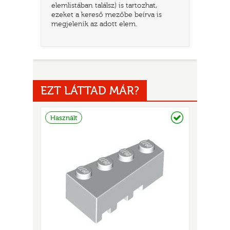
elemlistában találsz) is tartozhat,
ezeket a kereső mezőbe beírva is
megjelenik az adott elem.
EZT LÁTTAD MÁR?
UR
Raktáron
Használt