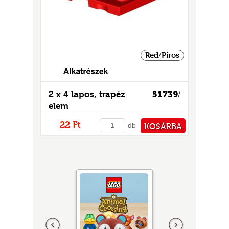
Red/Piros
2 x 4 lapos, trapéz
51739
/
elem
22 Ft
db
KOSÁRBA
PÉNZTÁRHOZ
Előző
következő