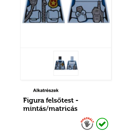
Figura felsőtest -
mintás/matricás
Használt
Raktáron