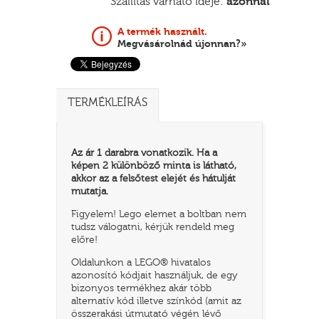
Szállítás várható ideje:
azonnal
A termék használt.
Megvásárolnád újonnan?»
TERMÉKLEÍRÁS
Az ár 1 darabra vonatkozik. Ha a
képen 2 különböző minta is látható,
akkor az a felsőtest elejét és hátulját
TATÓ
mutatja.
Figyelem! Lego elemet a boltban nem
tudsz válogatni, kérjük rendeld meg
előre!
Oldalunkon a LEGO® hivatalos
azonosító kódjait használjuk, de egy
bizonyos termékhez akár több
alternatív kód illetve színkód (amit az
HOG
összerakási útmutató végén lévő