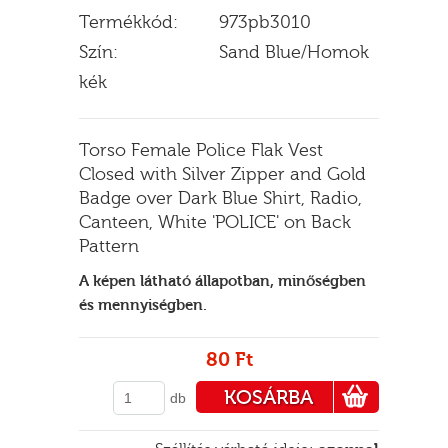
Termékkód:
973pb3010
Szín:
Sand Blue/Homok
kék
E
Torso Female Police Flak Vest
Closed with Silver Zipper and Gold
Badge over Dark Blue Shirt, Radio,
Canteen, White 'POLICE' on Back
Pattern
A képen látható állapotban, minőségben
és mennyiségben.
80 Ft
KOSÁRBA
db
PÉNZTÁRHOZ