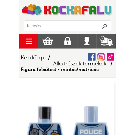
Logó
menu
Kosár
Regisztráció
Belépés
Szállítás
Facebook
Instagram
Tiktok
Kezdőlap
/
Alkatrészek termékek
/
Figura felsőtest - mintás/matricás