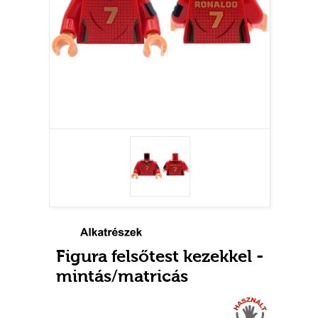
Figura felsőtest kezekkel -
mintás/matricás
Használt