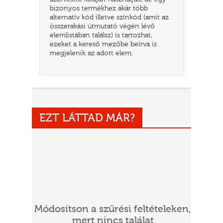
bizonyos termékhez akár több
alternatív kód illetve színkód (amit az
összerakási útmutató végén lévő
elemlistában találsz) is tartozhat,
ezeket a kereső mezőbe beírva is
megjelenik az adott elem.
UR
EZT LÁTTAD MÁR?
Módosítson a szűrési feltételeken,
mert nincs találat