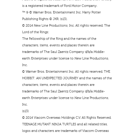
is a registered trademark of Ford Motor Company.
™ & © Warner Bros. Entertainment Inc. Harry Potter
Publishing Rights © JKR. (s13).
© 2014 New Line Productions, Inc. All rights reserved. The
Lord of the Rings:
The Fellowship of the Ring and the names of the
characters, items, events and places therein are
trademarks of The Saul Zaentz Company d/b/a Middle-
earth Enterprises under license to New Line Productions,
Inc.
© Warner Bros. Entertainment Inc. All rights reserved. THE
HOBBIT: AN UNEXPECTED JOURNEY and the names of the
characters, items, events and places therein are
trademarks of The Saul Zaentz Company d/b/a Middle-
earth Enterprises under license to New Line Productions,
Inc.
(s13)
© 2014 Viacom Overseas Holdings C.V. All Rights Reserved.
TEENAGE MUTANT NINJA TURTLES and all related titles,
logos and characters are trademarks of Viacom Overseas