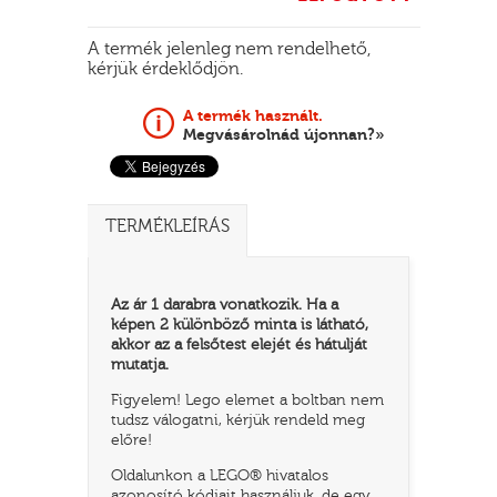
A termék jelenleg nem rendelhető,
kérjük érdeklődjön.
A termék használt.
Megvásárolnád újonnan?»
TERMÉKLEÍRÁS
TATÓ
Az ár 1 darabra vonatkozik. Ha a
képen 2 különböző minta is látható,
akkor az a felsőtest elejét és hátulját
mutatja.
Figyelem! Lego elemet a boltban nem
tudsz válogatni, kérjük rendeld meg
előre!
HOG
Oldalunkon a LEGO® hivatalos
azonosító kódjait használjuk, de egy