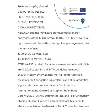
Prefer to shop by phone?
Call 00-36 80 018 910.
LEGO, the LEGO logo,
DUPLO, LEGENDS OF
CHIMA, MINDSTORMS,
HEROICA and the Minifigure are trademarks and/or
copyrights of the LEGO Group. ©2014 The LEGO Group. All
rights reserved. Use of this site signifies your agreement to
the terms of use.
TM & © DC Comics. (s13)
TM & © 2014 Marvel & Subs.
STAR WARS™ and all characters, names and related indicia
are © 2014 Lucasfilm Ltd. & TM. All rights reserved.
© 2014 Viacom International Inc. All Rights Reserved.
Nickelodeon, SpongeBob SquarePants and all related titles,
logos and characters are trademarks of Viacom
International Inc. Created by Stephen Hillenburg.
Cars™ © 2014 Disney Enterprises, Inc. and Pixar Animation
Studios. Hudson Hornet is a trademark of Chrysler LLC.
Mack is a registered trademark of Mack Trucks, Inc. Mercury