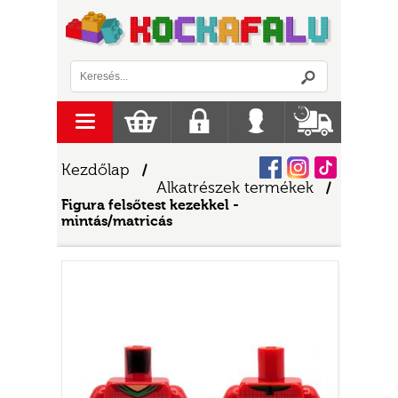
Logó
menu
Kosár
Regisztráció
Belépés
Szállítás
Facebook
Instagram
Tiktok
Kezdőlap
/
Alkatrészek termékek
/
Figura felsőtest kezekkel -
mintás/matricás