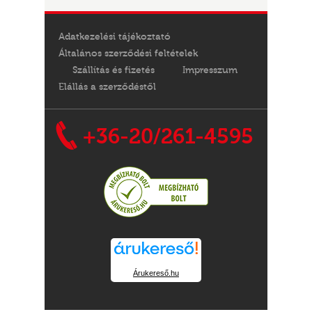
Adatkezelési tájékoztató
Általános szerződési feltételek
Szállítás és fizetés
Impresszum
Elállás a szerződéstől
+36-20/261-4595
Árukereső.hu