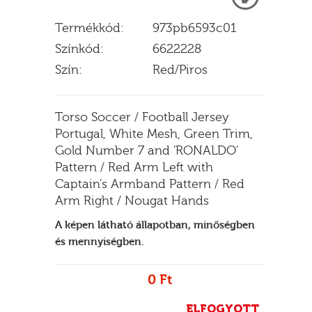
Termékkód:
973pb6593c01
Színkód:
6622228
E
Szín:
Red/Piros
Torso Soccer / Football Jersey
Portugal, White Mesh, Green Trim,
Gold Number 7 and 'RONALDO'
Pattern / Red Arm Left with
Captain's Armband Pattern / Red
Arm Right / Nougat Hands
A képen látható állapotban, minőségben
és mennyiségben.
0 Ft
ELFOGYOTT