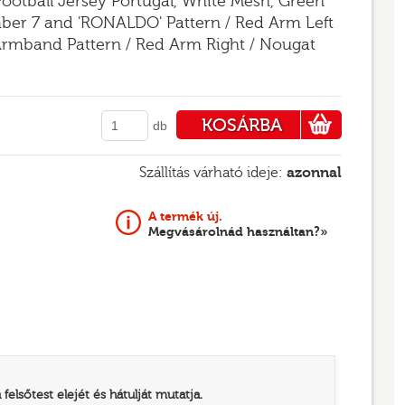
Football Jersey Portugal, White Mesh, Green
ber 7 and 'RONALDO' Pattern / Red Arm Left
Armband Pattern / Red Arm Right / Nougat
KOSÁRBA
db
PÉNZTÁRHOZ
Szállítás várható ideje:
azonnal
A termék új.
Megvásárolnád használtan?»
elsőtest elejét és hátulját mutatja.