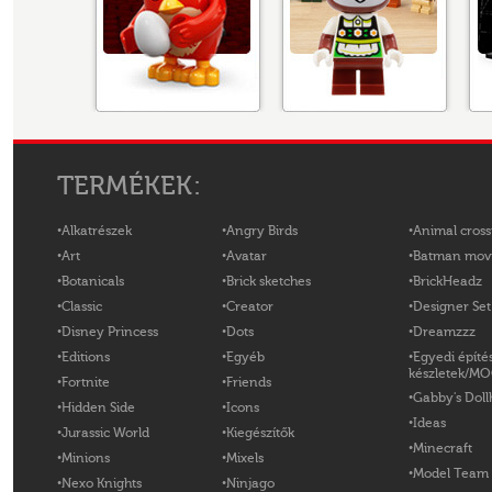
TERMÉKEK:
Alkatrészek
Angry Birds
Animal cross
Art
Avatar
Batman mov
Botanicals
Brick sketches
BrickHeadz
Classic
Creator
Designer Set
Disney Princess
Dots
Dreamzzz
Editions
Egyéb
Egyedi építé
készletek/M
Fortnite
Friends
Gabby's Doll
Hidden Side
Icons
Ideas
Jurassic World
Kiegészítők
Minecraft
Minions
Mixels
Model Team
Nexo Knights
Ninjago