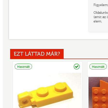
Figyelem!
Oldalunko
(amit az 
elem.
EZT LÁTTAD MÁR?
Raktáron
Használt
Használt