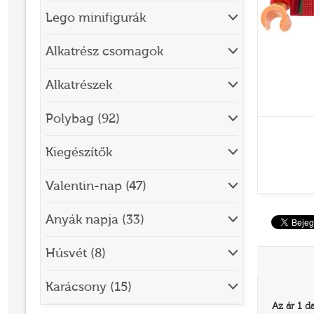
Lego minifigurák
BRICK SKETCHES
BRICKHEADZ
Alkatrész csomagok
CITY
Alkatrészek
CLASSIC
Polybag (92)
CREATOR
Kiegészítők
DESIGNER SET
DISNEY
Valentin-nap (47)
DISNEY PRINCESS
Anyák napja (33)
DOTS
Húsvét (8)
DREAMZZZ
DUPLO®
Karácsony (15)
Az ár 1 d
EDITIONS