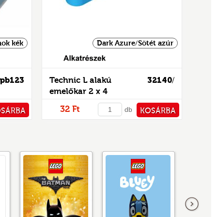
ok kék
Dark Azure/Sötét azúr
pb123
Technic L alakú
32140
/
emelőkar 2 x 4
32 Ft
db
OSÁRBA
KOSÁRBA
TÁRHOZ
PÉNZTÁRHOZ
következő