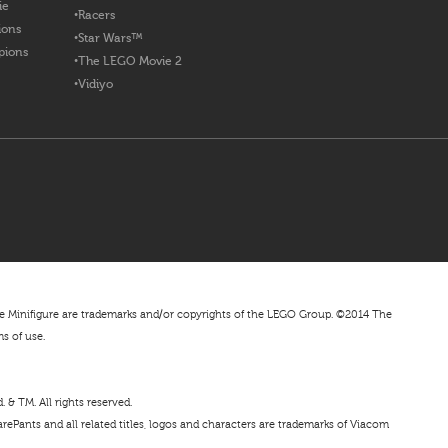
ie
Racers
ions
Star Wars™
pions
The LEGO Movie 2
Vidiyo
nifigure are trademarks and/or copyrights of the LEGO Group. ©2014 The
ms of use.
& TM. All rights reserved.
ePants and all related titles, logos and characters are trademarks of Viacom