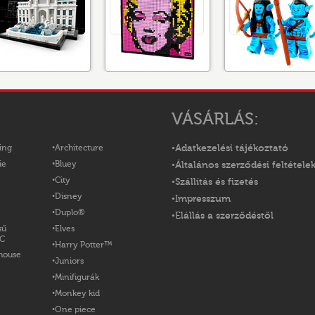
VÁSÁRLÁS:
ing
Architecture
Adatkezelési tájékoztató
ie
Bluey
Általános szerződési feltétele
City
Szállítás és fizetés
Disney
Impresszum
Duplo®
Elállás a szerződéstől
sű
Elves
OC
Harry Potter™
house
Juniors
Minifigurák
Monkey kid
One piece