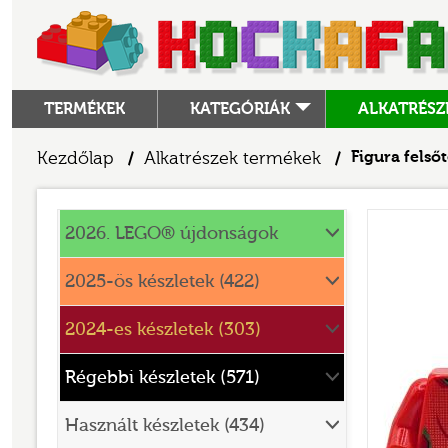
TERMÉKEK
KATEGÓRIÁK
ALKATRÉSZ
ALKATRÉSZEK
Kezdőlap
Alkatrészek termékek
Figura felső
/
/
ANGRY BIRDS
Alkatrészek
ANIMAL CROSSING
2026. LEGO® újdonságok
ARCHITECTURE
2025-ös készletek (422)
ART
2024-es készletek (303)
AVATAR
BATMAN MOVIE
Régebbi készletek (571)
BLUEY
Használt készletek (434)
BOTANICALS