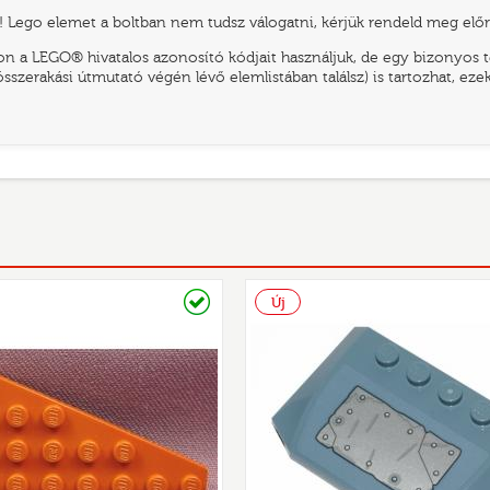
 Lego elemet a boltban nem tudsz válogatni, kérjük rendeld meg előr
n a LEGO® hivatalos azonosító kódjait használjuk, de egy bizonyos te
összerakási útmutató végén lévő elemlistában találsz) is tartozhat, ez
Raktáron
Új