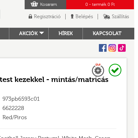
Kosaram
0
- termék
0 Ft
Regisztráció
Belépés
Szállítás
AKCIÓK
HÍREK
KAPCSOLAT
Facebook
Instagram
Tiktok
Új
Raktáron
TÓ
őtest kezekkel - mintás/matricás
973pb6593c01
6622228
Red/Piros