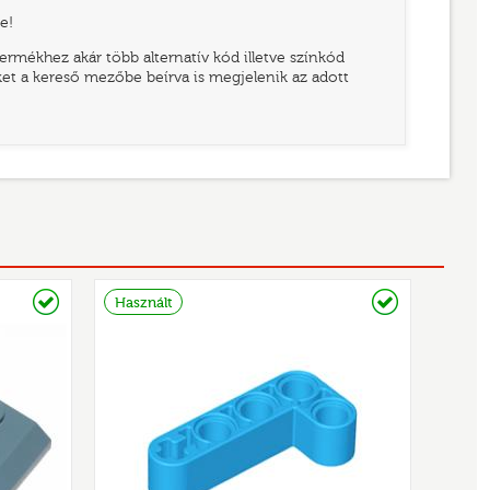
e!
rmékhez akár több alternatív kód illetve színkód
eket a kereső mezőbe beírva is megjelenik az adott
Raktáron
Raktáron
Használt