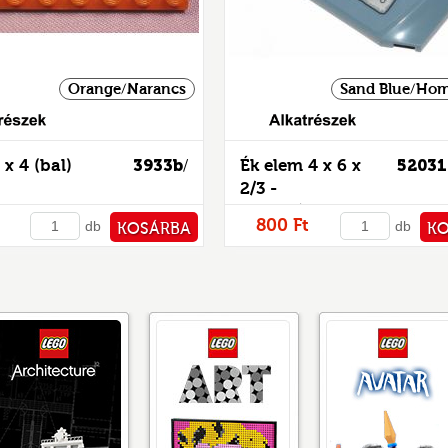
Orange/Narancs
Sand Blue/Hom
Alkatrészek
 x 4 (bal)
3933b
Ék elem 4 x 6 x
52031
/
2/3 -
mintás/matricás
800 Ft
db
db
KOSÁRBA
K
PÉNZTÁRHOZ
PÉNZ