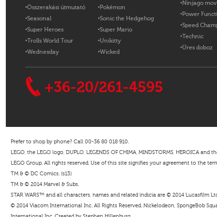
Ninjago mov
Összerakási útmutató
Pokémon
Power Funct
Seasonal
Sonic the Hedgehog
Speed Cham
Super Heroes
Super Mario
Technic
Trolls World Tour
Unikitty
Üres doboz
Wednesday
Wicked
+36-20/261-4595
Prefer to shop by phone? Call 00-36 80 018 910.
LEGO, the LEGO logo, DUPLO, LEGENDS OF CHIMA, MINDSTORMS, HEROICA and the Mi
LEGO Group. All rights reserved. Use of this site signifies your agreement to the ter
TM & © DC Comics. (s13)
TM & © 2014 Marvel & Subs.
STAR WARS™ and all characters, names and related indicia are © 2014 Lucasfilm Ltd. 
© 2014 Viacom International Inc. All Rights Reserved. Nickelodeon, SpongeBob Squar
International Inc. Created by Stephen Hillenburg.