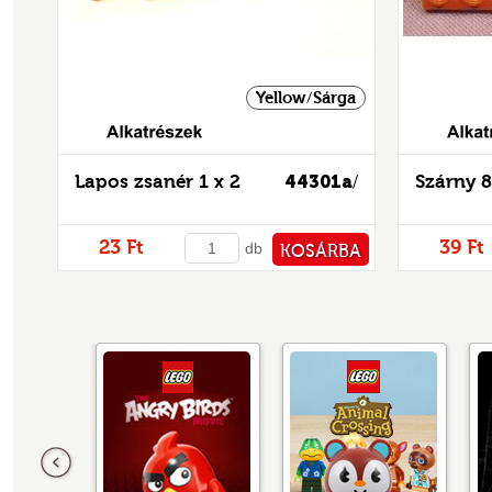
Yellow/Sárga
Alkatrészek
Lapos zsanér 1 x 2
44301a
Szárny 8
/
23 Ft
39 Ft
db
KOSÁRBA
PÉNZTÁRHOZ
Előző