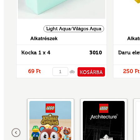
Light Aqua/Világos Aqua
Alkatrészek
Kocka 1 x 4
3010
Daru ele
69 Ft
250 Ft
db
KOSÁRBA
PÉNZTÁRHOZ
Előző