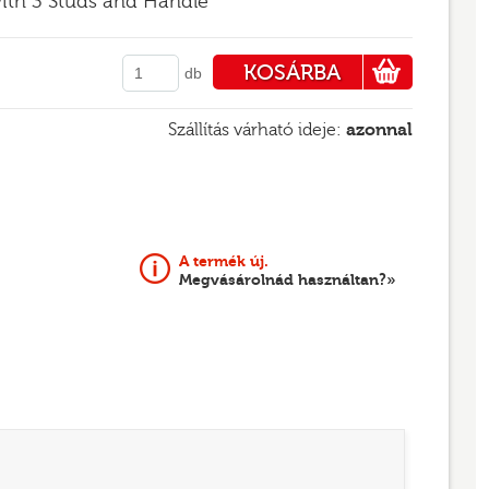
with 3 Studs and Handle
KOSÁRBA
db
PÉNZTÁRHOZ
Szállítás várható ideje:
azonnal
A termék új.
Megvásárolnád használtan?»