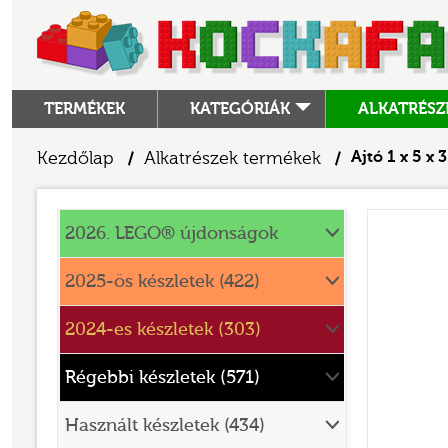
TERMÉKEK
KATEGÓRIÁK
ALKATRÉSZ
ALKATRÉSZEK
Kezdőlap
Alkatrészek termékek
Ajtó 1 x 5 x 3
/
/
ANGRY BIRDS
Alkatrészek
ANIMAL CROSSING
2026. LEGO® újdonságok
ARCHITECTURE
2025-ös készletek (422)
ART
2024-es készletek (303)
AVATAR
BATMAN MOVIE
Régebbi készletek (571)
BLUEY
Használt készletek (434)
BOTANICALS