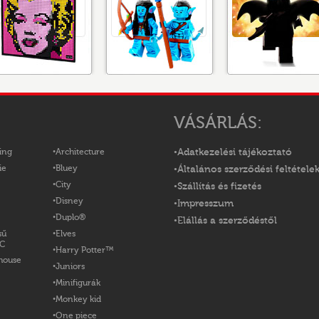
VÁSÁRLÁS:
ing
Architecture
Adatkezelési tájékoztató
ie
Bluey
Általános szerződési feltétele
City
Szállítás és fizetés
Disney
Impresszum
Duplo®
Elállás a szerződéstől
sű
Elves
OC
Harry Potter™
house
Juniors
Minifigurák
Monkey kid
One piece