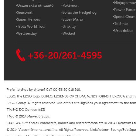
Ninjago mov
Összerakási útmutató
Pokémon
Power Funct
Seasonal
Sonic the Hedgehog
Speed Cham
Super Heroes
Super Mario
Technic
Trolls World Tour
Unikitty
Üres doboz
Wednesday
Wicked
+36-20/261-4595
Prefer to shop by phone? Call 00-36 80 018 910.
LEGO, the LEGO logo, DUPLO, LEGENDS OF CHIMA, MINDSTORMS, HEROICA and the Mi
LEGO Group. All rights reserved. Use of this site signifies your agreement to the ter
TM & © DC Comics. (s13)
TM & © 2014 Marvel & Subs.
STAR WARS™ and all characters, names and related indicia are © 2014 Lucasfilm Ltd. 
© 2014 Viacom International Inc. All Rights Reserved. Nickelodeon, SpongeBob Squar