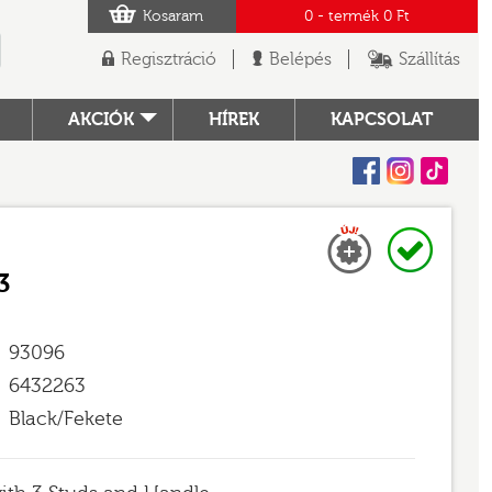
Kosaram
0
- termék
0 Ft
Regisztráció
Belépés
Szállítás
AKCIÓK
HÍREK
KAPCSOLAT
Facebook
Instagram
Tiktok
Új
Raktáron
TÓ
3
93096
6432263
Black/Fekete