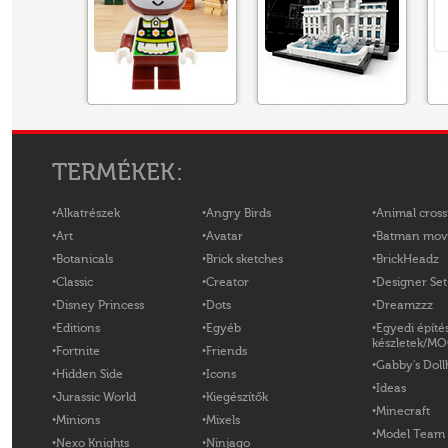
TERMÉKEK:
Alkatrészek
Angry Birds
Animal cross
Art
Avatar
Batman mov
Botanicals
Brick sketches
BrickHeadz
Classic
Creator
Designer Set
Disney Princess
Dots
Dreamzzz
Editions
Egyéb
Egyedi építé
készletek/M
Fortnite
Friends
Gabby's Doll
Hidden Side
Icons
Ideas
Jurassic World
Kiegészítők
Minecraft
Minions
Mixels
Model Team
Nexo Knights
Ninjago