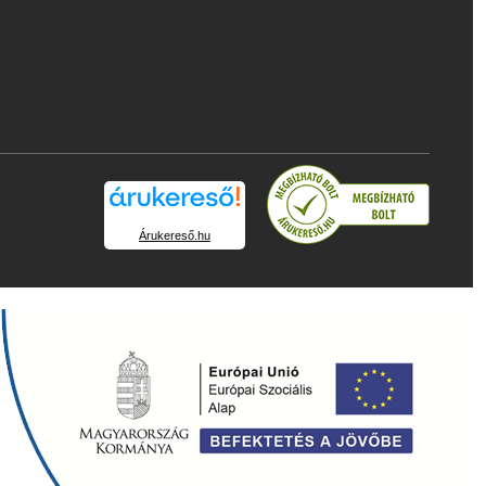
Árukereső.hu