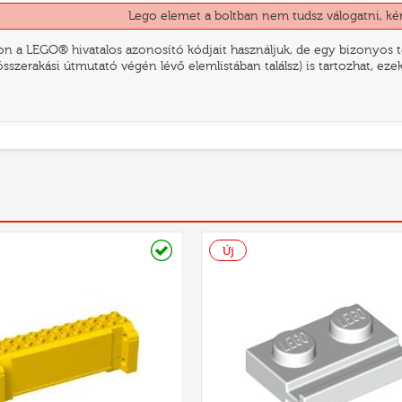
Lego elemet a boltban nem tudsz válogatni, ké
n a LEGO® hivatalos azonosító kódjait használjuk, de egy bizonyos te
összerakási útmutató végén lévő elemlistában találsz) is tartozhat, ez
Raktáron
Új