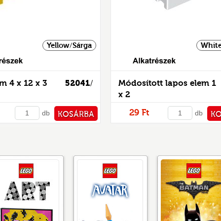
Yellow/Sárga
White
Alkatrészek
m 4 x 12 x 3
52041
Módosított lapos elem 1
/
x 2
29 Ft
db
db
KOSÁRBA
K
PÉNZTÁRHOZ
PÉNZ