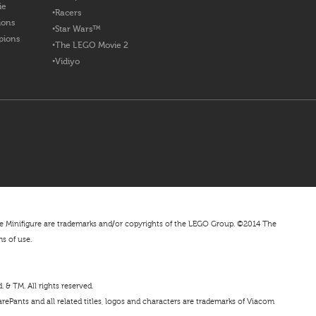
ie
Racers
ions
Star Wars™
pions
The LEGO Movie 2
Vidiyo
nifigure are trademarks and/or copyrights of the LEGO Group. ©2014 The
ms of use.
& TM. All rights reserved.
ePants and all related titles, logos and characters are trademarks of Viacom