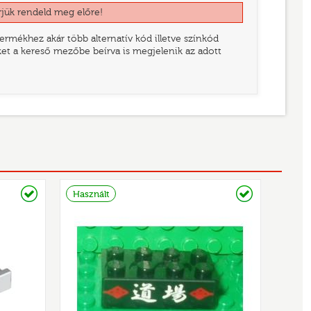
rjük rendeld meg előre!
rmékhez akár több alternatív kód illetve színkód
eket a kereső mezőbe beírva is megjelenik az adott
Raktáron
Raktáron
Használt