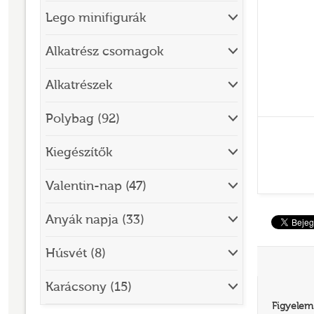
Lego minifigurák
BRICK SKETCHES
BRICKHEADZ
Alkatrész csomagok
CITY
Alkatrészek
CLASSIC
Polybag (92)
CREATOR
Kiegészítők
DESIGNER SET
DISNEY
Valentin-nap (47)
DISNEY PRINCESS
Anyák napja (33)
DOTS
Húsvét (8)
DREAMZZZ
DUPLO®
Karácsony (15)
Figyelem
EDITIONS