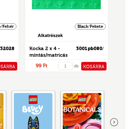
/Fehér
Black/Fekete
32028
Kocka 2 x 4 -
3001pb080
/
mintás/matricás
99 Ft
db
OSÁRBA
KOSÁRBA
TÁRHOZ
PÉNZTÁRHOZ
következő