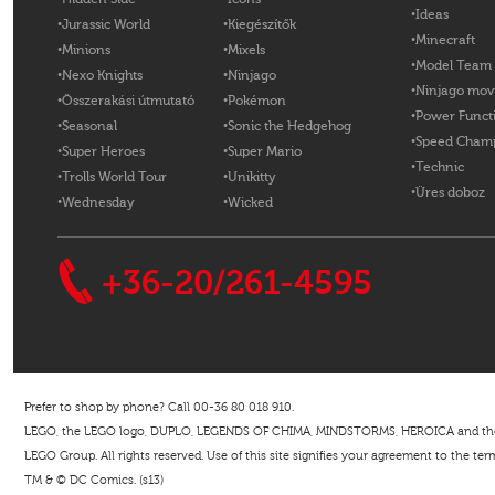
Ideas
Jurassic World
Kiegészítők
Minecraft
Minions
Mixels
Model Team
Nexo Knights
Ninjago
Ninjago mov
Összerakási útmutató
Pokémon
Power Funct
Seasonal
Sonic the Hedgehog
Speed Cham
Super Heroes
Super Mario
Technic
Trolls World Tour
Unikitty
Üres doboz
Wednesday
Wicked
+36-20/261-4595
Prefer to shop by phone? Call 00-36 80 018 910.
LEGO, the LEGO logo, DUPLO, LEGENDS OF CHIMA, MINDSTORMS, HEROICA and the Mi
LEGO Group. All rights reserved. Use of this site signifies your agreement to the ter
TM & © DC Comics. (s13)