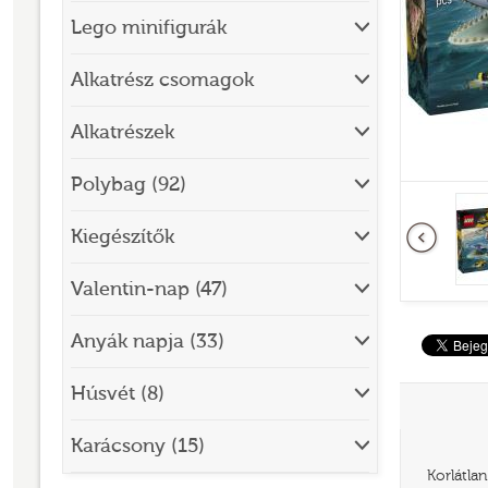
Lego minifigurák
BRICK SKETCHES
BRICKHEADZ
Alkatrész csomagok
CITY
Alkatrészek
CLASSIC
Polybag (92)
CREATOR
Előző
Kiegészítők
DESIGNER SET
DISNEY
Valentin-nap (47)
DISNEY PRINCESS
Anyák napja (33)
DOTS
Húsvét (8)
DREAMZZZ
DUPLO®
Karácsony (15)
Korlátla
EDITIONS