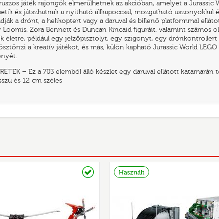
uszos játék rajongók elmerülhetnek az akcióban, amelyet a Jurassic Wo
tik és játszhatnak a nyitható állkapoccsal, mozgatható uszonyokkal 
ák a drónt, a helikoptert vagy a daruval és billenő platformmal ellátot
 Loomis, Zora Bennett és Duncan Kincaid figuráit, valamint számos ol
k életre, például egy jelzőpisztolyt, egy szigonyt, egy drónkontrolle
ösztönzi a kreatív játékot, és más, külön kapható Jurassic World LEG
ényét.
ETEK – Ez a 703 elemből álló készlet egy daruval ellátott katamarán 
sszú és 12 cm széles
Raktáron
Használt