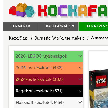
TERMÉKEK
KATEGÓRIÁK
ALKATRÉSZ
ALKATRÉSZEK
Kezdőlap
Jurassic World termékek
A mosas
/
/
ANGRY BIRDS
Jurassic World
ANIMAL CROSSING
2026. LEGO® újdonságok
ARCHITECTURE
2025-ös készletek (422)
ART
2024-es készletek (303)
AVATAR
BATMAN MOVIE
Régebbi készletek (571)
BLUEY
Használt készletek (434)
BOTANICALS