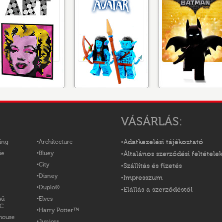
VÁSÁRLÁS:
ing
Architecture
Adatkezelési tájékoztató
ie
Bluey
Általános szerződési feltétele
City
Szállítás és fizetés
Disney
Impresszum
Duplo®
Elállás a szerződéstől
sű
Elves
OC
Harry Potter™
house
Juniors