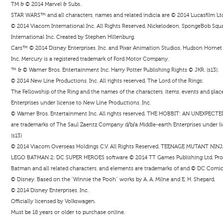
TM & © 2014 Marvel & Subs.
STAR WARS™ and all characters, names and related indicia are © 2014 Lucasfilm Ltd. 
© 2014 Viacom International Inc. All Rights Reserved. Nickelodeon, SpongeBob Squar
International Inc. Created by Stephen Hillenburg.
Cars™ © 2014 Disney Enterprises, Inc. and Pixar Animation Studios. Hudson Hornet i
Inc. Mercury is a registered trademark of Ford Motor Company.
™ & © Warner Bros. Entertainment Inc. Harry Potter Publishing Rights © JKR. (s13).
© 2014 New Line Productions, Inc. All rights reserved. The Lord of the Rings:
The Fellowship of the Ring and the names of the characters, items, events and pla
Enterprises under license to New Line Productions, Inc.
© Warner Bros. Entertainment Inc. All rights reserved. THE HOBBIT: AN UNEXPECTE
are trademarks of The Saul Zaentz Company d/b/a Middle-earth Enterprises under li
(s13)
© 2014 Viacom Overseas Holdings C.V. All Rights Reserved. TEENAGE MUTANT NINJA T
LEGO BATMAN 2: DC SUPER HEROES software © 2014 TT Games Publishing Ltd. Pro
Batman and all related characters, and elements are trademarks of and © DC Comic
© Disney. Based on the “Winnie the Pooh” works by A. A. Milne and E. H. Shepard.
© 2014 Disney Enterprises, Inc.
Officially licensed by Volkswagen.
Must be 18 years or older to purchase online.