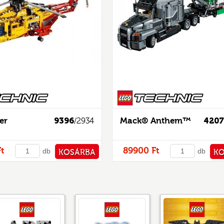
Creator
er
9396
Mack® Anthem™
4207
/2934
t
89900 Ft
db
db
KOSÁRBA
K
PÉNZTÁRHOZ
PÉNZ