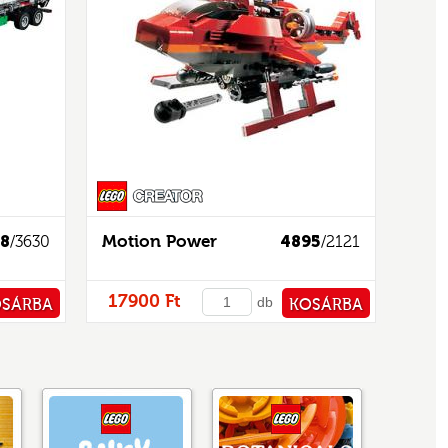
8
Motion Power
4895
/3630
/2121
17900 Ft
db
OSÁRBA
KOSÁRBA
TÁRHOZ
PÉNZTÁRHOZ