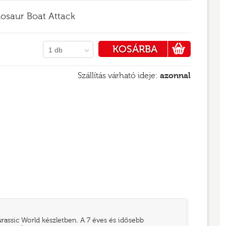
osaur Boat Attack
KOSÁRBA
1 db
PÉNZTÁRHOZ
Szállítás várható ideje:
azonnal
assic World készletben. A 7 éves és idősebb