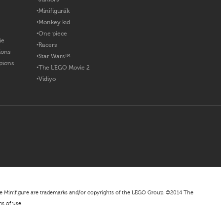
Minifigurák
Monkey kid
One piece
ie
Racers
ions
Star Wars™
pions
The LEGO Movie 2
Vidiyo
nifigure are trademarks and/or copyrights of the LEGO Group. ©2014 The
ms of use.