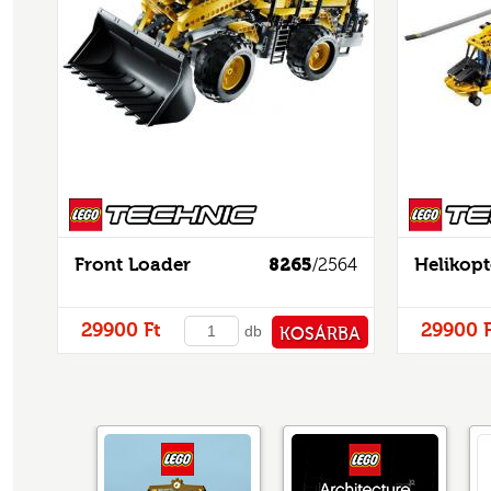
Technic
Front Loader
8265
Helikopt
/2564
29900 Ft
29900 F
db
KOSÁRBA
PÉNZTÁRHOZ