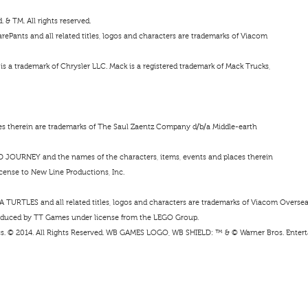
& TM. All rights reserved.
ePants and all related titles, logos and characters are trademarks of Viacom
s a trademark of Chrysler LLC. Mack is a registered trademark of Mack Trucks,
ces therein are trademarks of The Saul Zaentz Company d/b/a Middle-earth
D JOURNEY and the names of the characters, items, events and places therein
cense to New Line Productions, Inc.
URTLES and all related titles, logos and characters are trademarks of Viacom Oversea
duced by TT Games under license from the LEGO Group.
s. © 2014. All Rights Reserved. WB GAMES LOGO, WB SHIELD: ™ & © Warner Bros. Enterta