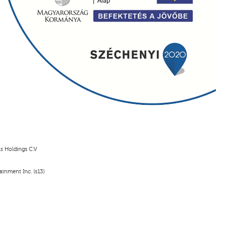
s Holdings C.V
inment Inc. (s13)