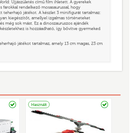
rld: Újjászületés című film ihletett. A gyerekek
és farokkal rendelkező mosasaurussal, hogy
t teherhajó játékot. A készlet 3 minifigurát tartalmaz:
yan kiegészítőt, amellyel izgalmas történeteket
rt és még sok mást. Ez a dinoszauruszos ajándék
O készletekhez is hozzáadható, így bővítve gyermeked
teherhajó játékot tartalmaz, amely 13 cm magas, 23 cm
Raktáron
Raktáron
Használt