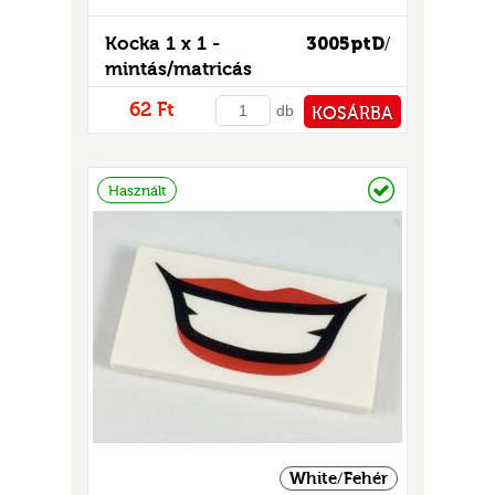
Kocka 1 x 1 -
3005ptD
/
mintás/matricás
62 Ft
db
KOSÁRBA
PÉNZTÁRHOZ
Raktáron
Használt
White/Fehér