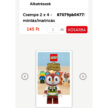
Csempe 2 x 4 -
87079pb0477
/
mintás/matricás
145 Ft
db
KOSÁRBA
PÉNZTÁRHOZ
Előző
következő