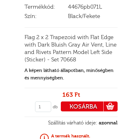
Termékkód:
44676pb071L
Szín:
Black/Fekete
E
Flag 2 x 2 Trapezoid with Flat Edge
with Dark Bluish Gray Air Vent, Line
and Rivets Pattern Model Left Side
(Sticker) - Set 70668
A képen látható állapotban, minőségben
és mennyiségben.
163 Ft
KOSÁRBA
db
PÉNZTÁRHOZ
Szállítás várható ideje:
azonnal
A termék használt.