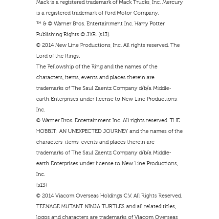
Mack is a registered trademark of Mack Trucks, Inc. Mercury
is a registered trademark of Ford Motor Company.
™ & © Warner Bros. Entertainment Inc. Harry Potter
Publishing Rights © JKR. (s13).
© 2014 New Line Productions, Inc. All rights reserved. The
Lord of the Rings:
The Fellowship of the Ring and the names of the
characters, items, events and places therein are
trademarks of The Saul Zaentz Company d/b/a Middle-
earth Enterprises under license to New Line Productions,
Inc.
© Warner Bros. Entertainment Inc. All rights reserved. THE
HOBBIT: AN UNEXPECTED JOURNEY and the names of the
characters, items, events and places therein are
trademarks of The Saul Zaentz Company d/b/a Middle-
earth Enterprises under license to New Line Productions,
Inc.
(s13)
© 2014 Viacom Overseas Holdings C.V. All Rights Reserved.
TEENAGE MUTANT NINJA TURTLES and all related titles,
logos and characters are trademarks of Viacom Overseas