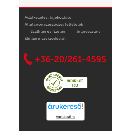
Adatkezelési tájékoztató
Általános szerződési feltételek
Szállítás és fizetés
Impresszum
Elállás a szerződéstől
+36-20/261-4595
Árukereső.hu