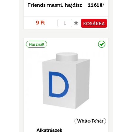
Friends masni, hajdísz
11618
/
9 Ft
db
KOSÁRBA
PÉNZTÁRHOZ
Raktáron
Használt
White/Fehér