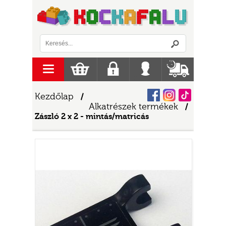
Logó
menu
Kosár
Regisztráció
Belépés
Szállítás
Facebook
Instagram
Tiktok
Kezdőlap
/
Alkatrészek termékek
/
Zászló 2 x 2 - mintás/matricás