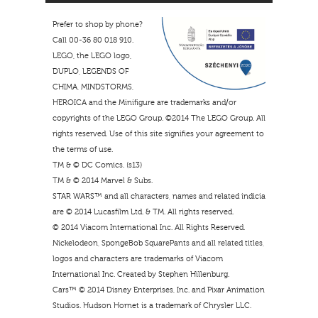
Prefer to shop by phone?
Call 00-36 80 018 910.
LEGO, the LEGO logo,
DUPLO, LEGENDS OF
CHIMA, MINDSTORMS,
HEROICA and the Minifigure are trademarks and/or
copyrights of the LEGO Group. ©2014 The LEGO Group. All
rights reserved. Use of this site signifies your agreement to
the terms of use.
TM & © DC Comics. (s13)
TM & © 2014 Marvel & Subs.
STAR WARS™ and all characters, names and related indicia
are © 2014 Lucasfilm Ltd. & TM. All rights reserved.
© 2014 Viacom International Inc. All Rights Reserved.
Nickelodeon, SpongeBob SquarePants and all related titles,
logos and characters are trademarks of Viacom
International Inc. Created by Stephen Hillenburg.
Cars™ © 2014 Disney Enterprises, Inc. and Pixar Animation
Studios. Hudson Hornet is a trademark of Chrysler LLC.