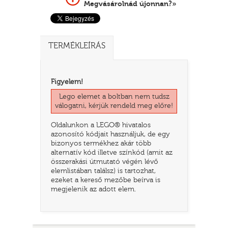
Megvásárolnád újonnan?»
TERMÉKLEÍRÁS
Figyelem!
Lego elemet a boltban nem tudsz
válogatni, kérjük rendeld meg előre!
Oldalunkon a LEGO® hivatalos
TATÓ
azonosító kódjait használjuk, de egy
bizonyos termékhez akár több
alternatív kód illetve színkód (amit az
összerakási útmutató végén lévő
elemlistában találsz) is tartozhat,
ezeket a kereső mezőbe beírva is
megjelenik az adott elem.
HOG