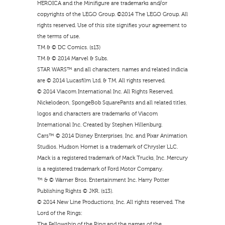
HEROICA and the Minifigure are trademarks and/or
copyrights of the LEGO Group. ©2014 The LEGO Group. All
rights reserved. Use of this site signifies your agreement to
the terms of use.
TM & © DC Comics. (s13)
TM & © 2014 Marvel & Subs.
STAR WARS™ and all characters, names and related indicia
are © 2014 Lucasfilm Ltd. & TM. All rights reserved.
© 2014 Viacom International Inc. All Rights Reserved.
Nickelodeon, SpongeBob SquarePants and all related titles,
logos and characters are trademarks of Viacom
International Inc. Created by Stephen Hillenburg.
Cars™ © 2014 Disney Enterprises, Inc. and Pixar Animation
Studios. Hudson Hornet is a trademark of Chrysler LLC.
Mack is a registered trademark of Mack Trucks, Inc. Mercury
is a registered trademark of Ford Motor Company.
™ & © Warner Bros. Entertainment Inc. Harry Potter
Publishing Rights © JKR. (s13).
© 2014 New Line Productions, Inc. All rights reserved. The
Lord of the Rings:
The Fellowship of the Ring and the names of the