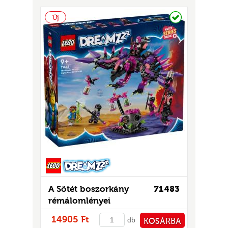
PÉNZTÁRHOZ
Raktáron
Új
A Sötét boszorkány
71483
rémálomlényei
14905 Ft
db
KOSÁRBA