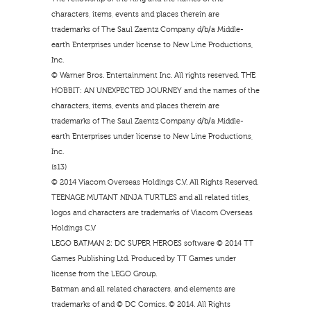
characters, items, events and places therein are
trademarks of The Saul Zaentz Company d/b/a Middle-
earth Enterprises under license to New Line Productions,
Inc.
© Warner Bros. Entertainment Inc. All rights reserved. THE
HOBBIT: AN UNEXPECTED JOURNEY and the names of the
characters, items, events and places therein are
trademarks of The Saul Zaentz Company d/b/a Middle-
earth Enterprises under license to New Line Productions,
Inc.
(s13)
© 2014 Viacom Overseas Holdings C.V. All Rights Reserved.
TEENAGE MUTANT NINJA TURTLES and all related titles,
logos and characters are trademarks of Viacom Overseas
Holdings C.V
LEGO BATMAN 2: DC SUPER HEROES software © 2014 TT
Games Publishing Ltd. Produced by TT Games under
license from the LEGO Group.
Batman and all related characters, and elements are
trademarks of and © DC Comics. © 2014. All Rights