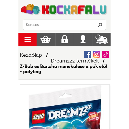
Logó
menu
Kosár
Regisztráció
Belépés
Szállítás
Facebook
Instagram
Tiktok
Kezdőlap
/
Dreamzzz termékek
/
Z-Bob és Bunchu menekülése a pók elől
- polybag