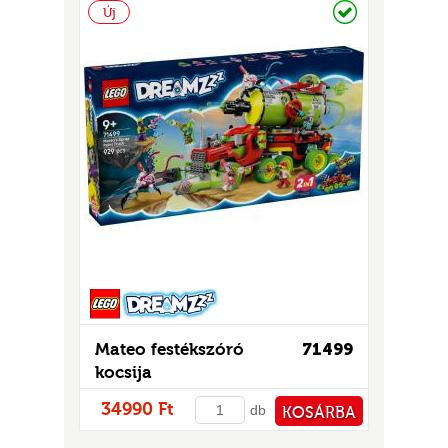
Raktáron
Új
Mateo festékszóró
71499
kocsija
34990 Ft
db
KOSÁRBA