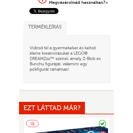
Megvásárolnád használtan?»
TERMÉKLEÍRÁS
Vidítsd fel a gyermekeket és keltsd
életre kreativitásukat a LEGO®
DREAMZzz™ szettel, amely Z-Blob és
Bunchu figuráját, valamint egy
pókfigurát tartalmaz!
TATÓ
EZT LÁTTAD MÁR?
Raktáron
Új
HOG