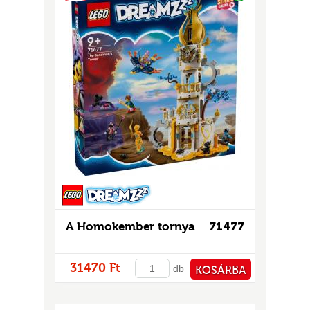
GOK
2)
S
GOK
A Homokember tornya
71477
31470 Ft
db
KOSÁRBA
PÉNZTÁRHOZ