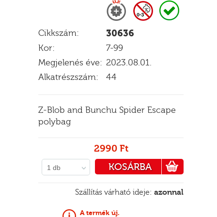
Cikkszám:
30636
E
Kor:
7-99
Megjelenés éve:
2023.08.01.
Alkatrészszám:
44
Z-Blob and Bunchu Spider Escape
polybag
2990 Ft
KOSÁRBA
1 db
PÉNZTÁRHOZ
Szállítás várható ideje:
azonnal
A termék új.