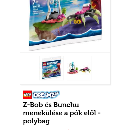
Z-Bob és Bunchu
menekülése a pók elől -
polybag
Új
0-3 nem adható
Raktáron