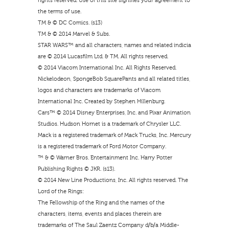
rights reserved. Use of this site signifies your agreement to
the terms of use.
TM & © DC Comics. (s13)
TM & © 2014 Marvel & Subs.
STAR WARS™ and all characters, names and related indicia
are © 2014 Lucasfilm Ltd. & TM. All rights reserved.
© 2014 Viacom International Inc. All Rights Reserved.
Nickelodeon, SpongeBob SquarePants and all related titles,
logos and characters are trademarks of Viacom
International Inc. Created by Stephen Hillenburg.
Cars™ © 2014 Disney Enterprises, Inc. and Pixar Animation
Studios. Hudson Hornet is a trademark of Chrysler LLC.
Mack is a registered trademark of Mack Trucks, Inc. Mercury
is a registered trademark of Ford Motor Company.
™ & © Warner Bros. Entertainment Inc. Harry Potter
Publishing Rights © JKR. (s13).
© 2014 New Line Productions, Inc. All rights reserved. The
Lord of the Rings:
The Fellowship of the Ring and the names of the
characters, items, events and places therein are
trademarks of The Saul Zaentz Company d/b/a Middle-