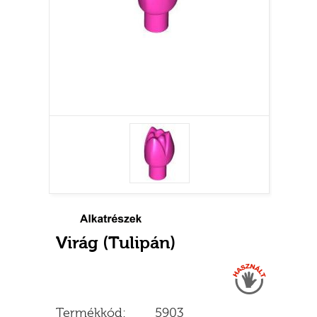
Virág (Tulipán)
Használt
Termékkód:
5903