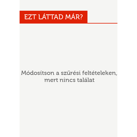
EZT LÁTTAD MÁR?
UR
Módosítson a szűrési feltételeken,
mert nincs találat