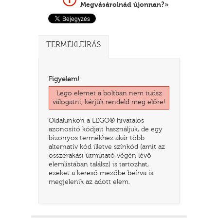
Megvásárolnád újonnan?»
TERMÉKLEÍRÁS
Figyelem!
Lego elemet a boltban nem tudsz
válogatni, kérjük rendeld meg előre!
Oldalunkon a LEGO® hivatalos
TATÓ
azonosító kódjait használjuk, de egy
bizonyos termékhez akár több
alternatív kód illetve színkód (amit az
összerakási útmutató végén lévő
elemlistában találsz) is tartozhat,
ezeket a kereső mezőbe beírva is
megjelenik az adott elem.
HOG