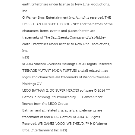
earth Enterprises under license to New Line Productions,
Inc.
© Warner Bros. Entertainment Inc. All rights reserved. THE
HOBBIT: AN UNEXPECTED JOURNEY and the names of the
characters, items, events and places therein are
trademarks of The Saul Zaentz Company d/b/a Middle-
earth Enterprises under license to New Line Productions,
Inc.
(s13)
© 2014 Viacom Overseas Holdings C.V. All Rights Reserved.
TEENAGE MUTANT NINJA TURTLES and all related titles,
logos and characters are trademarks of Viacom Overseas
Holdings C.V
LEGO BATMAN 2: DC SUPER HEROES software © 2014 TT
Games Publishing Ltd. Produced by TT Games under
license from the LEGO Group.
Batman and all related characters, and elements are
trademarks of and © DC Comics. © 2014. All Rights
Reserved. WB GAMES LOGO, WB SHIELD: ™ & © Warner
Bros. Entertainment Inc. (s13)