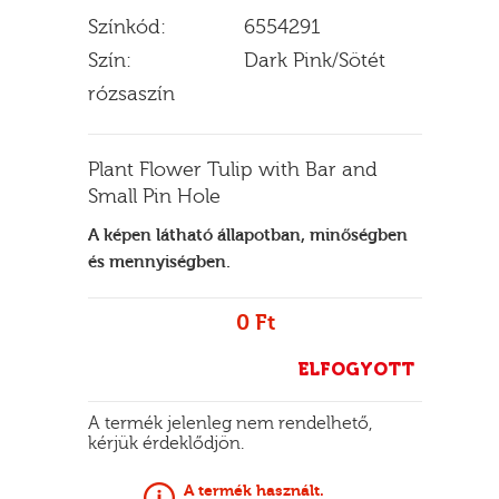
Színkód:
6554291
Szín:
Dark Pink/Sötét
rózsaszín
E
Plant Flower Tulip with Bar and
Small Pin Hole
A képen látható állapotban, minőségben
és mennyiségben.
0 Ft
ELFOGYOTT
A termék jelenleg nem rendelhető,
kérjük érdeklődjön.
A termék használt.