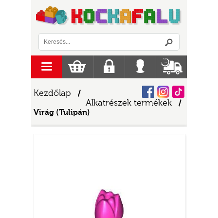
Logó
menu
Kosár
Regisztráció
Belépés
Szállítás
Facebook
Instagram
Tiktok
Kezdőlap
/
Alkatrészek termékek
/
Virág (Tulipán)