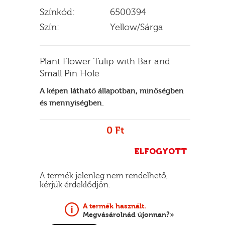
Színkód:
6500394
Szín:
Yellow/Sárga
E
Plant Flower Tulip with Bar and
Small Pin Hole
A képen látható állapotban, minőségben
és mennyiségben.
0 Ft
ELFOGYOTT
A termék jelenleg nem rendelhető,
kérjük érdeklődjön.
A termék használt.
Megvásárolnád újonnan?»