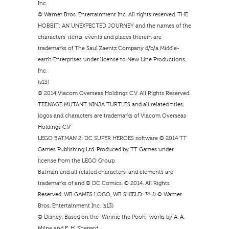
Inc.
© Warner Bros. Entertainment Inc. All rights reserved. THE
HOBBIT: AN UNEXPECTED JOURNEY and the names of the
characters, items, events and places therein are
trademarks of The Saul Zaentz Company d/b/a Middle-
earth Enterprises under license to New Line Productions,
Inc.
(s13)
© 2014 Viacom Overseas Holdings C.V. All Rights Reserved.
TEENAGE MUTANT NINJA TURTLES and all related titles,
logos and characters are trademarks of Viacom Overseas
Holdings C.V
LEGO BATMAN 2: DC SUPER HEROES software © 2014 TT
Games Publishing Ltd. Produced by TT Games under
license from the LEGO Group.
Batman and all related characters, and elements are
trademarks of and © DC Comics. © 2014. All Rights
Reserved. WB GAMES LOGO, WB SHIELD: ™ & © Warner
Bros. Entertainment Inc. (s13)
© Disney. Based on the “Winnie the Pooh” works by A. A.
Milne and E. H. Shepard.