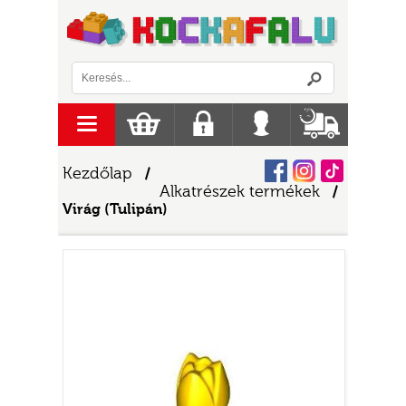
Logó
menu
Kosár
Regisztráció
Belépés
Szállítás
Facebook
Instagram
Tiktok
Kezdőlap
/
Alkatrészek termékek
/
Virág (Tulipán)