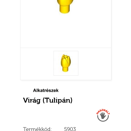
Virág (Tulipán)
Használt
Termékkód:
5903