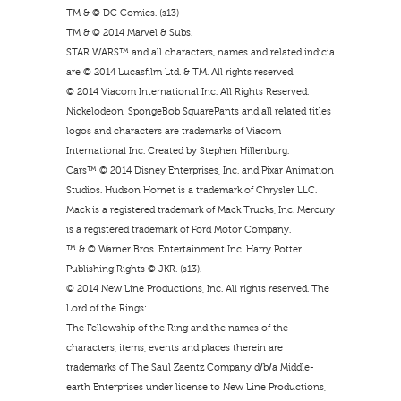
TM & © DC Comics. (s13)
TM & © 2014 Marvel & Subs.
STAR WARS™ and all characters, names and related indicia
are © 2014 Lucasfilm Ltd. & TM. All rights reserved.
© 2014 Viacom International Inc. All Rights Reserved.
Nickelodeon, SpongeBob SquarePants and all related titles,
logos and characters are trademarks of Viacom
International Inc. Created by Stephen Hillenburg.
Cars™ © 2014 Disney Enterprises, Inc. and Pixar Animation
Studios. Hudson Hornet is a trademark of Chrysler LLC.
Mack is a registered trademark of Mack Trucks, Inc. Mercury
is a registered trademark of Ford Motor Company.
™ & © Warner Bros. Entertainment Inc. Harry Potter
Publishing Rights © JKR. (s13).
© 2014 New Line Productions, Inc. All rights reserved. The
Lord of the Rings:
The Fellowship of the Ring and the names of the
characters, items, events and places therein are
trademarks of The Saul Zaentz Company d/b/a Middle-
earth Enterprises under license to New Line Productions,