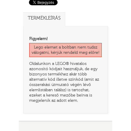
TERMÉKLEÍRÁS
Figyelem!
Lego elemet a boltban nem tudsz
válogatni, kérjük rendeld meg előre!
Oldalunkon a LEGO® hivatalos
azonosító kódjait használjuk, de egy
bizonyos termékhez akár több
TATÓ
alternatív kód illetve színkód (amit az
összerakási útmutató végén lévő
elemlistában találsz) is tartozhat,
ezeket a kereső mezőbe beírva is
megjelenik az adott elem.
HOG