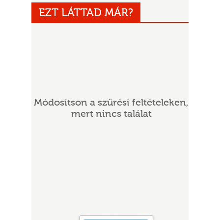
EZT LÁTTAD MÁR?
Módosítson a szűrési feltételeken,
UR
mert nincs találat