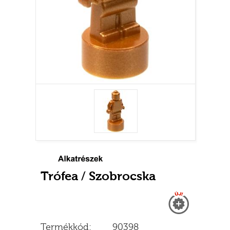
Trófea / Szobrocska
Új
Termékkód:
90398