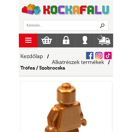
Logó
menu
Kosár
Regisztráció
Belépés
Szállítás
Facebook
Instagram
Tiktok
Kezdőlap
/
Alkatrészek termékek
/
Trófea / Szobrocska