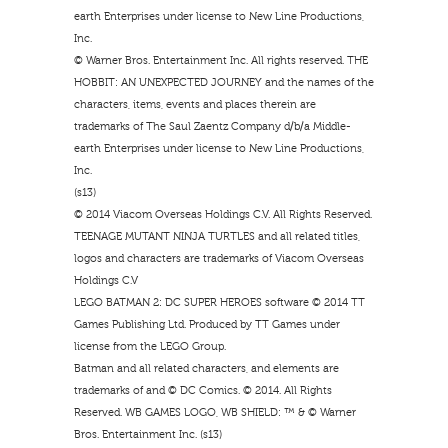
earth Enterprises under license to New Line Productions,
Inc.
© Warner Bros. Entertainment Inc. All rights reserved. THE
HOBBIT: AN UNEXPECTED JOURNEY and the names of the
characters, items, events and places therein are
trademarks of The Saul Zaentz Company d/b/a Middle-
earth Enterprises under license to New Line Productions,
Inc.
(s13)
© 2014 Viacom Overseas Holdings C.V. All Rights Reserved.
TEENAGE MUTANT NINJA TURTLES and all related titles,
logos and characters are trademarks of Viacom Overseas
Holdings C.V
LEGO BATMAN 2: DC SUPER HEROES software © 2014 TT
Games Publishing Ltd. Produced by TT Games under
license from the LEGO Group.
Batman and all related characters, and elements are
trademarks of and © DC Comics. © 2014. All Rights
Reserved. WB GAMES LOGO, WB SHIELD: ™ & © Warner
Bros. Entertainment Inc. (s13)