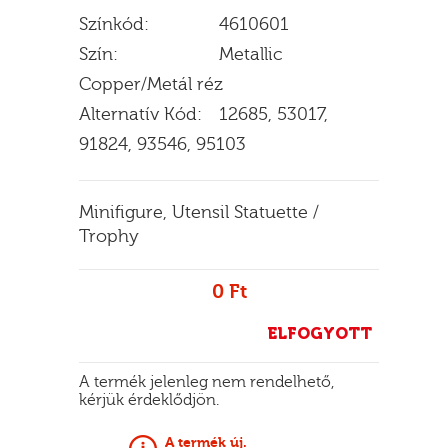
Színkód:
4610601
Szín:
Metallic
Copper/Metál réz
E
Alternatív Kód:
12685, 53017,
91824, 93546, 95103
Minifigure, Utensil Statuette /
Trophy
0 Ft
ELFOGYOTT
A termék jelenleg nem rendelhető,
kérjük érdeklődjön.
A termék új.