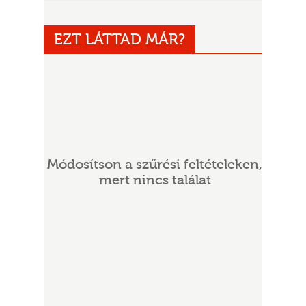
EZT LÁTTAD MÁR?
UR
Módosítson a szűrési feltételeken,
mert nincs találat