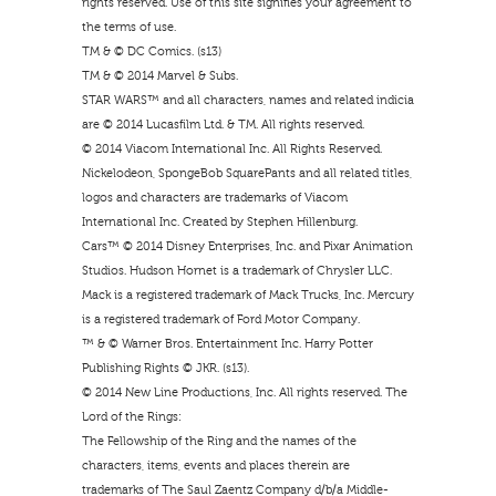
rights reserved. Use of this site signifies your agreement to
the terms of use.
TM & © DC Comics. (s13)
TM & © 2014 Marvel & Subs.
STAR WARS™ and all characters, names and related indicia
are © 2014 Lucasfilm Ltd. & TM. All rights reserved.
© 2014 Viacom International Inc. All Rights Reserved.
Nickelodeon, SpongeBob SquarePants and all related titles,
logos and characters are trademarks of Viacom
International Inc. Created by Stephen Hillenburg.
Cars™ © 2014 Disney Enterprises, Inc. and Pixar Animation
Studios. Hudson Hornet is a trademark of Chrysler LLC.
Mack is a registered trademark of Mack Trucks, Inc. Mercury
is a registered trademark of Ford Motor Company.
™ & © Warner Bros. Entertainment Inc. Harry Potter
Publishing Rights © JKR. (s13).
© 2014 New Line Productions, Inc. All rights reserved. The
Lord of the Rings:
The Fellowship of the Ring and the names of the
characters, items, events and places therein are
trademarks of The Saul Zaentz Company d/b/a Middle-