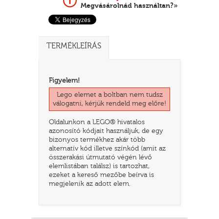
Megvásárolnád használtan?»
TERMÉKLEÍRÁS
Figyelem!
Lego elemet a boltban nem tudsz
válogatni, kérjük rendeld meg előre!
Oldalunkon a LEGO® hivatalos
TATÓ
azonosító kódjait használjuk, de egy
bizonyos termékhez akár több
alternatív kód illetve színkód (amit az
összerakási útmutató végén lévő
elemlistában találsz) is tartozhat,
ezeket a kereső mezőbe beírva is
megjelenik az adott elem.
HOG