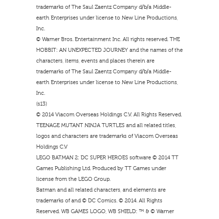
trademarks of The Saul Zaentz Company d/b/a Middle-
earth Enterprises under license to New Line Productions,
Inc.
© Warner Bros. Entertainment Inc. All rights reserved. THE
HOBBIT: AN UNEXPECTED JOURNEY and the names of the
characters, items, events and places therein are
trademarks of The Saul Zaentz Company d/b/a Middle-
earth Enterprises under license to New Line Productions,
Inc.
(s13)
© 2014 Viacom Overseas Holdings C.V. All Rights Reserved.
TEENAGE MUTANT NINJA TURTLES and all related titles,
logos and characters are trademarks of Viacom Overseas
Holdings C.V
LEGO BATMAN 2: DC SUPER HEROES software © 2014 TT
Games Publishing Ltd. Produced by TT Games under
license from the LEGO Group.
Batman and all related characters, and elements are
trademarks of and © DC Comics. © 2014. All Rights
Reserved. WB GAMES LOGO, WB SHIELD: ™ & © Warner