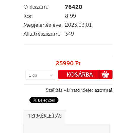
Cikkszám:
76420
Kor:
8-99
Megjelenés éve:
2023.03.01
E
Alkatrészszám:
349
25990 Ft
KOSÁRBA
1 db
PÉNZTÁRHOZ
Szállítás várható ideje:
azonnal
TERMÉKLEÍRÁS