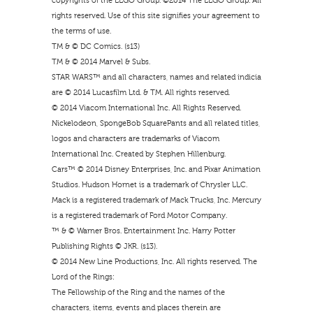
copyrights of the LEGO Group. ©2014 The LEGO Group. All
rights reserved. Use of this site signifies your agreement to
the terms of use.
TM & © DC Comics. (s13)
TM & © 2014 Marvel & Subs.
STAR WARS™ and all characters, names and related indicia
are © 2014 Lucasfilm Ltd. & TM. All rights reserved.
© 2014 Viacom International Inc. All Rights Reserved.
Nickelodeon, SpongeBob SquarePants and all related titles,
logos and characters are trademarks of Viacom
International Inc. Created by Stephen Hillenburg.
Cars™ © 2014 Disney Enterprises, Inc. and Pixar Animation
Studios. Hudson Hornet is a trademark of Chrysler LLC.
Mack is a registered trademark of Mack Trucks, Inc. Mercury
is a registered trademark of Ford Motor Company.
™ & © Warner Bros. Entertainment Inc. Harry Potter
Publishing Rights © JKR. (s13).
© 2014 New Line Productions, Inc. All rights reserved. The
Lord of the Rings:
The Fellowship of the Ring and the names of the
characters, items, events and places therein are