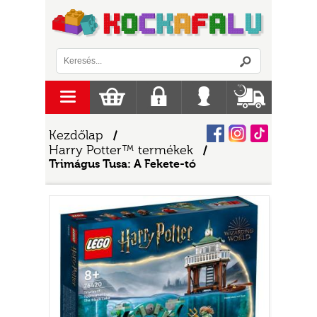
Logó
menu
Kosár
Regisztráció
Belépés
Szállítás
Facebook
Instagram
Tiktok
Kezdőlap
/
Harry Potter™ termékek
/
Trimágus Tusa: A Fekete-tó