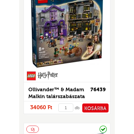
Ollivander™ & Madam
76439
Malkin talárszabászata
34060 Ft
db
KOSÁRBA
PÉNZTÁRHOZ
Raktáron
Új