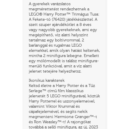
A gyerekek varázslatos
megmérettetést rendezhetnek a
LEGO® Harry Potter™ Trimágus Tusa:
A Fekete-tó (76420) játékkészlettel. A
szett szuper ajándékötlet a 8 éves
vagy nagyobb gyerekeknek, ami egy
megépíthető, víz alatti helyszínt
tartalmaz egy boltívrommal, 2
barlanggal és rugalmas LEGO
elemekkel, amik olyan hatást keltenek,
mintha 2 minifigura lebegne. Emellett
egy mólómodellt is találsz minifigura-
merülő funkcióval, amit a víz alatti
jelenet tetejére helyezhetsz.
TATÓ
Ikonikus karakterek
Keltsd életre a Harry Potter és a Tűz
Serlege™ című film klasszikus
jelenetét 5 LEGO minifigurával, köztük
Harry Potterrel és uszonyelemeivel,
valamint Viktor Krummal és
cápafejelemével, és segíts nekik
megmenteni Hermione Granger™-t
és Ron Weasley™-t! A rajongókat
HOG
továbbá a sellő minifigura, az új, 2023