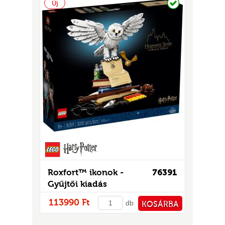
Új
Roxfort™ ikonok -
76391
Gyűjtői kiadás
113990 Ft
db
KOSÁRBA