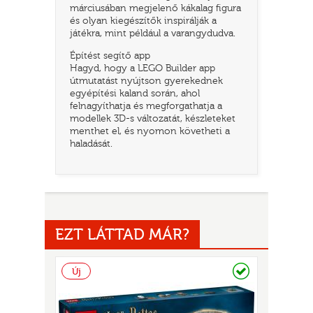
márciusában megjelenő kákalag figura
és olyan kiegészítők inspirálják a
játékra, mint például a varangydudva.
Építést segítő app
Hagyd, hogy a LEGO Builder app
útmutatást nyújtson gyerekednek
egyépítési kaland során, ahol
felnagyíthatja és megforgathatja a
modellek 3D-s változatát, készleteket
menthet el, és nyomon követheti a
haladását.
UR
EZT LÁTTAD MÁR?
Raktáron
Új