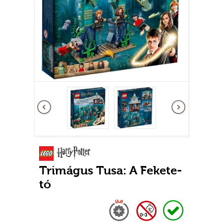
Előző
következő
Trimágus Tusa: A Fekete-
tó
Új
0-3 nem adható
Raktáron