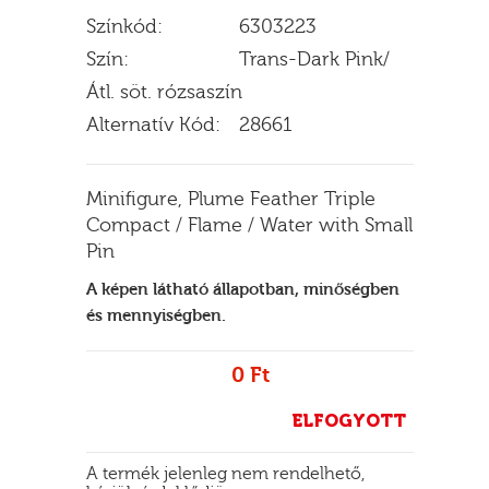
Színkód:
6303223
Szín:
Trans-Dark Pink/
Átl. söt. rózsaszín
E
Alternatív Kód:
28661
Minifigure, Plume Feather Triple
Compact / Flame / Water with Small
Pin
A képen látható állapotban, minőségben
és mennyiségben.
0 Ft
ELFOGYOTT
A termék jelenleg nem rendelhető,