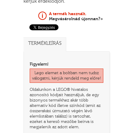
kérjük érdeklődjön.
A termék használt.
Megvásárolnád újonnan?»
TERMÉKLEÍRÁS
Figyelem!
Lego elemet a boltban nem tudsz
TATÓ
válogatni, kérjük rendeld meg előre!
Oldalunkon a LEGO® hivatalos
azonosító kódjait használjuk, de egy
bizonyos termékhez akár több
alternatív kód illetve színkód (amit az
összerakási útmutató végén lévő
elemlistában találsz) is tartozhat,
ezeket a kereső mezőbe beírva is
HOG
megjelenik az adott elem.