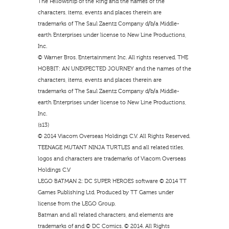
The Fellowship of the Ring and the names of the
characters, items, events and places therein are
trademarks of The Saul Zaentz Company d/b/a Middle-
earth Enterprises under license to New Line Productions,
Inc.
© Warner Bros. Entertainment Inc. All rights reserved. THE
HOBBIT: AN UNEXPECTED JOURNEY and the names of the
characters, items, events and places therein are
trademarks of The Saul Zaentz Company d/b/a Middle-
earth Enterprises under license to New Line Productions,
Inc.
(s13)
© 2014 Viacom Overseas Holdings C.V. All Rights Reserved.
TEENAGE MUTANT NINJA TURTLES and all related titles,
logos and characters are trademarks of Viacom Overseas
Holdings C.V
LEGO BATMAN 2: DC SUPER HEROES software © 2014 TT
Games Publishing Ltd. Produced by TT Games under
license from the LEGO Group.
Batman and all related characters, and elements are
trademarks of and © DC Comics. © 2014. All Rights