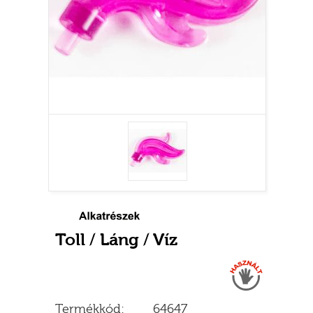
Toll / Láng / Víz
Használt
Termékkód:
64647