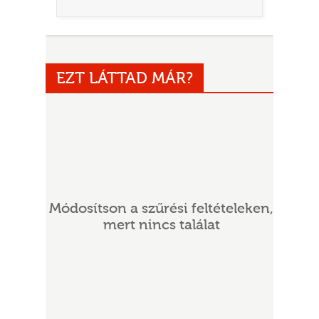
EZT LÁTTAD MÁR?
UR
Módosítson a szűrési feltételeken,
mert nincs találat