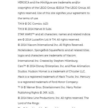
HEROICA and the Minifigure are trademarks and/or
copyrights of the LEGO Group. ©2014 The LEGO Group. All
rights reserved. Use of this site signifies your agreement to
the terms of use.
TM & © DC Comics. (s13)
TM & © 2014 Marvel & Subs.
STAR WARS™ and all characters, names and related indicia
are © 2014 Lucasfilm Ltd. & TM. All rights reserved.
© 2014 Viacom International Inc. All Rights Reserved.
Nickelodeon, SpongeBob SquarePants and all related titles,
logos and characters are trademarks of Viacom
International Inc. Created by Stephen Hillenburg.
Cars™ © 2014 Disney Enterprises, Inc. and Pixar Animation
Studios. Hudson Hornet is a trademark of Chrysler LLC.
Mack is a registered trademark of Mack Trucks, Inc. Mercury
is a registered trademark of Ford Motor Company.
™ & © Warner Bros. Entertainment Inc. Harry Potter
Publishing Rights © JKR. (s13).
© 2014 New Line Productions, Inc. All rights reserved. The
Lord of the Rings: