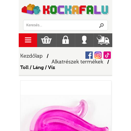
Logó
menu
Kosár
Regisztráció
Belépés
Szállítás
Facebook
Instagram
Tiktok
Kezdőlap
/
Alkatrészek termékek
/
Toll / Láng / Víz