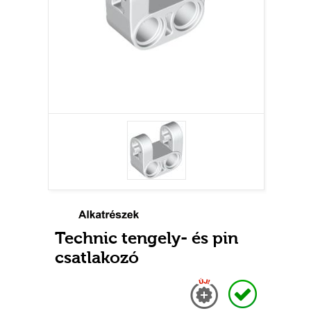
Technic tengely- és pin
csatlakozó
Új
Raktáron