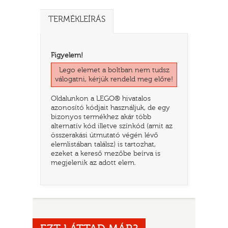
TERMÉKLEÍRÁS
Figyelem!
Lego elemet a boltban nem tudsz
válogatni, kérjük rendeld meg előre!
Oldalunkon a LEGO® hivatalos
azonosító kódjait használjuk, de egy
bizonyos termékhez akár több
alternatív kód illetve színkód (amit az
TATÓ
összerakási útmutató végén lévő
elemlistában találsz) is tartozhat,
ezeket a kereső mezőbe beírva is
megjelenik az adott elem.
HOG