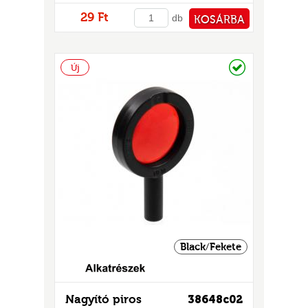
29 Ft
db
KOSÁRBA
PÉNZTÁRHOZ
Raktáron
Új
Black/Fekete
Nagyító piros
38648c02