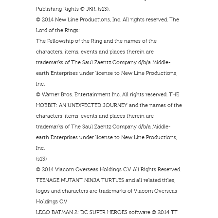
Publishing Rights © JKR. (s13).
© 2014 New Line Productions, Inc. All rights reserved. The
Lord of the Rings:
The Fellowship of the Ring and the names of the
characters, items, events and places therein are
trademarks of The Saul Zaentz Company d/b/a Middle-
earth Enterprises under license to New Line Productions,
Inc.
© Warner Bros. Entertainment Inc. All rights reserved. THE
HOBBIT: AN UNEXPECTED JOURNEY and the names of the
characters, items, events and places therein are
trademarks of The Saul Zaentz Company d/b/a Middle-
earth Enterprises under license to New Line Productions,
Inc.
(s13)
© 2014 Viacom Overseas Holdings C.V. All Rights Reserved.
TEENAGE MUTANT NINJA TURTLES and all related titles,
logos and characters are trademarks of Viacom Overseas
Holdings C.V
LEGO BATMAN 2: DC SUPER HEROES software © 2014 TT