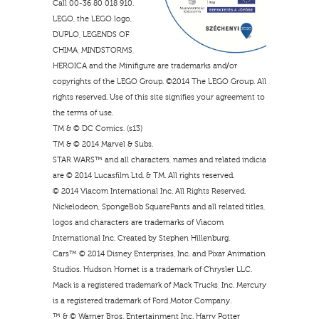
Call 00-36 80 018 910.
LEGO, the LEGO logo,
DUPLO, LEGENDS OF
CHIMA, MINDSTORMS,
HEROICA and the Minifigure are trademarks and/or
copyrights of the LEGO Group. ©2014 The LEGO Group. All
rights reserved. Use of this site signifies your agreement to
the terms of use.
TM & © DC Comics. (s13)
TM & © 2014 Marvel & Subs.
STAR WARS™ and all characters, names and related indicia
are © 2014 Lucasfilm Ltd. & TM. All rights reserved.
© 2014 Viacom International Inc. All Rights Reserved.
Nickelodeon, SpongeBob SquarePants and all related titles,
logos and characters are trademarks of Viacom
International Inc. Created by Stephen Hillenburg.
Cars™ © 2014 Disney Enterprises, Inc. and Pixar Animation
Studios. Hudson Hornet is a trademark of Chrysler LLC.
Mack is a registered trademark of Mack Trucks, Inc. Mercury
is a registered trademark of Ford Motor Company.
™ & © Warner Bros. Entertainment Inc. Harry Potter