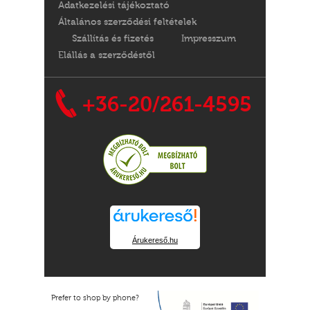
Adatkezelési tájékoztató
Általános szerződési feltételek
Szállítás és fizetés
Impresszum
Elállás a szerződéstől
+36-20/261-4595
Árukereső.hu
Prefer to shop by phone?