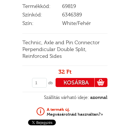
Termékkód:
69819
Színkód:
6346389
Szín:
White/Fehér
E
Technic, Axle and Pin Connector
Perpendicular Double Split,
Reinforced Sides
32 Ft
KOSÁRBA
db
PÉNZTÁRHOZ
Szállítás várható ideje:
azonnal
A termék új.
Megvásárolnád használtan?»