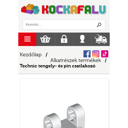
Logó
menu
Kosár
Regisztráció
Belépés
Szállítás
Facebook
Instagram
Tiktok
Kezdőlap
/
Alkatrészek termékek
/
Technic tengely- és pin csatlakozó