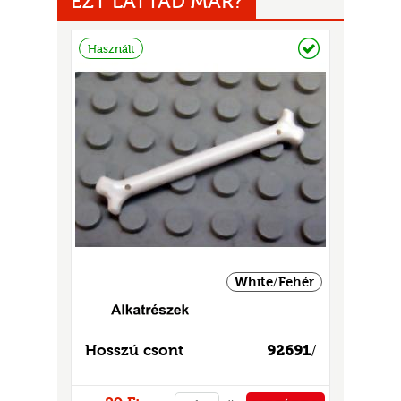
EZT LÁTTAD MÁR?
Raktáron
Használt
UR
White/Fehér
Hosszú csont
92691
/