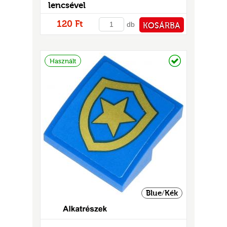
lencsével
120 Ft
db
KOSÁRBA
PÉNZTÁRHOZ
Raktáron
Használt
Blue/Kék