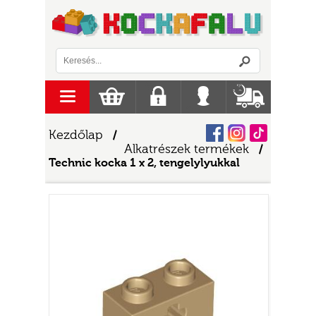
Logó
menu
Kosár
Regisztráció
Belépés
Szállítás
Facebook
Instagram
Tiktok
Kezdőlap
/
Alkatrészek termékek
/
Technic kocka 1 x 2, tengelylyukkal