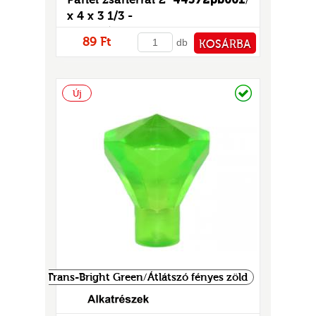
x 4 x 3 1/3 -
mintás/matricás
89 Ft
db
KOSÁRBA
PÉNZTÁRHOZ
Raktáron
Új
Trans-Bright Green/Átlátszó fényes zöld