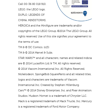
Call 00-36 80 018 910.
LEGO, the LEGO logo,
DUPLO, LEGENDS OF
CHIMA, MINDSTORMS,
HEROICA and the Minifigure are trademarks and/or
copyrights of the LEGO Group. ©2014 The LEGO Group. All
rights reserved. Use of this site signifies your agreement to
the terms of use.
TM & © DC Comics. (s13)
TM & © 2014 Marvel & Subs.
STAR WARS™ and all characters, names and related indicia
are © 2014 Lucasfilm Ltd. & TM. All rights reserved.
© 2014 Viacom International Inc. All Rights Reserved.
Nickelodeon, SpongeBob SquarePants and all related titles,
logos and characters are trademarks of Viacom
International Inc. Created by Stephen Hillenburg.
Cars™ © 2014 Disney Enterprises, Inc. and Pixar Animation
Studios. Hudson Hornet is a trademark of Chrysler LLC.
Mack is a registered trademark of Mack Trucks, Inc. Mercury
is a registered trademark of Ford Motor Company.