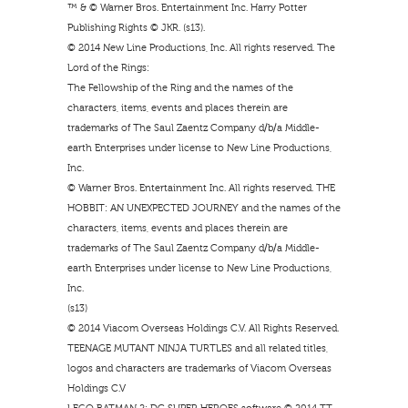
™ & © Warner Bros. Entertainment Inc. Harry Potter
Publishing Rights © JKR. (s13).
© 2014 New Line Productions, Inc. All rights reserved. The
Lord of the Rings:
The Fellowship of the Ring and the names of the
characters, items, events and places therein are
trademarks of The Saul Zaentz Company d/b/a Middle-
earth Enterprises under license to New Line Productions,
Inc.
© Warner Bros. Entertainment Inc. All rights reserved. THE
HOBBIT: AN UNEXPECTED JOURNEY and the names of the
characters, items, events and places therein are
trademarks of The Saul Zaentz Company d/b/a Middle-
earth Enterprises under license to New Line Productions,
Inc.
(s13)
© 2014 Viacom Overseas Holdings C.V. All Rights Reserved.
TEENAGE MUTANT NINJA TURTLES and all related titles,
logos and characters are trademarks of Viacom Overseas
Holdings C.V