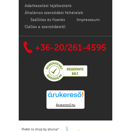
Adatkezelési tájékoztató
Általános szerződési feltételek
Szállítás és fizetés
Impresszum
Elállás a szerződéstől
+36-20/261-4595
Árukereső.hu
Prefer to shop by phone?