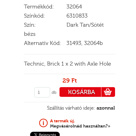
Termékkód:
32064
Színkód:
6310833
Szín:
Dark Tan/Sötét
E
bézs
Alternatív Kód:
31493, 32064b
Technic, Brick 1 x 2 with Axle Hole
29 Ft
KOSÁRBA
db
PÉNZTÁRHOZ
Szállítás várható ideje:
azonnal
A termék új.
Megvásárolnád használtan?»