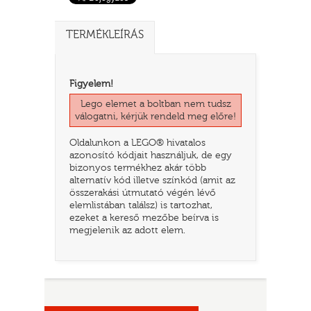
TERMÉKLEÍRÁS
Figyelem!
Lego elemet a boltban nem tudsz
válogatni, kérjük rendeld meg előre!
Oldalunkon a LEGO® hivatalos
azonosító kódjait használjuk, de egy
bizonyos termékhez akár több
TATÓ
alternatív kód illetve színkód (amit az
összerakási útmutató végén lévő
elemlistában találsz) is tartozhat,
ezeket a kereső mezőbe beírva is
megjelenik az adott elem.
HOG