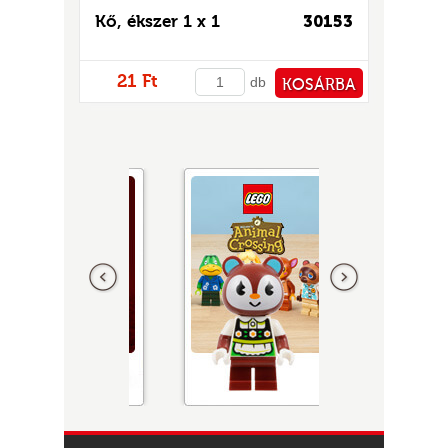
Kő, ékszer 1 x 1
30153
21 Ft
db
KOSÁRBA
PÉNZTÁRHOZ
Előző
következő