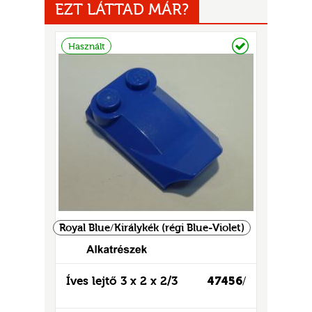
EZT LÁTTAD MÁR?
Raktáron
Használt
UR
Royal Blue/Királykék (régi Blue-Violet)
Íves lejtő 3 x 2 x 2/3
47456
/