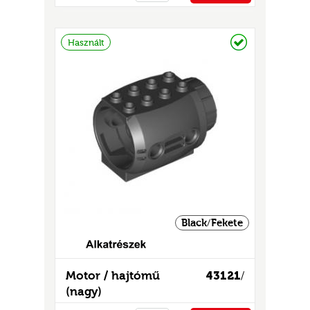
PÉNZTÁRHOZ
Raktáron
Használt
Black/Fekete
Motor / hajtómű
43121
/
(nagy)