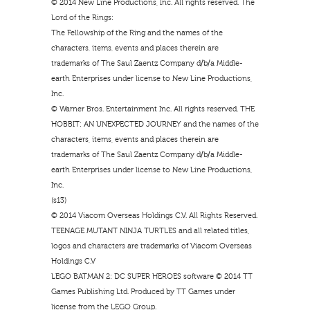
© 2014 New Line Productions, Inc. All rights reserved. The
Lord of the Rings:
The Fellowship of the Ring and the names of the
characters, items, events and places therein are
trademarks of The Saul Zaentz Company d/b/a Middle-
earth Enterprises under license to New Line Productions,
Inc.
© Warner Bros. Entertainment Inc. All rights reserved. THE
HOBBIT: AN UNEXPECTED JOURNEY and the names of the
characters, items, events and places therein are
trademarks of The Saul Zaentz Company d/b/a Middle-
earth Enterprises under license to New Line Productions,
Inc.
(s13)
© 2014 Viacom Overseas Holdings C.V. All Rights Reserved.
TEENAGE MUTANT NINJA TURTLES and all related titles,
logos and characters are trademarks of Viacom Overseas
Holdings C.V
LEGO BATMAN 2: DC SUPER HEROES software © 2014 TT
Games Publishing Ltd. Produced by TT Games under
license from the LEGO Group.