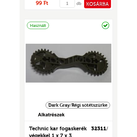
99 Ft
db
KOSÁRBA
PÉNZTÁRHOZ
Raktáron
Használt
Dark Gray/Régi sötétszürke
Technic kar fogaskerék
32311
/
végekkel 1 x 7 x 3