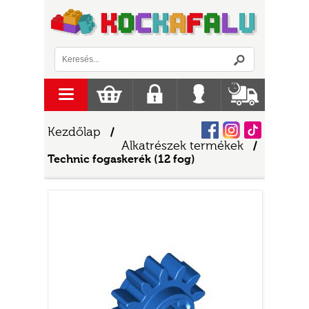
Logó
menu
Kosár
Regisztráció
Belépés
Szállítás
Facebook
Instagram
Tiktok
Kezdőlap
/
Alkatrészek termékek
/
Technic fogaskerék (12 fog)