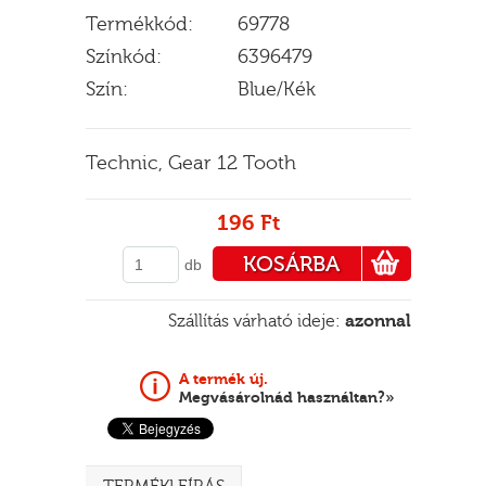
Termékkód:
69778
Színkód:
6396479
Szín:
Blue/Kék
E
Technic, Gear 12 Tooth
196 Ft
KOSÁRBA
db
PÉNZTÁRHOZ
Szállítás várható ideje:
azonnal
A termék új.
Megvásárolnád használtan?»