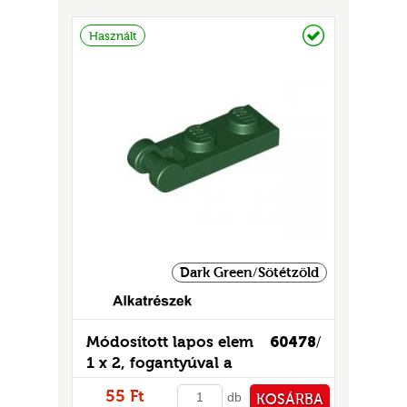
GOK
PÉNZTÁRHOZ
Raktáron
Használt
2)
S
GOK
Dark Green/Sötétzöld
Módosított lapos elem
60478
/
1 x 2, fogantyúval a
végén
55 Ft
db
KOSÁRBA