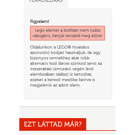
TERMÉKLEÍRÁS
Figyelem!
Lego elemet a boltban nem tudsz
válogatni, kérjük rendeld meg előre!
Oldalunkon a LEGO® hivatalos
azonosító kódjait használjuk, de egy
bizonyos termékhez akár több
alternatív kód illetve színkód (amit az
összerakási útmutató végén lévő
elemlistában találsz) is tartozhat,
TATÓ
ezeket a kereső mezőbe beírva is
megjelenik az adott elem.
EZT LÁTTAD MÁR?
HOG