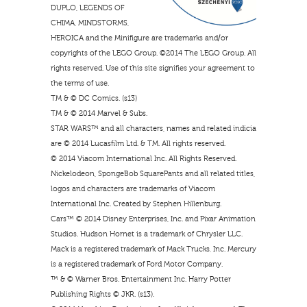
DUPLO, LEGENDS OF
CHIMA, MINDSTORMS,
HEROICA and the Minifigure are trademarks and/or
copyrights of the LEGO Group. ©2014 The LEGO Group. All
rights reserved. Use of this site signifies your agreement to
the terms of use.
TM & © DC Comics. (s13)
TM & © 2014 Marvel & Subs.
STAR WARS™ and all characters, names and related indicia
are © 2014 Lucasfilm Ltd. & TM. All rights reserved.
© 2014 Viacom International Inc. All Rights Reserved.
Nickelodeon, SpongeBob SquarePants and all related titles,
logos and characters are trademarks of Viacom
International Inc. Created by Stephen Hillenburg.
Cars™ © 2014 Disney Enterprises, Inc. and Pixar Animation
Studios. Hudson Hornet is a trademark of Chrysler LLC.
Mack is a registered trademark of Mack Trucks, Inc. Mercury
is a registered trademark of Ford Motor Company.
™ & © Warner Bros. Entertainment Inc. Harry Potter
Publishing Rights © JKR. (s13).