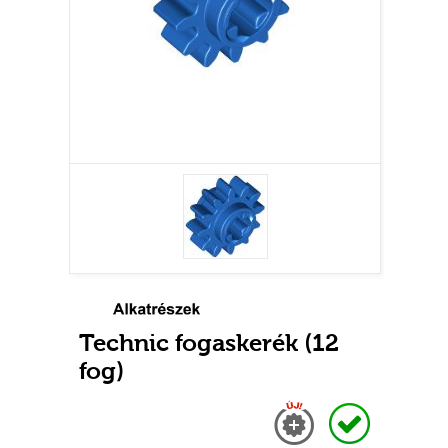
Technic fogaskerék (12
fog)
Új
Raktáron