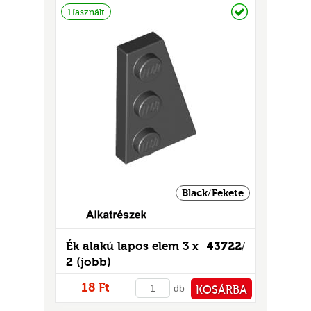
Raktáron
Használt
UR
Black/Fekete
Ék alakú lapos elem 3 x
43722
/
2 (jobb)
18 Ft
db
KOSÁRBA