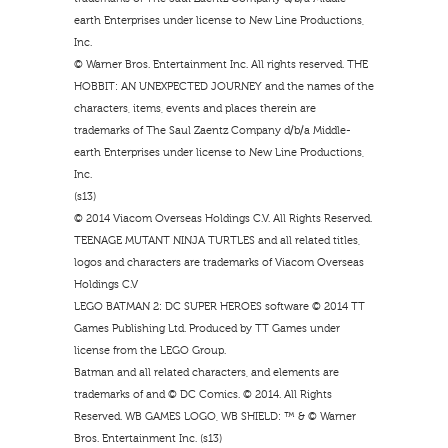
earth Enterprises under license to New Line Productions,
Inc.
© Warner Bros. Entertainment Inc. All rights reserved. THE
HOBBIT: AN UNEXPECTED JOURNEY and the names of the
characters, items, events and places therein are
trademarks of The Saul Zaentz Company d/b/a Middle-
earth Enterprises under license to New Line Productions,
Inc.
(s13)
© 2014 Viacom Overseas Holdings C.V. All Rights Reserved.
TEENAGE MUTANT NINJA TURTLES and all related titles,
logos and characters are trademarks of Viacom Overseas
Holdings C.V
LEGO BATMAN 2: DC SUPER HEROES software © 2014 TT
Games Publishing Ltd. Produced by TT Games under
license from the LEGO Group.
Batman and all related characters, and elements are
trademarks of and © DC Comics. © 2014. All Rights
Reserved. WB GAMES LOGO, WB SHIELD: ™ & © Warner
Bros. Entertainment Inc. (s13)