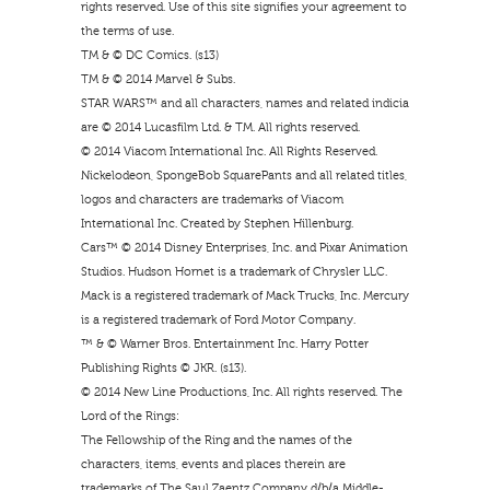
rights reserved. Use of this site signifies your agreement to
the terms of use.
TM & © DC Comics. (s13)
TM & © 2014 Marvel & Subs.
STAR WARS™ and all characters, names and related indicia
are © 2014 Lucasfilm Ltd. & TM. All rights reserved.
© 2014 Viacom International Inc. All Rights Reserved.
Nickelodeon, SpongeBob SquarePants and all related titles,
logos and characters are trademarks of Viacom
International Inc. Created by Stephen Hillenburg.
Cars™ © 2014 Disney Enterprises, Inc. and Pixar Animation
Studios. Hudson Hornet is a trademark of Chrysler LLC.
Mack is a registered trademark of Mack Trucks, Inc. Mercury
is a registered trademark of Ford Motor Company.
™ & © Warner Bros. Entertainment Inc. Harry Potter
Publishing Rights © JKR. (s13).
© 2014 New Line Productions, Inc. All rights reserved. The
Lord of the Rings:
The Fellowship of the Ring and the names of the
characters, items, events and places therein are
trademarks of The Saul Zaentz Company d/b/a Middle-