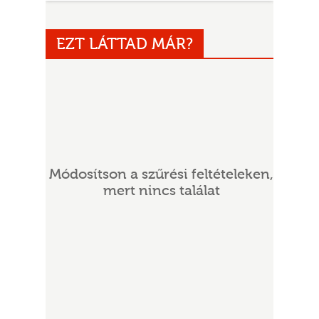
EZT LÁTTAD MÁR?
UR
Módosítson a szűrési feltételeken,
mert nincs találat