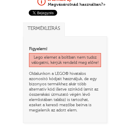
Megvásárolnád használtan?»
TERMÉKLEÍRÁS
Figyelem!
Lego elemet a boltban nem tudsz
válogatni, kérjük rendeld meg előre!
Oldalunkon a LEGO® hivatalos
TATÓ
azonosító kódjait használjuk, de egy
bizonyos termékhez akár több
alternatív kód illetve színkód (amit az
összerakási útmutató végén lévő
elemlistában találsz) is tartozhat,
ezeket a kereső mezőbe beírva is
megjelenik az adott elem.
HOG