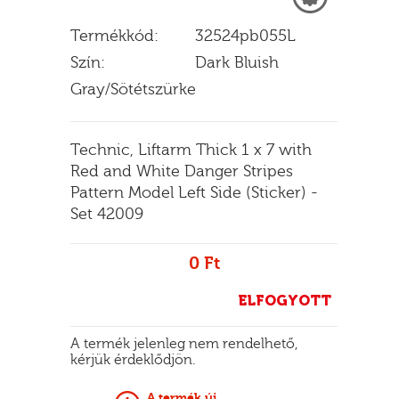
Termékkód:
32524pb055L
Szín:
Dark Bluish
E
Gray/Sötétszürke
Technic, Liftarm Thick 1 x 7 with
Red and White Danger Stripes
Pattern Model Left Side (Sticker) -
Set 42009
0 Ft
ELFOGYOTT
A termék jelenleg nem rendelhető,
kérjük érdeklődjön.
A termék új.