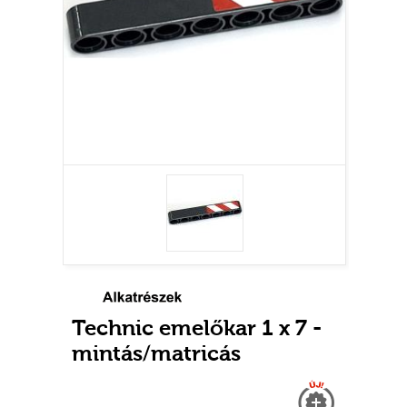
Technic emelőkar 1 x 7 -
mintás/matricás
Új