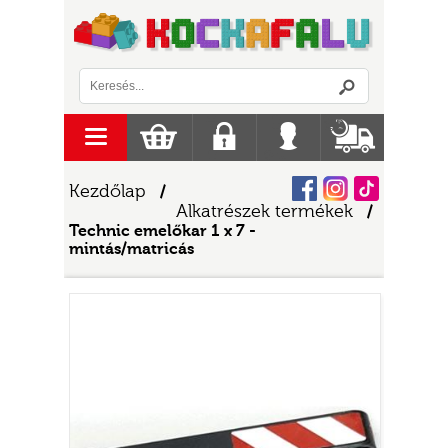
Logó
menu
Kosár
Regisztráció
Belépés
Szállítás
Facebook
Instagram
Tiktok
Kezdőlap
/
Alkatrészek termékek
/
Technic emelőkar 1 x 7 -
mintás/matricás