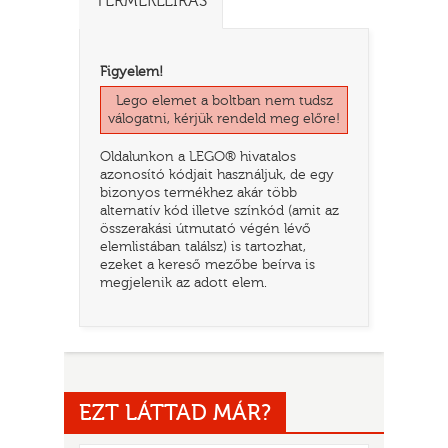
TERMÉKLEÍRÁS
Figyelem!
Lego elemet a boltban nem tudsz
válogatni, kérjük rendeld meg előre!
Oldalunkon a LEGO® hivatalos
azonosító kódjait használjuk, de egy
bizonyos termékhez akár több
alternatív kód illetve színkód (amit az
összerakási útmutató végén lévő
elemlistában találsz) is tartozhat,
TATÓ
ezeket a kereső mezőbe beírva is
megjelenik az adott elem.
EZT LÁTTAD MÁR?
HOG