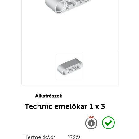
Technic emelőkar 1 x 3
Új
Raktáron
Termékkód:
7229