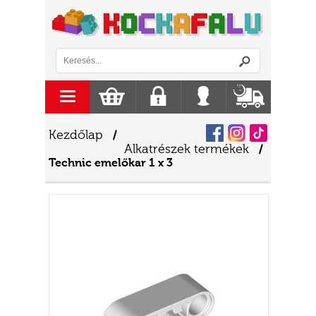
Logó
menu
Kosár
Regisztráció
Belépés
Szállítás
Facebook
Instagram
Tiktok
Kezdőlap
/
Alkatrészek termékek
/
Technic emelőkar 1 x 3