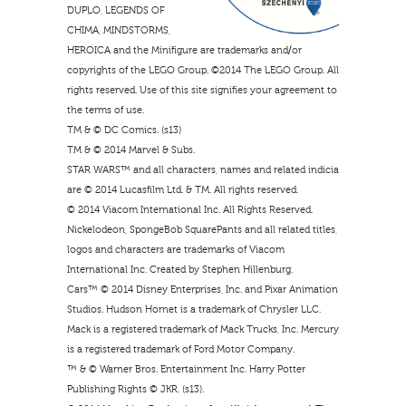
DUPLO, LEGENDS OF
CHIMA, MINDSTORMS,
HEROICA and the Minifigure are trademarks and/or
copyrights of the LEGO Group. ©2014 The LEGO Group. All
rights reserved. Use of this site signifies your agreement to
the terms of use.
TM & © DC Comics. (s13)
TM & © 2014 Marvel & Subs.
STAR WARS™ and all characters, names and related indicia
are © 2014 Lucasfilm Ltd. & TM. All rights reserved.
© 2014 Viacom International Inc. All Rights Reserved.
Nickelodeon, SpongeBob SquarePants and all related titles,
logos and characters are trademarks of Viacom
International Inc. Created by Stephen Hillenburg.
Cars™ © 2014 Disney Enterprises, Inc. and Pixar Animation
Studios. Hudson Hornet is a trademark of Chrysler LLC.
Mack is a registered trademark of Mack Trucks, Inc. Mercury
is a registered trademark of Ford Motor Company.
™ & © Warner Bros. Entertainment Inc. Harry Potter
Publishing Rights © JKR. (s13).