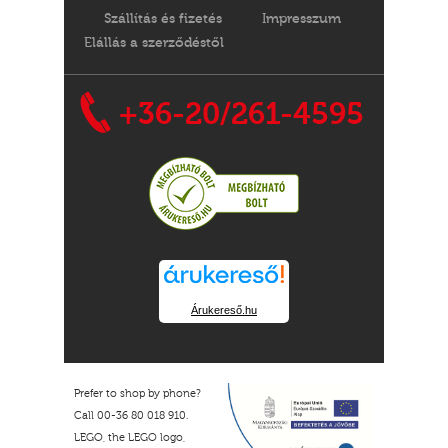
Szállítás és fizetés
Impresszum
Elállás a szerződéstől
+36-20/261-4595
Árukereső.hu
Prefer to shop by phone?
Call 00-36 80 018 910.
LEGO, the LEGO logo,