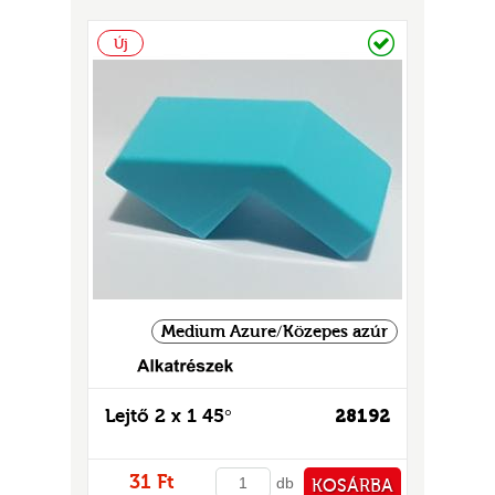
GOK
PÉNZTÁRHOZ
Raktáron
Új
2)
S
GOK
Medium Azure/Közepes azúr
Lejtő 2 x 1 45°
28192
31 Ft
db
KOSÁRBA