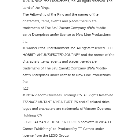
© 2014 New Line Productions, Inc. All rights reserved. The
Lord of the Rings:
The Fellowship of the Ring and the names of the
characters, items, events and places therein are
trademarks of The Saul Zaentz Company d/b/a Middle-
earth Enterprises under license to New Line Productions,
Inc.
© Warner Bros. Entertainment Inc. All rights reserved. THE
HOBBIT: AN UNEXPECTED JOURNEY and the names of the
characters, items, events and places therein are
trademarks of The Saul Zaentz Company d/b/a Middle-
earth Enterprises under license to New Line Productions,
Inc.
(s13)
© 2014 Viacom Overseas Holdings C.V. All Rights Reserved.
TEENAGE MUTANT NINJA TURTLES and all related titles,
logos and characters are trademarks of Viacom Overseas
Holdings C.V
LEGO BATMAN 2: DC SUPER HEROES software © 2014 TT
Games Publishing Ltd. Produced by TT Games under
license from the LEGO Group.