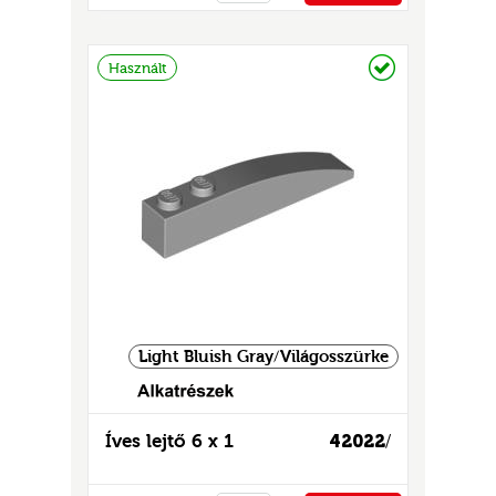
PÉNZTÁRHOZ
Raktáron
Használt
Light Bluish Gray/Világosszürke
Íves lejtő 6 x 1
42022
/