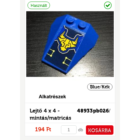
Raktáron
Használt
UR
Blue/Kék
Lejtő 4 x 4 -
48933pb026
/
mintás/matricás
194 Ft
db
KOSÁRBA