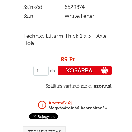
Színkód:
6529874
Szín:
White/Fehér
E
Technic, Liftarm Thick 1 x 3 - Axle
Hole
89 Ft
KOSÁRBA
db
PÉNZTÁRHOZ
Szállítás várható ideje:
azonnal
A termék új.
Megvásárolnád használtan?»