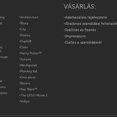
VÁSÁRLÁS:
ing
Architecture
Adatkezelési tájékoztató
ie
Bluey
Általános szerződési feltétele
City
Szállítás és fizetés
Disney
Impresszum
Duplo®
Elállás a szerződéstől
sű
Elves
OC
Harry Potter™
house
Juniors
Minifigurák
Monkey kid
One piece
ie
Racers
ions
Star Wars™
pions
The LEGO Movie 2
Vidiyo