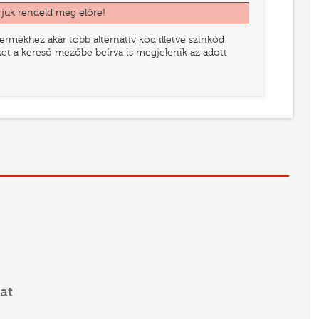
rjük rendeld meg előre!
rmékhez akár több alternatív kód illetve színkód
eket a kereső mezőbe beírva is megjelenik az adott
at