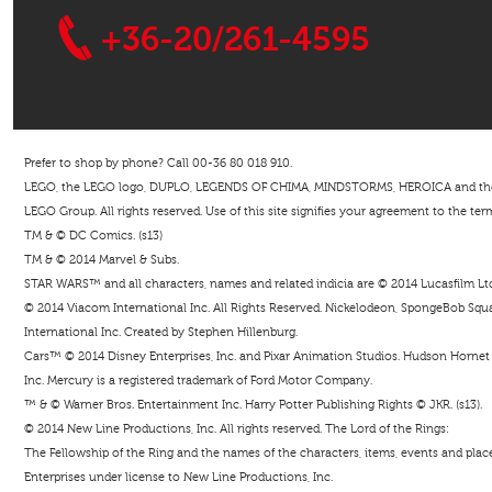
+36-20/261-4595
Prefer to shop by phone? Call 00-36 80 018 910.
LEGO, the LEGO logo, DUPLO, LEGENDS OF CHIMA, MINDSTORMS, HEROICA and the Mi
LEGO Group. All rights reserved. Use of this site signifies your agreement to the ter
TM & © DC Comics. (s13)
TM & © 2014 Marvel & Subs.
STAR WARS™ and all characters, names and related indicia are © 2014 Lucasfilm Ltd. 
© 2014 Viacom International Inc. All Rights Reserved. Nickelodeon, SpongeBob Squar
International Inc. Created by Stephen Hillenburg.
Cars™ © 2014 Disney Enterprises, Inc. and Pixar Animation Studios. Hudson Hornet i
Inc. Mercury is a registered trademark of Ford Motor Company.
™ & © Warner Bros. Entertainment Inc. Harry Potter Publishing Rights © JKR. (s13).
© 2014 New Line Productions, Inc. All rights reserved. The Lord of the Rings:
The Fellowship of the Ring and the names of the characters, items, events and pla
Enterprises under license to New Line Productions, Inc.