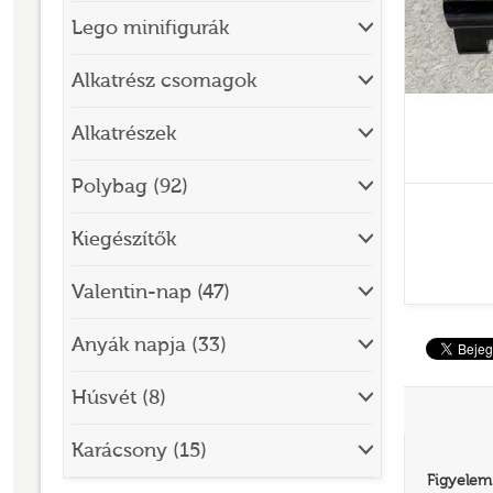
Lego minifigurák
BRICK SKETCHES
BRICKHEADZ
Alkatrész csomagok
CITY
Alkatrészek
CLASSIC
Polybag (92)
CREATOR
Kiegészítők
DESIGNER SET
DISNEY
Valentin-nap (47)
DISNEY PRINCESS
Anyák napja (33)
DOTS
Húsvét (8)
DREAMZZZ
DUPLO®
Karácsony (15)
Figyelem
EDITIONS