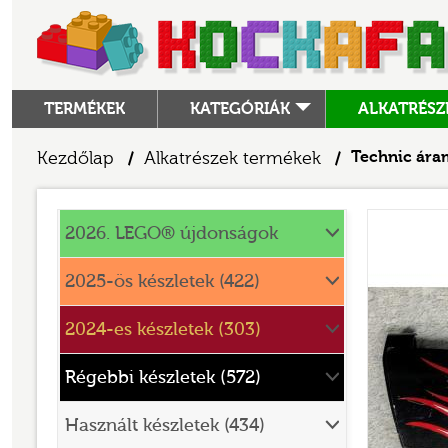
TERMÉKEK
KATEGÓRIÁK
ALKATRÉSZ
ALKATRÉSZEK
Kezdőlap
Alkatrészek termékek
Technic ára
/
/
ANGRY BIRDS
Alkatrészek
ANIMAL CROSSING
2026. LEGO® újdonságok
ARCHITECTURE
2025-ös készletek (422)
ART
2024-es készletek (303)
AVATAR
BATMAN MOVIE
Régebbi készletek (572)
BLUEY
Használt készletek (434)
BOTANICALS