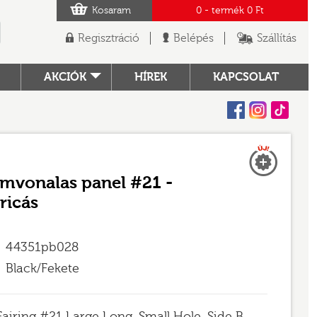
Kosaram
0
- termék
0 Ft
Regisztráció
Belépés
Szállítás
AKCIÓK
HÍREK
KAPCSOLAT
Facebook
Instagram
Tiktok
Új
TÓ
amvonalas panel #21 -
ricás
44351pb028
Black/Fekete
Fairing #21 Large Long, Small Hole, Side B