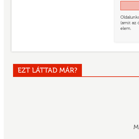
Oldalunko
(amit az 
elem.
EZT LÁTTAD MÁR?
M