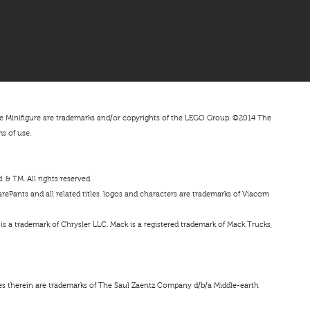
nifigure are trademarks and/or copyrights of the LEGO Group. ©2014 The
ms of use.
& TM. All rights reserved.
ePants and all related titles, logos and characters are trademarks of Viacom
s a trademark of Chrysler LLC. Mack is a registered trademark of Mack Trucks,
ces therein are trademarks of The Saul Zaentz Company d/b/a Middle-earth