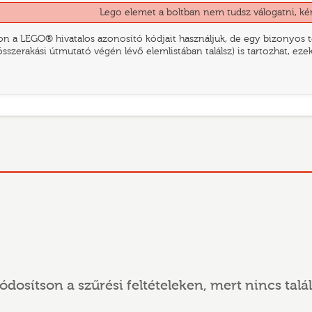
Lego elemet a boltban nem tudsz válogatni, ké
n a LEGO® hivatalos azonosító kódjait használjuk, de egy bizonyos te
összerakási útmutató végén lévő elemlistában találsz) is tartozhat, ez
ódosítson a szűrési feltételeken, mert nincs talál