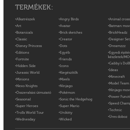
TERMÉKEK:
Alkatrészek
Angry Birds
Animal cross
Art
Avatar
Batman mov
Botanicals
Brick sketches
BrickHeadz
Classic
Creator
Designer Set
Disney Princess
Dots
Dreamzzz
Editions
Egyéb
Egyedi építé
készletek/M
Fortnite
Friends
Gabby's Doll
Hidden Side
Icons
Ideas
Jurassic World
Kiegészítők
Minecraft
Minions
Mixels
Model Team
Nexo Knights
Ninjago
Ninjago mov
Összerakási útmutató
Pokémon
Power Funct
Seasonal
Sonic the Hedgehog
Speed Cham
Super Heroes
Super Mario
Technic
Trolls World Tour
Unikitty
Üres doboz
Wednesday
Wicked