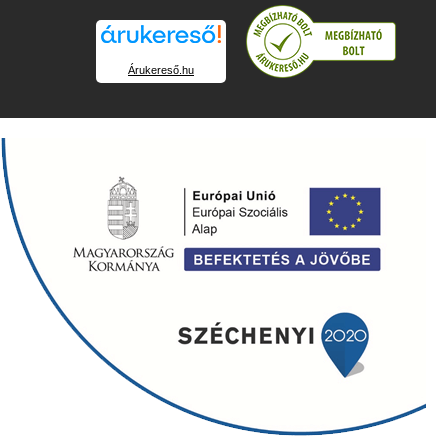
Árukereső.hu